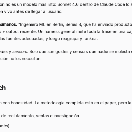
ción no es un modelo más listo: Sonnet 4.6 dentro de Claude Code lo 
 vivo antes de llegar al usuario.
 humanos.
“
Ingeniero ML en Berlín, Series B, que ha enviado product
 + output reciente. Un harness general mete toda la frase en una ca
 las fuentes adecuadas, y luego reagrupa y rankea.
ides
y
sensors
. Solo que son guides y sensors que nadie se molesta
ión no los necesitan.
ch
con honestidad. La metodología completa está en el paper, pero la 
s de reclutamiento, ventas e investigación
ndés)