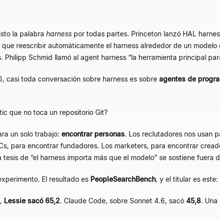
isto la palabra
harness
por todas partes. Princeton lanzó HAL harn
que reescribir automáticamente el harness alrededor de un modelo 
s. Philipp Schmid llamó al agent harness
“
la herramienta principal par
6, casi toda conversación sobre harness es sobre
agentes de progr
c que no toca un repositorio Git?
a un solo trabajo:
encontrar personas
. Los reclutadores nos usan 
VCs, para encontrar fundadores. Los marketers, para encontrar crea
 tesis de
“
el harness importa más que el modelo
”
se sostiene fuera 
xperimento. El resultado es
PeopleSearchBench
, y el titular es este:
s,
Lessie sacó 65,2
. Claude Code, sobre Sonnet 4.6, sacó
45,8
. Una