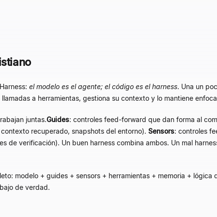
istiano
nHarness:
el modelo es el agente; el código es el harness
. Una un poc
 llamadas a herramientas, gestiona su contexto y lo mantiene enfoca
rabajan juntas.
Guides
: controles feed-forward que dan forma al co
 contexto recuperado, snapshots del entorno).
Sensors
: controles f
ucles de verificación). Un buen harness combina ambos. Un mal harn
to: modelo + guides + sensors + herramientas + memoria + lógica de 
abajo de verdad.