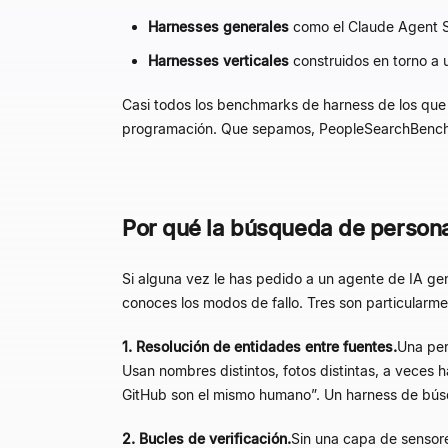
Harnesses generales
como el Claude Agent S
Harnesses verticales
construidos en torno a u
Casi todos los benchmarks de harness de los qu
programación. Que sepamos, PeopleSearchBench e
Por qué la búsqueda de persona
Si alguna vez le has pedido a un agente de IA ge
conoces los modos de fallo. Tres son particularmen
1. Resolución de entidades entre fuentes.
Una per
Usan nombres distintos, fotos distintas, a veces h
GitHub son el mismo humano
”
. Un harness de bús
2. Bucles de verificación.
Sin una capa de sensore