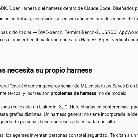
DK, OpenHarness o el harness dentro de Claude Code. Diseñados pa
n único trabajo, con guides y sensors afinados para los modos de fal
e has oído hablar — SWE-bench, TerminalBench-2, USACO, AppWorld
s el primer benchmark que pone a un Harness Agent vertical contra
s necesita su propio harness
neral
“
encuéntrame ingenieros senior de ML en startups Series B en
te tercos, y los tres son
problemas de harness
, no de modelo:
sona real existe en LinkedIn, X, GitHub, charlas en conferencias, p
asta grafías distintas. Un harness general no tiene incorporada la id
queda de personas tiene que resolverlo en cada consulta.
s, los agentes inventan personas con total seguridad. Te citan a un