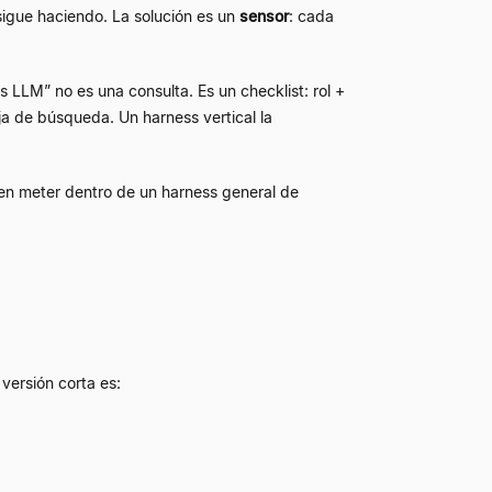
sigue haciendo. La solución es un
sensor
: cada
os LLM
”
no es una consulta. Es un checklist: rol +
ja de búsqueda. Un harness vertical la
 en meter dentro de un harness general de
versión corta es: