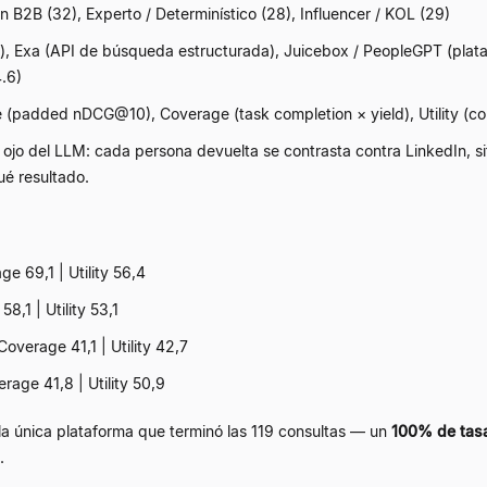
 B2B (32), Experto / Determinístico (28), Influencer / KOL (29)
l), Exa (API de búsqueda estructurada), Juicebox / PeopleGPT (plat
.6)
 (padded nDCG@10), Coverage (task completion
×
yield), Utility (c
a ojo del LLM: cada persona devuelta se contrasta contra LinkedIn, sit
ué resultado.
e 69,1 | Utility 56,4
,1 | Utility 53,1
overage 41,1 | Utility 42,7
rage 41,8 | Utility 50,9
la única plataforma que terminó las 119 consultas — un
100% de tasa
.