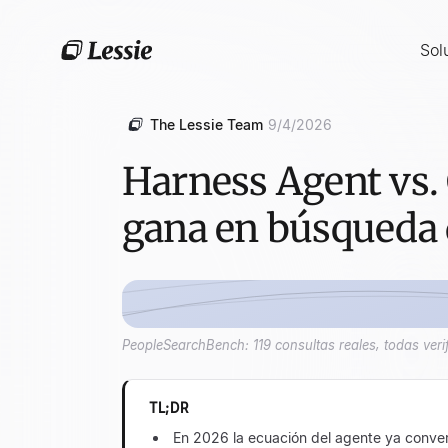
Sol
The Lessie Team
9/4/2026
Harness Agent vs. 
gana en búsqueda 
PeopleSearchBench: 119 consultas reales, todas veri
TL;DR
En 2026 la ecuación del agente ya conver