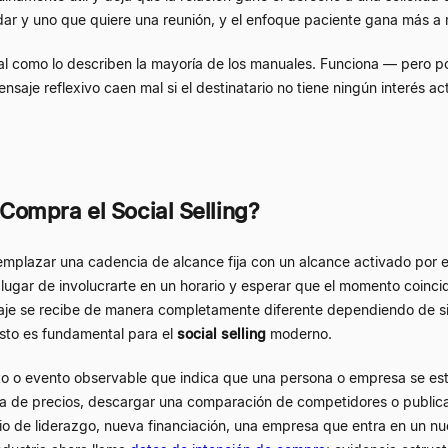
dar y uno que quiere una reunión, y el enfoque paciente gana más a
al como lo describen la mayoría de los manuales. Funciona — pero po
saje reflexivo caen mal si el destinatario no tiene ningún interés act
ompra el Social Selling?
emplazar una cadencia de alcance fija con un alcance activado por 
n lugar de involucrarte en un horario y esperar que el momento coinci
e se recibe de manera completamente diferente dependiendo de si 
sto es fundamental para el
social selling
moderno.
o o evento observable que indica que una persona o empresa se es
na de precios, descargar una comparación de competidores o publica
io de liderazgo, nueva financiación, una empresa que entra en un n