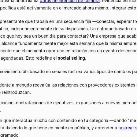
ndustria ahora llama
datos de intención de compra
: evidencia estruc
ecífica está activamente en el mercado ahora mismo. Integrar esto
presentante que trabaja en una secuencia fija —conectar, esperar tr
tica, independientemente de su disposición. Un enfoque basado en 
ace que hoy sea un buen día para contactar? Una empresa que acaba
de alcance fundamentalmente mejor esta semana que la misma empres
ente que el momento oportuno en relación con un evento desencadena
 agendadas. Esto redefine el
social selling
.
ovimiento útil basado en señales rastrea varios tipos de cambios pa
ente a menudo reevalúa las relaciones con proveedores existentes
 reintroduzcan.
iación, contrataciones de ejecutivos, expansiones a nuevos mercad
.
n que interactúa mucho con contenido en tu categoría —dando "me 
á diciendo lo que tiene en mente en público, y aprender a
rastrear 
rogramado.