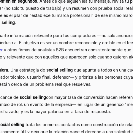
onfíen en segundos.
Antes de que alguien lea tu mensaje, revisa tu per
r (no solo tu puesto de trabajo) y un resumen con prueba social real 
Este es el pilar de "establece tu marca profesional" de ese mismo mar
 selling
.
rte información relevante para tus compradores —no solo anuncio
industria. El objetivo es ser un nombre reconocible y creíble en el 
er
y otras firmas de analistas B2B encuentran consistentemente que
le y relevante que con aquellos que aparecen solo cuando quieren al
iera.
Una estrategia de
social selling
que apunta a todos en una cue
r técnico, usuario final, defensor— y prioriza a las personas cuya
e están cerca de un problema real que resuelves.
lcance de
social selling
con mayor tasa de conversión hacen referenc
ambio de rol, un evento de la empresa— en lugar de un genérico "me 
isfrazado, y es la mayor palanca en la tasa de respuesta.
ocial selling
trata los primeros contactos como construcción de rel
namente útil y deja que la relación gane el derecho a una solicitud