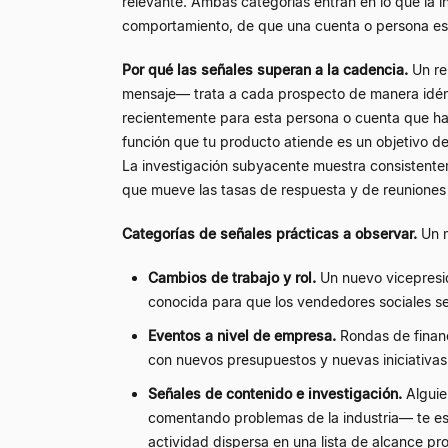
relevante. Ambas categorías entran en lo que la i
comportamiento, de que una cuenta o persona esp
Por qué las señales superan a la cadencia.
Un re
mensaje— trata a cada prospecto de manera idén
recientemente para esta persona o cuenta que h
función que tu producto atiende es un objetivo 
La investigación subyacente muestra consistentem
que mueve las tasas de respuesta y de reuniones
Categorías de señales prácticas a observar.
Un m
Cambios de trabajo y rol.
Un nuevo vicepresid
conocida para que los vendedores sociales se
Eventos a nivel de empresa.
Rondas de financ
con nuevos presupuestos y nuevas iniciativas
Señales de contenido e investigación.
Alguie
comentando problemas de la industria— te est
actividad dispersa en una lista de alcance p