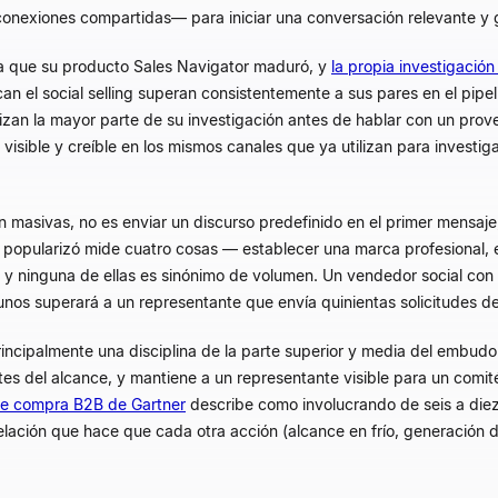
, conexiones compartidas—
para iniciar una conversación relevante y 
da que su producto Sales Navigator maduró, y
la propia investigación
n el social selling superan consistentemente a sus pares en el pipel
zan la mayor parte de su investigación antes de hablar con un prov
isible y creíble en los mismos canales que ya utilizan para investigar
n masivas, no es enviar un discurso predefinido en el primer mensaj
popularizó mide cuatro cosas — establecer una marca profesional, e
— y ninguna de ellas es sinónimo de volumen. Un vendedor social co
nos superará a un representante que envía quinientas solicitudes d
 principalmente una disciplina de la parte superior y media del emb
es del alcance, y mantiene a un representante visible para un comité
 de compra B2B de Gartner
describe como involucrando de seis a diez
 relación que hace que cada otra acción (alcance en frío, generaci