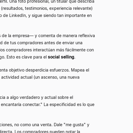
fil. Una foto profesional, un titular que describa
(resultados, testimonios, experiencia relevante)
co de LinkedIn, y sigue siendo tan importante en
s de la empresa— y comenta de manera reflexiva
feed de tus compradores antes de enviar una
 los compradores interactúan más fácilmente con
go. Esto es clave para el
social selling
.
nta objetivo desperdicia esfuerzos. Mapea el
 actividad actual (un ascenso, una nueva
ia a algo verdadero y actual sobre el
encantaría conectar." La especificidad es lo que
aciones, no como una venta. Dale "me gusta" y
 directa. Los compradores pueden notar la