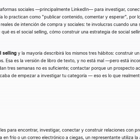
taformas sociales —principalmente LinkedIn— para investigar, conect
ía lo practican como "publicar contenido, comentar y esperar", por l
reales de intención de compra y sociales: te involucras cuando una s
 qué es el social selling, cómo construir una estrategia de social s
l selling
y la mayoría describirá los mismos tres hábitos: construir un 
os. Esa es la versión de libro de texto, y no está mal —pero está inc
edan tres semanas no es suficiente; contactar porque un prospecto 
acaba de empezar a investigar tu categoría — eso es lo que realmen
les para encontrar, investigar, conectar y construir relaciones con
da en frío o un correo electrónico a ciegas, un representante utiliza 