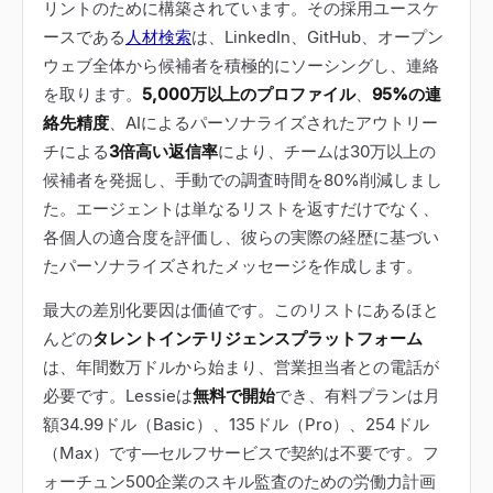
リントのために構築されています。その採用ユースケ
ースである
人材検索
は、LinkedIn、GitHub、オープン
ウェブ全体から候補者を積極的にソーシングし、連絡
を取ります。
5,000万以上のプロファイル
、
95%の連
絡先精度
、AIによるパーソナライズされたアウトリー
チによる
3倍高い返信率
により、チームは30万以上の
候補者を発掘し、手動での調査時間を80%削減しまし
た。エージェントは単なるリストを返すだけでなく、
各個人の適合度を評価し、彼らの実際の経歴に基づい
たパーソナライズされたメッセージを作成します。
最大の差別化要因は価値です。このリストにあるほと
んどの
タレントインテリジェンスプラットフォーム
は、年間数万ドルから始まり、営業担当者との電話が
必要です。Lessieは
無料で開始
でき、有料プランは月
額34.99ドル（Basic）、135ドル（Pro）、254ドル
（Max）です
—
セルフサービスで契約は不要です。フ
ォーチュン500企業のスキル監査のための労働力計画