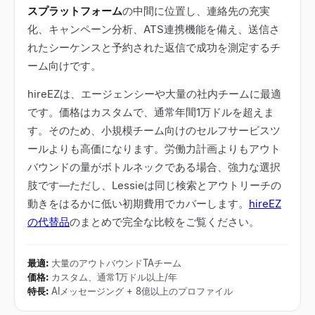
スプラットフォーム
の中間に位置し、連絡先の充実
化、キャンペーン分析、ATS連携機能を備え、送信さ
れたシーケンスと予約された返信で成功を測定するチ
ーム向けです。
hireEZは、エージェンシーや大量の社内チームに最適
です。価格はカスタムで、通常年間1万ドルを超えま
す。そのため、小規模チーム向けのセルフサービスツ
ールよりも高価になります。労働力計画よりもアウト
バウンドの量がボトルネックである場合、強力な選択
肢です
—
ただし、Lessieは同じ検索とアウトリーチの
動きをはるかに低い初期費用でカバーします。
hireEZ
の代替品
のまとめで完全な比較をご覧ください。
最適
:
大量のアウトバウンドTAチーム
価格
:
カスタム、通常1万ドル以上/年
特長
:
AIメッセージング + 8億以上のプロファイル