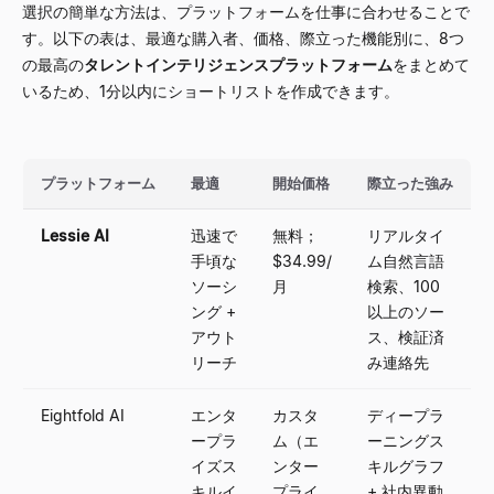
選択の簡単な方法は、プラットフォームを仕事に合わせることで
す。以下の表は、最適な購入者、価格、際立った機能別に、8つ
の最高の
タレントインテリジェンスプラットフォーム
をまとめて
いるため、1分以内にショートリストを作成できます。
プラットフォーム
最適
開始価格
際立った強み
Lessie AI
迅速で
無料；
リアルタイ
手頃な
$34.99/
ム自然言語
ソーシ
月
検索、100
ング +
以上のソー
アウト
ス、検証済
リーチ
み連絡先
Eightfold AI
エンタ
カスタ
ディープラ
ープラ
ム（エ
ーニングス
イズス
ンター
キルグラフ
キルイ
プライ
+ 社内異動