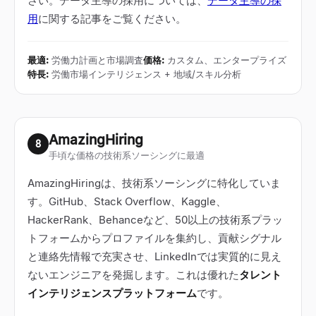
さい。データ主導の採用については、
データ主導の採
用
に関する記事をご覧ください。
最適
:
労働力計画と市場調査
価格
:
カスタム、エンタープライズ
特長
:
労働市場インテリジェンス + 地域/スキル分析
AmazingHiring
8
手頃な価格の技術系ソーシングに最適
AmazingHiringは、技術系ソーシングに特化していま
す。GitHub、Stack Overflow、Kaggle、
HackerRank、Behanceなど、50以上の技術系プラッ
トフォームからプロファイルを集約し、貢献シグナル
と連絡先情報で充実させ、LinkedInでは実質的に見え
ないエンジニアを発掘します。これは優れた
タレント
インテリジェンスプラットフォーム
です。