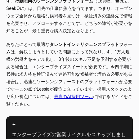
す。
行動志向のソーシングプラットフォーム
（Lessie、hireEZ、
SeekOut）は、目先の仕事に焦点を当てます。つまり、オープン
ウェブ全体から適格な候補者を見つけ、検証済みの連絡先で情報
を充実させ、アプローチすることです。どちらの陣営が必要かを
知ることが、最も重要な購入決定となります。
あなたにとって最適な
タレントインテリジェンスプラットフォー
ム
は、解決しようとしている問題によって異なります。1万人規
模の労働力をモデル化し、3年後のスキル不足を予測する必要が
ある場合は、エンタープライズスイートが必要です。今四半期に
15件の求人枠を検証済みで連絡可能な候補者で埋める必要がある
場合は、迅速なソーシングファーストのプラットフォームが必要
です
—
この点でLessieが優位に立っています。採用スタックのよ
り広い視点については、
最高のAI採用ツール
に関するガイドをご
覧ください。
✦
エンタープライズの営業サイクルをスキップしまし