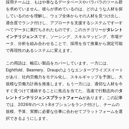
採用チームは、もはや単なるデータベースやバラバラのツール群
を求めていません。彼らが求めているのは、どのような人材を探
しているのかを理解し、ウェブ全体からその人材を見つけ出し、
適合度でランク付けし、アプローチを支援するシステムです
—
す
べてデータに裏打ちされたものです。このカテゴリーが
タレント
インテリジェンス
です。ソーシング、スキルマッピング、市場デ
ータ、分析を組み合わせることで、採用を当て推量から測定可能
で再現性のあるシステムに変えます。
この用語は、幅広い製品をカバーしています。一方には、
Eightfold、Beamery、Draupのようなエンタープライズスイート
があり、社内労働力をモデル化し、スキルギャップを予測し、大
規模な労働力計画を推進します。もう一方には、適切な人材を今
すぐ見つけて連絡することに焦点を当てた、迅速で行動志向の
タ
レントインテリジェンスプラットフォーム
があります。この記事
では、2026年のベスト8オプションをランク付けし、チームの
規模、予算、実際に必要な仕事に合わせてプラットフォームを選
択できるようにします。