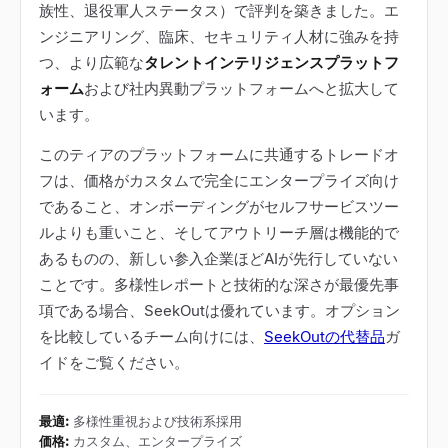
族性、退役軍人ステータス）で評判を築きました。エ
ンジニアリング、臨床、セキュリティ人材に強みを持
つ、より広範な
タレントインテリジェンスプラットフ
ォーム
および社内異動プラットフォームへと拡大して
います。
このティアのプラットフォームに共通するトレードオ
フは、価格がカスタムで完全にエンタープライズ向け
であること、オンボーディングがセルフサービスツー
ルよりも重いこと、そしてアウトリーチ層は機能的で
あるものの、新しい参入企業ほどAIが先行していない
ことです。多様性レポートと技術的な深さが最優先事
項である場合、SeekOutは優れています。オプション
を比較しているチーム向けには、
SeekOutの代替品
ガ
イドをご覧ください。
最適
:
多様性重視および技術系採用
価格
:
カスタム、エンタープライズ