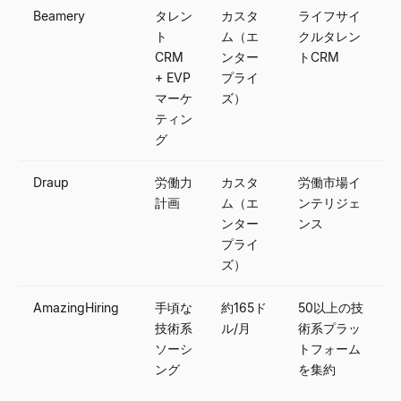
Beamery
タレン
カスタ
ライフサイ
ト
ム（エ
クルタレン
CRM
ンター
トCRM
+ EVP
プライ
マーケ
ズ）
ティン
グ
Draup
労働力
カスタ
労働市場イ
計画
ム（エ
ンテリジェ
ンター
ンス
プライ
ズ）
AmazingHiring
手頃な
約165ド
50以上の技
技術系
ル/月
術系プラッ
ソーシ
トフォーム
ング
を集約