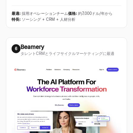
最適
:
採用オペレーションチーム
価格
:
約7,000ドル/年から
特長
:
ソーシング + CRM + 人材分析
Beamery
6
タレントCRMとライフサイクルマーケティングに最適