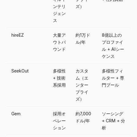
ンテリ
ズ）
ジェン
ス
hireEZ
大量ア
約1万ド
8億以上の
ウトバ
ル/年
プロファイ
ウンド
ル + AIシー
ケンス
SeekOut
多様性
カスタ
多様性フィ
+ 技術
ム（エ
ルター + 専
系採用
ンター
門プール
プライ
ズ）
Gem
採用オ
約7,000
ソーシング
ペレー
ドル/年
+ CRM + 分
ション
析