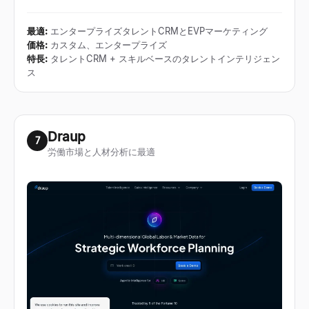
最適
:
エンタープライズタレントCRMとEVPマーケティング
価格
:
カスタム、エンタープライズ
特長
:
タレントCRM + スキルベースのタレントインテリジェン
ス
Draup
7
労働市場と人材分析に最適