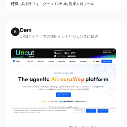
特長
:
多様性フィルター + GitHub/臨床人材プール
Gem
5
CRMネイティブの採用インテリジェンスに最適