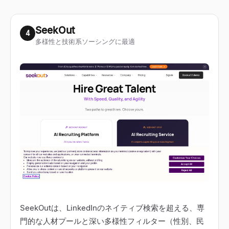
SeekOut
4
多様性と技術系ソーシングに最適
SeekOutは、LinkedInのネイティブ検索を超える、専
門的な人材プールと深い多様性フィルター（性別、民