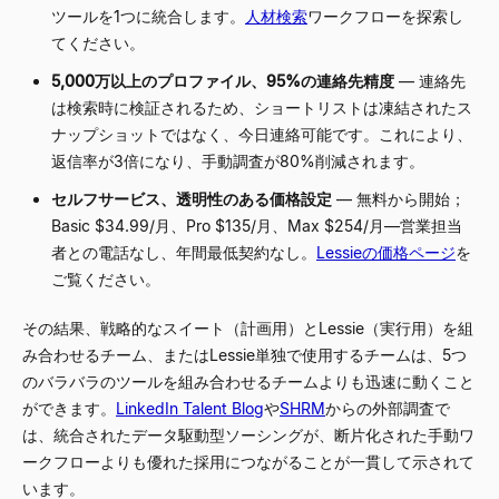
ツールを1つに統合します。
人材検索
ワークフローを探索し
てください。
5,000万以上のプロファイル、95%の連絡先精度
—
連絡先
は検索時に検証されるため、ショートリストは凍結されたス
ナップショットではなく、今日連絡可能です。これにより、
返信率が3倍になり、手動調査が80%削減されます。
セルフサービス、透明性のある価格設定
—
無料から開始；
Basic $34.99/月、Pro $135/月、Max $254/月
—
営業担当
者との電話なし、年間最低契約なし。
Lessieの価格ページ
を
ご覧ください。
その結果、戦略的なスイート（計画用）とLessie（実行用）を組
み合わせるチーム、またはLessie単独で使用するチームは、5つ
のバラバラのツールを組み合わせるチームよりも迅速に動くこと
ができます。
LinkedIn Talent Blog
や
SHRM
からの外部調査で
は、統合されたデータ駆動型ソーシングが、断片化された手動ワ
ークフローよりも優れた採用につながることが一貫して示されて
います。