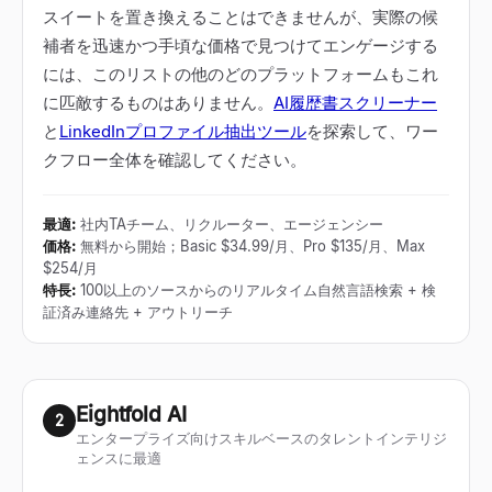
スイートを置き換えることはできませんが、実際の候
補者を迅速かつ手頃な価格で見つけてエンゲージする
には、このリストの他のどのプラットフォームもこれ
に匹敵するものはありません。
AI履歴書スクリーナー
と
LinkedInプロファイル抽出ツール
を探索して、ワー
クフロー全体を確認してください。
最適
:
社内TAチーム、リクルーター、エージェンシー
価格
:
無料から開始；Basic $34.99/月、Pro $135/月、Max
$254/月
特長
:
100以上のソースからのリアルタイム自然言語検索 + 検
証済み連絡先 + アウトリーチ
Eightfold AI
2
エンタープライズ向けスキルベースのタレントインテリジ
ェンスに最適