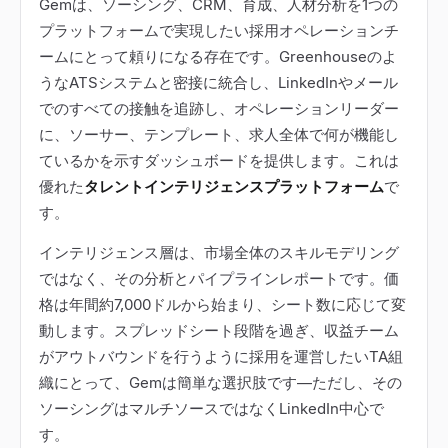
Gemは、ソーシング、CRM、育成、人材分析を1つの
プラットフォームで実現したい採用オペレーションチ
ームにとって頼りになる存在です。Greenhouseのよ
うなATSシステムと密接に統合し、LinkedInやメール
でのすべての接触を追跡し、オペレーションリーダー
に、ソーサー、テンプレート、求人全体で何が機能し
ているかを示すダッシュボードを提供します。これは
優れた
タレントインテリジェンスプラットフォーム
で
す。
インテリジェンス層は、市場全体のスキルモデリング
ではなく、その分析とパイプラインレポートです。価
格は年間約7,000ドルから始まり、シート数に応じて変
動します。スプレッドシート段階を過ぎ、収益チーム
がアウトバウンドを行うように採用を運営したいTA組
織にとって、Gemは簡単な選択肢です
—
ただし、その
ソーシングはマルチソースではなくLinkedIn中心で
す。