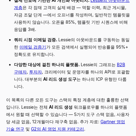
실제 신호에 기반한 AI 개인화 아웃리치.
Lessie의 아웃바운드
계층
은 각 잠재 고객의 실제 배경 — 역할 이력, 최근 게시물,
자금 조달 단계 —에서 오프너를 작성하며, 일반적인 템플릿을
사용하지 않습니다. 오픈율 85%, 템플릿 기반 시퀀스에 비해
응답률 3배.
쿼리 시점 이메일 검증.
Lessie의 아웃바운드를 구동하는 동일
한
이메일 검증기
가 모든 검색에서 실행되어 반송률을 95%+
정확도로 유지합니다.
다양한 대상에 걸친 하나의 플랫폼.
Lessie의 그래프는
B2B
구매자
,
투자자
, 크리에이터 및 운영자를 하나의 API로 포괄합
니다. 대부분의
AI 리드 생성 도구
는 하나의 ICP 유형만 다룹
니다.
이 목록의 다른 모든 도구는 스택의 특정 계층에 대한 훌륭한 선택
입니다. Lessie는 전체
AI 리드 생성
워크플로우를 하나의 플랫폼
에서 원할 때 선택할 수 있습니다 — 5가지 도구 스택 없음, 사용자
당 세금 없음, 12개월마다 재구축 없음. 추가 자료:
Gartner 영업
기술 연구
및
G2의 AI 영업 지원 카테고리
.