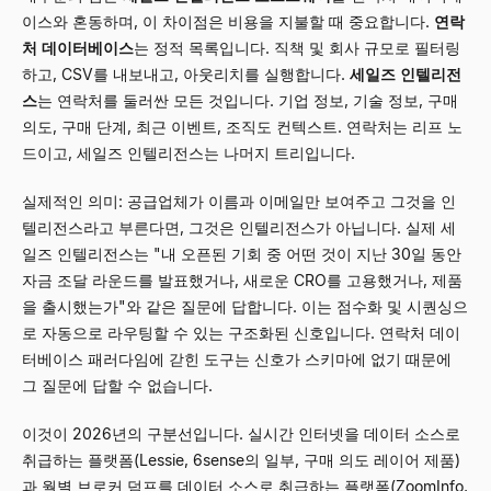
이스와 혼동하며, 이 차이점은 비용을 지불할 때 중요합니다.
연락
처 데이터베이스
는 정적 목록입니다. 직책 및 회사 규모로 필터링
하고, CSV를 내보내고, 아웃리치를 실행합니다.
세일즈 인텔리전
스
는 연락처를 둘러싼 모든 것입니다. 기업 정보, 기술 정보, 구매
의도, 구매 단계, 최근 이벤트, 조직도 컨텍스트. 연락처는 리프 노
드이고, 세일즈 인텔리전스는 나머지 트리입니다.
실제적인 의미: 공급업체가 이름과 이메일만 보여주고 그것을 인
텔리전스라고 부른다면, 그것은 인텔리전스가 아닙니다. 실제 세
일즈 인텔리전스는 "내 오픈된 기회 중 어떤 것이 지난 30일 동안
자금 조달 라운드를 발표했거나, 새로운 CRO를 고용했거나, 제품
을 출시했는가"와 같은 질문에 답합니다. 이는 점수화 및 시퀀싱으
로 자동으로 라우팅할 수 있는 구조화된 신호입니다. 연락처 데이
터베이스 패러다임에 갇힌 도구는 신호가 스키마에 없기 때문에
그 질문에 답할 수 없습니다.
이것이 2026년의 구분선입니다. 실시간 인터넷을 데이터 소스로
취급하는 플랫폼(Lessie, 6sense의 일부, 구매 의도 레이어 제품)
과 월별 브로커 덤프를 데이터 소스로 취급하는 플랫폼(ZoomInfo,