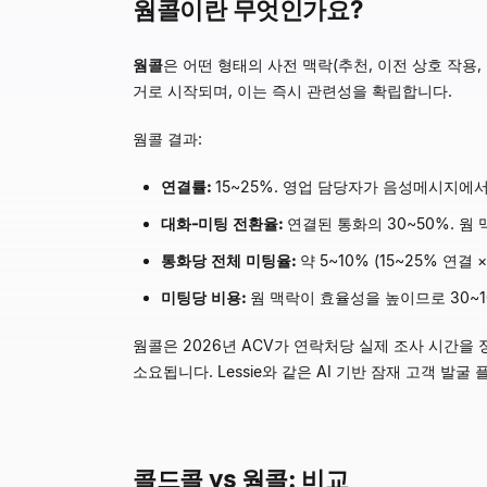
웜콜이란 무엇인가요?
웜콜
은 어떤 형태의 사전 맥락(추천, 이전 상호 작용,
거로 시작되며, 이는 즉시 관련성을 확립합니다.
웜콜 결과:
연결률:
15~25%. 영업 담당자가 음성메시지에
대화-미팅 전환율:
연결된 통화의 30~50%. 웜
통화당 전체 미팅율:
약 5~10% (15~25% 연결
미팅당 비용:
웜 맥락이 효율성을 높이므로 30~1
웜콜은 2026년 ACV가 연락처당 실제 조사 시간을
소요됩니다. Lessie와 같은 AI 기반 잠재 고객 
콜드콜 vs 웜콜: 비교