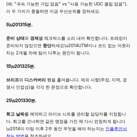
(예: "귀속 가능한 가입 없음" vs "사용 가능한 UGC 클립 없음").
이 두 가지가 충돌하면 지금 우선순위를 정하세요.
5\u201315분.
준비 상태
와
경제성
체크박스를 소리 내어 확인합니다. 트래킹이
준비되지 않았으면
중단
하세요\u2014UTM이나 코드 없는 아웃리
치는 2개월 차에 팀이 다투는 원인이 됩니다.
15\u201325분.
브리프
와
디스커버리
행을 훑어봅니다. 제외 사항(주장, 지역, 경
쟁사 인접성)을 각각 한 문장으로 확인합니다.
25\u201330분.
회고 날짜
를 예약하고 라이브 시트를 관리할 담당자를 지정합니
다. 회고를 건너뛰면 같은 맹점을 가진 채 다시 런칭하게 됩니다
\u2014이 미팅 이후 2주 동안 무엇을 해야 하는지는
인플루언서
찾는 방법
을 참조하세요.