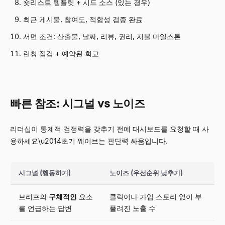
숏리스트 템플릿 + 시드 소스 (있는 경우)
최근 게시물, 참여도, 적합성 검증 완료
서면 조건: 산출물, 날짜, 리뷰, 권리, 지불 마일스톤
런칭 점검 + 예약된 회고
빠른 참조: 시그널 vs 노이즈
리더십이 통계적 검정력을 갖추기 전에 대시보드를 요청할 때 사
용하세요\u2014초기 웨이브는 판단력 싸움입니다.
시그널 (행동하기)
노이즈 (우선순위 낮추기)
브리프의
구체적인
요소
클릭이나 가입 스토리 없이 부
를 언급하는 답변
풀려진 노출 수