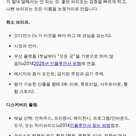
가 절대 말해서는 안 되는 것. 좋은 브리프는 검증을 빠르게 하고,
나쁜 브리프는 모든 이름을 논쟁거리로 만듭니다.
최소 브리프.
오디언스 (누가 이것을 봐야 하고 왜 관심을 갖는지).
시장과 언어.
우선 플랫폼 (첫날부터 "모든 곳"을 기본으로 하지 않
음)\u2014
2026년 인플루언서 유형
에 연결.
메시지와 증거 포인트; 금지된 주장과 금기 주제.
평가 가능한 산출물 형태 (예: 리뷰, 튜토리얼, 샤우트아웃, 통
합 스토리).
디스커버리 플랜.
채널 선택: 인하우스, 프리랜서, 에이전시, 프로그램/인바운드,
도구, 또는 하이브리드\u2014
인플루언서 찾는 방법
참조.
숏리스트 템플릿 필드 확정 (핸들, 플랫폼, 티어, 적합성 메모,