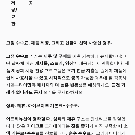
제
공
공/
교
환
고정 수수료, 제품 제공, 그리고 현금이 선택 사항인 경우.
고정 수수료
거래는
재무 및 구매
를 예측 가능하게 유지합니다: 어
떤 날짜에 어떤
게시물, 스토리, 영상
이 제공되는지 명확합니다.
제
품 제공
과
시딩 전용
프로그램은
초기 현금 지출
을 줄이며 제품이
쉽게 사용해볼 수 있고
시각적으로 공유 가능한
경우에 잘 작동하
지만—
타이밍과 메시지의 더 높은 변동성
을 예상하세요.
금전 거
래가 없더라도
공시
요건을 문서화하세요.
성과, 제휴, 하이브리드 기본료+수수료.
어트리뷰션이 명확할 때
,
성과
와
제휴
구조는 인센티브를 정렬합
니다; 많은
마이크로
크리에이터는
전환 증거
가 아직 부족할 때
소
액 기본료+수수료
를 선호합니다.
순수 수수료
가 크리에이터에게