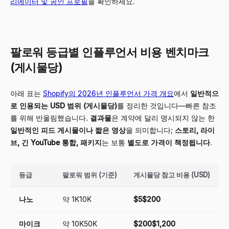
리에이터 및 공인 프로필
을 확인하세요.
팔로워 등급별 인플루언서 비용 벤치마크
(게시물당)
아래 표는
Shopify의 2026년 인플루언서 가격 개요
에서
일반적으
로 인용되는 USD 범위 (게시물당)
를 정리한 것입니다—빠른 참조
를 위해 반올림했습니다.
결과물
은 계약에 달리 명시되지 않는 한
일반적인 피드 게시물이나 짧은 영상
을 의미합니다;
스토리, 라이
브, 긴 YouTube 통합, 패키지
는 보통
별도로 가격이 책정됩니다
.
등급
팔로워 범위 (기준)
게시물당 참고 비용 (USD)
나노
약 1K10K
$5$200
마이크
약 10K50K
$200$1,200