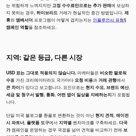
는 위험하게 느껴지지만
고정 수수료만으로는
추가 판매
에 보상하
지 못하는 경우,
하이브리드
거래가 현실적인 중간 방법입니다.
제
휴
와
앰배서더
프로그램이 어떻게 겹치는지는
인플루언서 유형
§
캠페인 역할
을 참조하세요.
지역: 같은 등급, 다른 시장
USD 표는 그대로 적용되지 않습니다.
마케터들은
비슷한 팔로워
수
를 가진 크리에이터라도 국가마다
요청 비용
과
거래 관행
에서
큰 차이
가 있다고 보고합니다. 요인으로는
현지 수요
,
브랜드 예산
,
세금 및 청구서 발행
,
통화
,
어떤 앱이 일상을 지배하는지
가 포함됩
니다.
단일 미국 블로그를 환율로 변환하는 것이 아닌
현지 견적
,
에이전
시 파트너
,
플랫폼 도구
에서
지역별
벤치마크를 구축하세요.
다국
가
캠페인을 운영하는 경우 국경을 넘어 견적을 비교하기 전에
브