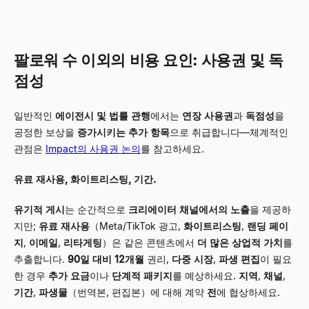
팔로워 수 이외의 비용 요인: 사용권 및 독
점성
일반적인
에이전시 및 법률 관행
에서는
연장 사용권
과
독점성
을
공정한 보상을
증가시키는
추가 항목
으로 취급합니다—체계적인
관점은
Impact의 사용권 논의
를 참고하세요.
유료 재사용, 화이트리스팅, 기간.
유기적 게시
는 순간적으로
크리에이터 채널에서의 노출
을 제공하
지만;
유료 재사용
（Meta/TikTok 광고,
화이트리스팅
,
랜딩 페이
지
,
이메일
,
리타게팅
）은 같은 콘텐츠에서
더 많은 상업적 가치
를
추출합니다.
90일 대비 12개월
권리,
다중 시장
,
파생 편집
이 필요
한 경우
추가 요금
이나
단계적 패키지
를 예상하세요.
지역
,
채널
,
기간
,
파생물
（번역본, 편집본）에 대해 계약
전
에 협상하세요.