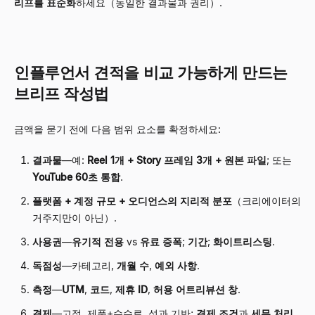
리프를 표준화
하세요（동일한 결과물과 권리）.
인플루언서 견적을 비교 가능하게 만드는
브리프 작성법
금액을 묻기 전에 다음 범위 요소를 확정하세요:
결과물
—예:
Reel 1개 + Story 프레임 3개 + 원본 파일
; 또는
YouTube 60초 통합
.
플랫폼 + 계정 규모 + 오디언스의 지리적 분포
（크리에이터의
거주지만이 아닌）.
사용권
—
유기적 전용
vs
유료 증폭
;
기간
;
화이트리스팅
.
독점성
—카테고리,
개월 수
,
예외 사항
.
측정
—
UTM
,
코드
,
제휴 ID
,
허용 어트리뷰션 창
.
결제
—고정, 제품+수수료, 성과 기반;
결제 조건
과
세무 처리