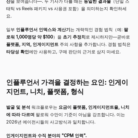
산
을 보여줍니다—. 두 기사가 다를 때는
동일한 결과물
（단일 스
태틱 vs Reels 패키지 vs 사용권 포함）을 의미하는지 확인하세
요.
일부
인플루언서 인덱스와 계산기
는 개략적인 경험 법칙（예:
팔
로워 1,000명당 약 $100
）을
초기 추정치
로 제시하지만—곧바로
플랫폼, 지역, 인게이지먼트
주의 사항을 추가합니다. 경험 법칙은
타당성 확인
에만 사용하고, 구매 판단의 근거로 삼지 마세요.
인플루언서 가격을 결정하는 요인: 인게이
지먼트, 니치, 플랫폼, 형식
발굴 및 분석
워크플로우는
요금이 플랫폼, 인게이지먼트율, 니치
에 따라 다르며
팔로워 수만이 기준이 아님을 강조합니다. 이는
2026년 에이전시들의 사고방식과 일치합니다.
인게이지먼트와 수직 분야의 "CPM 인력".