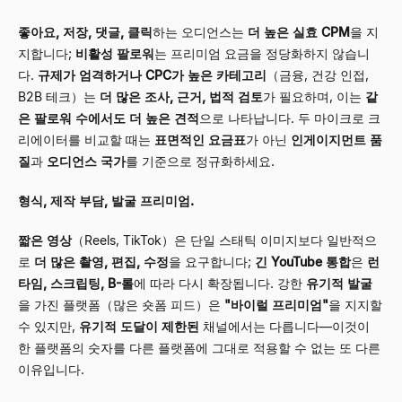
좋아요, 저장, 댓글, 클릭
하는 오디언스는
더 높은 실효 CPM
을 지
지합니다;
비활성 팔로워
는 프리미엄 요금을 정당화하지 않습니
다.
규제가 엄격하거나 CPC가 높은 카테고리
（금융, 건강 인접,
B2B 테크）는
더 많은 조사, 근거, 법적 검토
가 필요하며, 이는
같
은 팔로워 수에서도 더 높은 견적
으로 나타납니다. 두 마이크로 크
리에이터를 비교할 때는
표면적인 요금표
가 아닌
인게이지먼트 품
질
과
오디언스 국가
를 기준으로 정규화하세요.
형식, 제작 부담, 발굴 프리미엄.
짧은 영상
（Reels, TikTok）은 단일 스태틱 이미지보다 일반적으
로
더 많은 촬영, 편집, 수정
을 요구합니다;
긴 YouTube 통합
은
런
타임, 스크립팅, B-롤
에 따라 다시 확장됩니다. 강한
유기적 발굴
을 가진 플랫폼（많은 숏폼 피드）은
"바이럴 프리미엄"
을 지지할
수 있지만,
유기적 도달이 제한된
채널에서는 다릅니다—이것이
한 플랫폼의 숫자를 다른 플랫폼에 그대로 적용할 수 없는 또 다른
이유입니다.