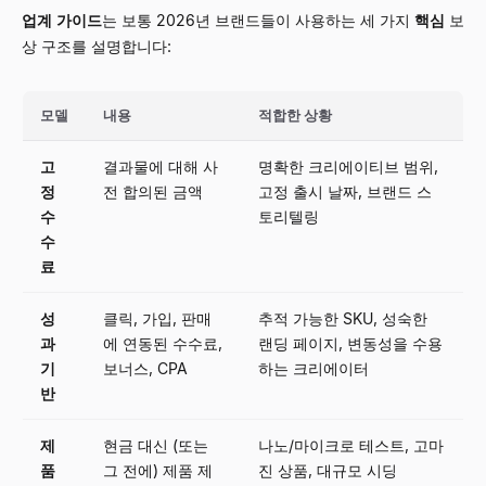
업계 가이드
는 보통 2026년 브랜드들이 사용하는 세 가지
핵심
보
상 구조를 설명합니다:
모델
내용
적합한 상황
고
결과물에 대해 사
명확한 크리에이티브 범위,
정
전 합의된 금액
고정 출시 날짜, 브랜드 스
수
토리텔링
수
료
성
클릭, 가입, 판매
추적 가능한 SKU, 성숙한
과
에 연동된 수수료,
랜딩 페이지, 변동성을 수용
기
보너스, CPA
하는 크리에이터
반
제
현금 대신 (또는
나노/마이크로 테스트, 고마
품
그 전에) 제품 제
진 상품, 대규모 시딩