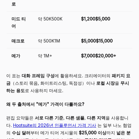
로
미드 티
약 50K500K
$1,200$5,000
어
매크로
약 500K1M
$5,000$15,000
메가
약 1M+
$7,000$20,000+
이 표는
대화 프레임 구성
에 활용하세요. 크리에이터의
패키지 요
금
（스토리 묶음, 화이트리스팅, 독점성）이나
로컬 시장
을
무시
하는 용도
로 사용하지 마세요.
왜 두 출처에서 "메가" 가격이 다를까요?
편집 요약들은
서로 다른 기준
,
다른 샘플
,
다른 지역
을 사용합니
다.
Hootsuite의 2026년 인플루언서 가격 기사
는 일부 나노 협업
의
수십 달러
부터 메가 티어 게시물의
$25,000 이상
까지
넓은 분