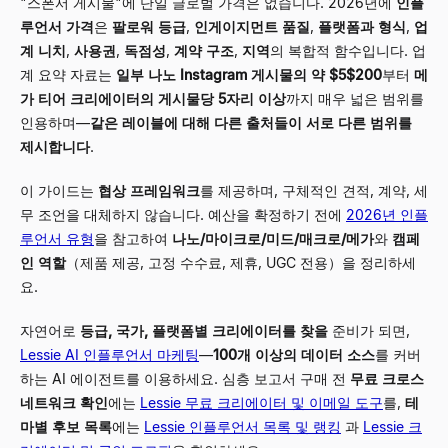
"스폰서 게시물"에 단일 글로벌 가격은 없습니다. 2026년에
인플
루언서 가격
은
팔로워 등급
,
인게이지먼트 품질
,
플랫폼과 형식
,
업
계 니치
,
사용권
,
독점성
,
계약 구조
,
지역
의 복합적 함수입니다. 업
계 요약 자료는
일부 나노 Instagram 게시물의 약 $5$200
부터
메
가 티어 크리에이터의 게시물당 5자리 이상
까지 매우 넓은 범위를
인용하며—
같은 레이블에 대해 다른 출처들이 서로 다른 범위를
제시합니다
.
이 가이드는
협상 프레임워크
를 제공하며, 구체적인 견적, 계약, 세
무 조언을 대체하지 않습니다. 예산을 확정하기 전에
2026년 인플
루언서 유형
을 참고하여
나노/마이크로/미드/매크로/메가
와
캠페
인 역할
（제품 제공, 고정 수수료, 제휴, UGC 전용）을 정리하세
요.
자연어로
등급, 국가, 플랫폼별 크리에이터를 찾을
준비가 되면,
Lessie AI 인플루언서 마케팅
—
100개 이상의 데이터 소스
를 커버
하는 AI 에이전트를 이용하세요. 심층 보고서 구매 전
무료 크로스
네트워크 확인
에는
Lessie 무료 크리에이터 및 이메일 도구
를,
테
마별 후보 목록
에는
Lessie 인플루언서 목록 및 랭킹
과
Lessie 크