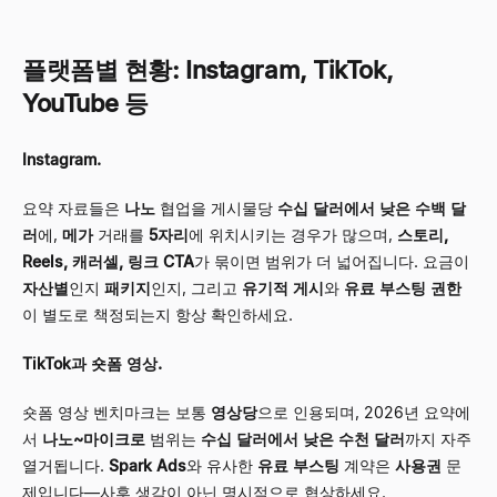
플랫폼별 현황: Instagram, TikTok,
YouTube 등
Instagram.
요약 자료들은
나노
협업을 게시물당
수십 달러에서 낮은 수백 달
러
에,
메가
거래를
5자리
에 위치시키는 경우가 많으며,
스토리,
Reels, 캐러셀, 링크 CTA
가 묶이면 범위가 더 넓어집니다. 요금이
자산별
인지
패키지
인지, 그리고
유기적 게시
와
유료 부스팅 권한
이 별도로 책정되는지 항상 확인하세요.
TikTok과 숏폼 영상.
숏폼 영상 벤치마크는 보통
영상당
으로 인용되며, 2026년 요약에
서
나노~마이크로
범위는
수십 달러에서 낮은 수천 달러
까지 자주
열거됩니다.
Spark Ads
와 유사한
유료 부스팅
계약은
사용권
문
제입니다—사후 생각이 아닌 명시적으로 협상하세요.