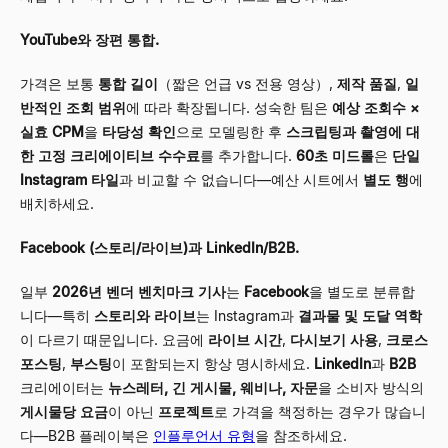
YouTube와 장편 통합.
가격은 보통
통합 길이
（짧은 언급 vs 전용 영상）,
제작 품질
,
일
반적인 조회 범위
에 따라 확장됩니다. 성숙한 팀은
예상 조회수 ×
실효 CPM
을
타당성 확인
으로 모델링한 후
스크립팅과 촬영에 대
한 고정 크리에이티브 수수료
를 추가합니다.
60초 미드롤
은
단일
Instagram 타일
과 비교할 수 없습니다—예산 시트에서
별도 행
에
배치하세요.
Facebook (스토리/라이브)과 LinkedIn/B2B.
일부
2026년 벤더 벤치마크 기사
는
Facebook
을 별도로 분류합
니다—특히
스토리와 라이브
는 Instagram과
결과물 및 도달 역학
이 다르기 때문입니다. 요금에
라이브 시간
,
다시보기 사용
,
크로스
포스팅
,
부스팅
이 포함되는지 항상 명시하세요.
LinkedIn
과
B2B
크리에이터는
뉴스레터, 긴 게시물, 웨비나, 자문
을 소비자 방식의
게시물당 요금
이 아닌
프로젝트
로 가격을 책정하는 경우가 많습니
다—B2B 플레이북은
인플루언서 유형
을 참조하세요.