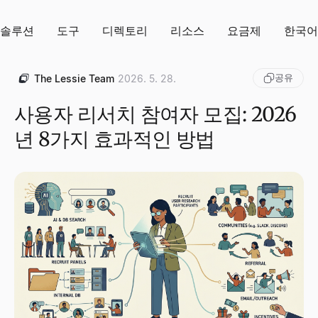
솔루션
도구
디렉토리
리소스
요금제
한국어
공유
The Lessie Team
2026. 5. 28.
사용자 리서치 참여자 모집: 2026
년 8가지 효과적인 방법