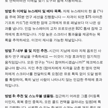
로 연락하려면 이메일 찾기 도구와 함께 사용하세요.
방법 6: 이메일 뉴스레터 및 베타 목록.
자체 뉴스레터의 한 줄 (“다
음 주에 30분 연구 세션을 진행합니다
—
자격이 되면 $75 아마존
기프트 카드”)은 따뜻한 잠재 고객에게 유료 패널보다 더 나은 성
과를 냅니다. 인접 뉴스레터의 교차 프로모션은 B2C 틈새 잠재 고
객에게 효과적입니다. 가장 높은 스크리너 통과율을 제공하는 목
록을 추적하세요. 이것이 재사용 가능한 채널입니다.
방법 7: 내부 풀 및 지인 추천.
시간이 지남에 따라 자체 옵트인 사
용자 연구 패널을 구축하세요
—
이것이 가장 효과적인 장기적인
움직임입니다. 모든 연구는 “다시 참여하시겠습니까?” 체크박스로
끝나야 합니다. 지인 추천 (참여자에게 자격을 갖춘 한 명의 연락
처에게 스크리너를 전달하도록 요청)은 유료 획득 없이 도달 범위
를 확장하며, 특히 낯선 사람이 나타나지 않는 민감한 주제에 효과
적입니다.
방법 8: 추천 및 스노우볼 샘플링.
접근하기 어려운 그룹 (미등록
이민자, 회복 중인 중독자, 모든 콜드 컨택을 걸러내는 임원)에 특
히 강력합니다. 신뢰할 수 있는 한 번의 소개는 수백 개의 콜드 메