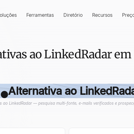
oluções
Ferramentas
Diretório
Recursos
Preç
ativas ao LinkedRadar em 
Alternativa ao LinkedRad
 ao LinkedRadar — pesquisa multi-fonte, e-mails verificados e prospec