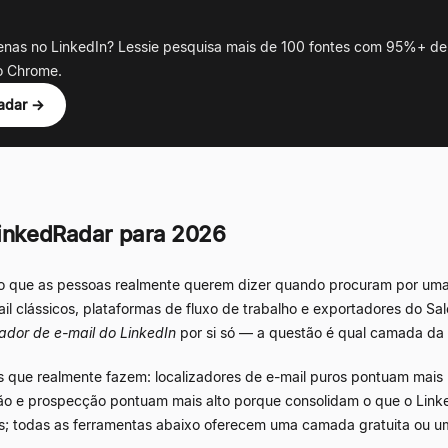
penas no LinkedIn? Lessie pesquisa mais de 100 fontes com 95%+ de
o Chrome.
adar →
LinkedRadar para 2026
do que as pessoas realmente querem dizer quando procuram por um
ail clássicos, plataformas de fluxo de trabalho e exportadores do S
zador de e-mail do LinkedIn
por si só — a questão é qual camada da p
 que realmente fazem: localizadores de e-mail puros pontuam mais ba
o e prospecção pontuam mais alto porque consolidam o que o Linke
s; todas as ferramentas abaixo oferecem uma camada gratuita ou um