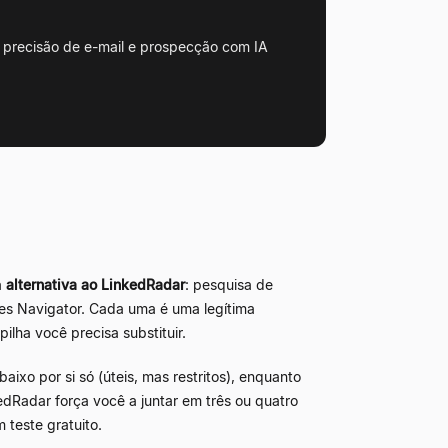
 precisão de e-mail e prospecção com IA
a
alternativa ao LinkedRadar
: pesquisa de
ales Navigator. Cada uma é uma legítima
ilha você precisa substituir.
ixo por si só (úteis, mas restritos), enquanto
dRadar força você a juntar em três ou quatro
 teste gratuito.