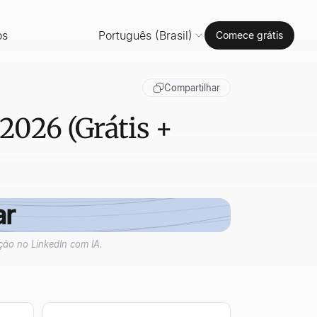
os
Português (Brasil)
Comece grátis
Compartilhar
2026 (Grátis +
ar
ção no LinkedIn com IA.