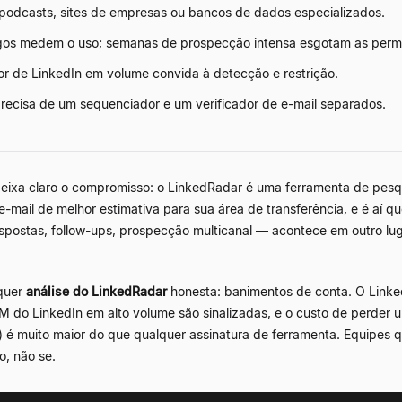
odcasts, sites de empresas ou bancos de dados especializados.
agos medem o uso; semanas de prospecção intensa esgotam as perm
or de LinkedIn em volume convida à detecção e restrição.
recisa de um sequenciador e um verificador de e-mail separados.
ixa claro o compromisso: o LinkedRadar é uma ferramenta de pesqu
-mail de melhor estimativa para sua área de transferência, e é aí qu
espostas, follow-ups, prospecção multicanal — acontece em outro l
lquer
análise do LinkedRadar
honesta: banimentos de conta. O Linked
do LinkedIn em alto volume são sinalizadas, e o custo de perder u
é muito maior do que qualquer assinatura de ferramenta. Equipes q
, não se.