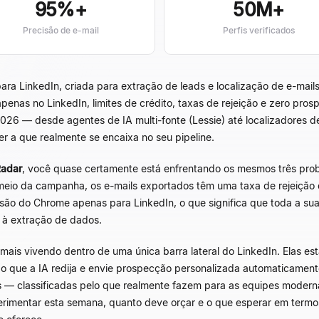
95%+
50M+
Precisão de e-mail
Perfis verificados
LinkedIn, criada para extração de leads e localização de e-mails si
enas no LinkedIn, limites de crédito, taxas de rejeição e zero pro
026 — desde agentes de IA multi-fonte (Lessie) até localizadores de
r a que realmente se encaixa no seu pipeline.
Radar
, você quase certamente está enfrentando os mesmos três pro
meio da campanha, os e-mails exportados têm uma taxa de rejeição
são do Chrome apenas para LinkedIn, o que significa que toda a sua
 à extração de dados.
is vivendo dentro de uma única barra lateral do LinkedIn. Elas est
o que a IA redija e envie prospecção personalizada automaticamente
tes — classificadas pelo que realmente fazem para as equipes modern
rimentar esta semana, quanto deve orçar e o que esperar em termo