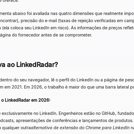
 oferece.
amenta abaixo foi avaliada nas quatro dimensões que realmente imp
ncontrar), precisão do e-mail (taxas de rejeição verificadas em ca
(ela coloca seu LinkedIn em risco). As informações de preços refl
ágina do fornecedor antes de se comprometer.
va ao LinkedRadar?
dentro do seu navegador, lê o perfil do LinkedIn ou a página de pesq
em em 2021. Em 2026, o trabalho é maior do que uma barra lateral p
m o LinkedRadar em 2026:
 exclusivamente no LinkedIn. Engenheiros estão no GitHub, fundador
dcasts, apresentações de conferências e lançamentos de produtos.
 qualquer outra
alternativa de extensão do Chrome para LinkedIn
na