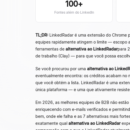
100+
Fontes além do LinkedIn
TL;DR:
LinkedRadar é uma extensão do Chrome para 
equipes rapidamente atingem o limite — escopo ap
ferramentas de
alternativa ao LinkedRadar
para 2
de trabalho (Clay) — para que você possa escolhe
Se você procurou por uma
alternativa ao Linked
eventualmente encontra: os créditos acabam no 
que você obtém a lista. LinkedRadar é uma exten
única plataforma — e uma que ativamente resiste
Em 2026, as melhores equipes de B2B não estão ma
enriquecendo com e-mails verificados e permitind
bem, onde ele falha e as 7 alternativas mais for
exatamente qual
alternativa ao LinkedRadar
expe