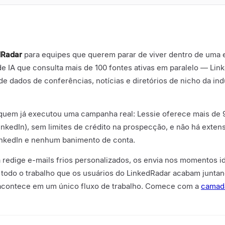
dRadar
para equipes que querem parar de viver dentro de uma 
e IA que consulta mais de 100 fontes ativas em paralelo — Link
dados de conferências, notícias e diretórios de nicho da indú
quem já executou uma campanha real: Lessie oferece mais de 9
kedIn), sem limites de crédito na prospecção, e não há extens
inkedIn e nenhum banimento de conta.
a redige e-mails frios personalizados, os envia nos momentos id
todo o trabalho que os usuários do LinkedRadar acabam juntan
 acontece em um único fluxo de trabalho. Comece com a
camada