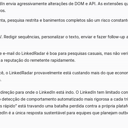
In envia agressivamente alterações de DOM e API. As extensões 
os.
ta, pesquisa restrita e banimentos completos são um risco constant
Redigir sequências, personalizar o texto, enviar e fazer follow-up
 e-mail do LinkedRadar é boa para pesquisas casuais, mas não ver
m a reputação do remetente rapidamente.
ocê, o LinkedRadar provavelmente está custando mais do que econom
.
ireção para onde o LinkedIn está indo. O LinkedIn tem limitado con
 detecção de comportamento automatizado mais rigorosa a cada tr
mais rápido” está travando uma batalha perdida contra a própria plat
In é a única resposta sustentável para equipes que planejam out