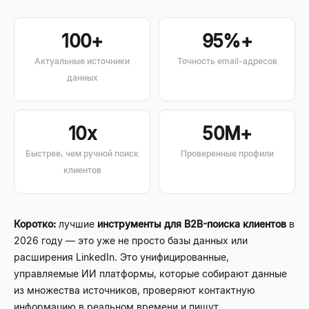
100+
95%+
Актуальные источники
Точность email-адресов
данных
10x
50M+
Быстрее, чем ручной поиск
Проверенные профили
клиентов
Коротко:
лучшие
инструменты для B2B-поиска клиентов
в
2026 году — это уже не просто базы данных или
расширения LinkedIn. Это унифицированные,
управляемые ИИ платформы, которые собирают данные
из множества источников, проверяют контактную
информацию в реальном времени и пишут