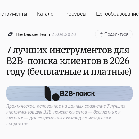
нструменты
Каталог
Ресурсы
Ценообразование
The Lessie Team
25.04.2026
Поделиться
7 лучших инструментов для
B2B-поиска клиентов в 2026
году (бесплатные и платные)
B2B-поиск
Практическое, основанное на данных сравнение 7 лучших
инструментов для B2B-поиска клиентов — бесплатных и
платных — для современных команд по исходящим
продажам.