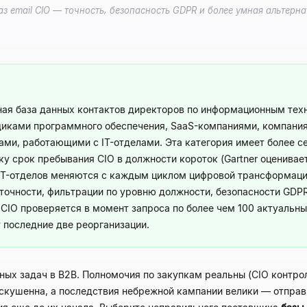
 email CIO — точность, безопасность GDPR и более умная альтернат
ая база данных контактов директоров по информационным техно
щиками программного обеспечения, SaaS-компаниями, компани
ми, работающими с IT-отделами. Эта категория имеет более с
ку срок пребывания CIO в должности короток (Gartner оценива
ы IT-отделов меняются с каждым циклом цифровой трансформац
точности, фильтрации по уровню должности, безопасности GDPR 
 CIO проверяется в момент запроса по более чем 100 актуальны
 последние две реорганизации.
ных задач в B2B. Полномочия по закупкам реальны (CIO контр
искушенна, а последствия небрежной кампании велики — отпра