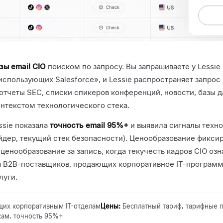
зы email CIO
поиском по запросу. Вы запрашиваете у Lessie
 использующих Salesforce», и Lessie распространяет запрос
 отчеты SEC, списки спикеров конференций, новости, базы 
онтекстом технологического стека.
ssie показала
точность email 95%+
и выявила сигналы техно
дер, текущий стек безопасности). Ценообразование фиксиро
енообразование за запись, когда текучесть кадров CIO озна
ля B2B-поставщиков, продающих корпоративное IT-программ
луги.
щих корпоративным IT-отделам
Цены
:
Бесплатный тариф, тарифные п
кам, точность 95%+