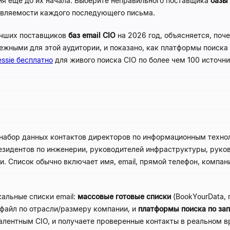
ия еще до их начала. Выберите неправильного поставщика
базы 
авляемости каждого последующего письма.
лучших поставщиков
баз email CIO
на 2026 год, объясняется, поч
жными для этой аудитории, и показано, как платформы поиска п
ssie бесплатно
для живого поиска CIO по более чем 100 источн
набор данных контактов директоров по информационным технол
езидентов по инженерии, руководителей инфраструктуры, руко
. Список обычно включает имя, email, прямой телефон, компан
кальные списки email:
массовые готовые списки
(BookYourData,
-файл по отрасли/размеру компании, и
платформы поиска по за
алентным CIO, и получаете проверенные контакты в реальном в