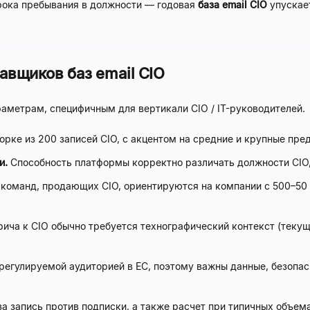
срока пребывания в должности — годовая
база email CIO
упускае
авщиков баз email CIO
аметрам, специфичным для вертикали CIO / IT-руководителей.
орке из 200 записей CIO, с акцентом на средние и крупные пре
и.
Способность платформы корректно различать должности CIO, 
команд, продающих CIO, ориентируются на компании с 500–50 
ича к CIO обычно требуется технографический контекст (текущ
егулируемой аудиторией в ЕС, поэтому важны данные, безопасн
а запись против подписки, а также расчет при типичных объема