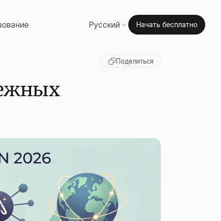
зование
Русский
Начать бесплатно
Поделиться
адежных