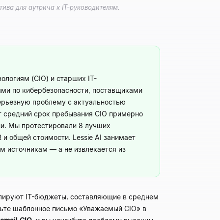
ива для аутрича к IT-руководителям.
логиям (CIO) и старших IT-
ями по кибербезопасности, поставщиками
ерьезную проблему с актуальностью
ет средний срок пребывания CIO примерно
ии. Мы протестировали 8 лучших
и общей стоимости. Lessie AI занимает
м источникам — а не извлекается из
олируют IT-бюджеты, составляющие в среднем
вьте шаблонное письмо «Уважаемый CIO» в