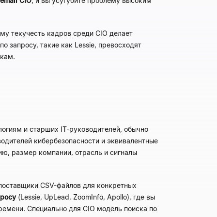
email CIO
, и вы усугубите проблему высоким
ему текучесть кадров среди CIO делает
о запросу, такие как Lessie, превосходят
икам.
огиям и старших IT-руководителей, обычно
водителей кибербезопасности и эквивалентные
ию, размер компании, отрасль и сигналы
 поставщики CSV-файлов для конкретных
просу
(Lessie, UpLead, ZoomInfo, Apollo), где вы
ремени. Специально для CIO модель поиска по