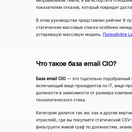
неправильном темпе, и вы испортите отношен
показателем отказов, который повредит дост
В этом руководстве представлен рейтинг 8 
статические массовые списки особенно ненаде
устаревшую массовую модель.
Попробуйте Le
Что такое база email CIO?
База email CIO
— это тщательно подобранный 
включающий вице-президентов по IT, вице-пр
должности в зависимости от размера компании
технологического стека.
Категория делится так же, как и другие верти
отраслей), где вы покупаете статический CSV
фильтруете живой граф по должностям, эквив