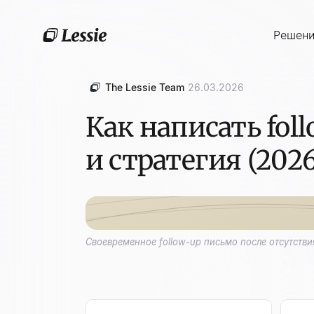
Решен
The Lessie Team
26.03.2026
Как написать fol
и стратегия (2026
Своевременное follow-up письмо после отсутстви