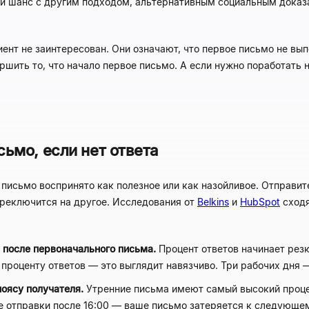
рой шанс с другим подходом, альтернативным социальным дока
лиент не заинтересован. Они означают, что первое письмо не вып
вершить то, что начало первое письмо. А если нужно поработат
сьмо, если нет ответа
е письмо воспринято как полезное или как назойливое. Отправ
реключится на другое. Исследования от
Belkins
и
HubSpot
сходя
я после первоначального письма.
Процент ответов начинает резк
проценту ответов — это выглядит навязчиво. Три рабочих дня 
поясу получателя.
Утренние письма имеют самый высокий проце
 отправки после 16:00 — ваше письмо затеряется к следующем