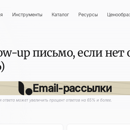
ия
Инструменты
Каталог
Ресурсы
Ценообра
low-up письмо, если нет
)
Email-рассылки
я ответа может увеличить процент ответов на 65% и более.