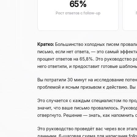
65%
Рост ответов с follow-up
Кратко:
Большинство холодных писем провалива
письмо, если нет ответа, — это самый эффек
процент ответов на 65,8%. Это руководство ра
него ответили, и предоставит готовые шаблон
Вы потратили 30 минут на исследование поте
проблемой и ясным призывом к действию. Вы н
Это случается с каждым специалистом по пр
значит, что ваше письмо провалилось. Руков
отвергнуто. Решение — знать, как напомнить 
Это руководство проведёт вас через все этап
данными, 6-шаговая схема для написания foll