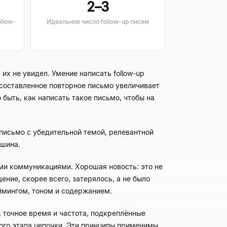
2–3
llow-
Идеальное число follow-up писем
х не увидел. Умение написать follow-up
 составленное повторное письмо увеличивает
 быть, как написать такое письмо, чтобы на
письмо с убедительной темой, релевантной
ишина.
и коммуникациями. Хорошая новость: это не
ение, скорее всего, затерялось, а не было
аймингом, тоном и содержанием.
, точное время и частота, подкреплённые
дого этапа цепочки. Эти принципы применимы