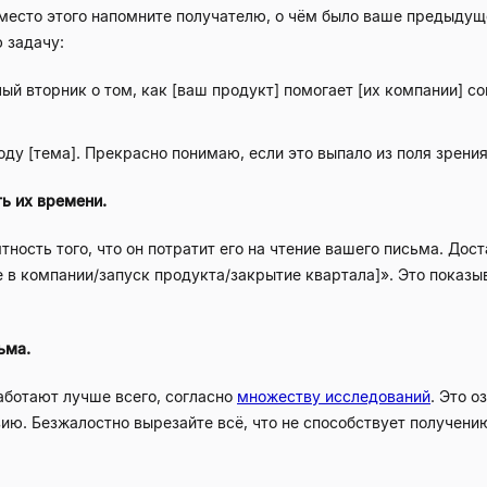
место этого напомните получателю, о чём было ваше предыдущ
 задачу:
й вторник о том, как [ваш продукт] помогает [их компании] со
оду [тема]. Прекрасно понимаю, если это выпало из поля зрен
ь их времени.
ость того, что он потратит его на чтение вашего письма. Доста
 в компании/запуск продукта/закрытие квартала]». Это показыв
ьма.
аботают лучше всего, согласно
множеству исследований
. Это о
вию. Безжалостно вырезайте всё, что не способствует получен