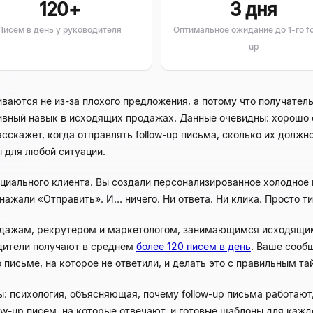
120+
3 дня
Писем в день у руководителя
Оптимальное ожидание до 1-го fo
up
ются не из-за плохого предложения, а потому что получатель и
тивный навык в исходящих продажах. Данные очевидны: хорошо
сскажет, когда отправлять follow-up письма, сколько их должно
ы для любой ситуации.
нциального клиента. Вы создали персонализированное холодное 
ажали «Отправить». И… ничего. Ни ответа. Ни клика. Просто т
одажам, рекрутером и маркетологом, занимающимся исходящим
одители получают в среднем
более 120 писем в день
. Ваше сообщ
о письме, на которое не ответили, и делать это с правильным т
ы: психология, объясняющая, почему follow-up письма работают
ow-up писем, на которые отвечают, и готовые шаблоны для каж