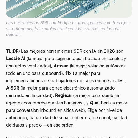
Las herramientas SDR con IA difieren principalmente en tres ejes:
su autonomía, las señales que leen y los canales en los que
operan.
TL;DR:
Las mejores herramientas SDR con IA en 2026 son
Lessie AI
(la mejor para segmentación basada en señales y
contactos verificados),
Artisan
(la mejor solución autónoma
todo en uno para outbound),
11x
(la mejor para
implementaciones de trabajadores digitales empresariales),
AiSDR
(la mejor para correo electrónico automatizado
centrado en la calidad),
Regie.ai
(la mejor para combinar
agentes con representantes humanos), y
Qualified
(la mejor
para conversión inbound en sitios web). Elige por nivel de
autonomía, capacidad de señal, cobertura de canal, calidad
de datos y precio —en ese orden.