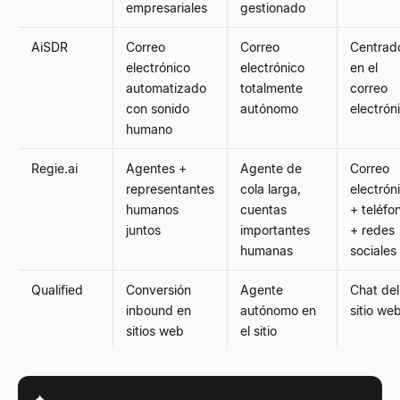
empresariales
gestionado
AiSDR
Correo
Correo
Centrad
electrónico
electrónico
en el
automatizado
totalmente
correo
con sonido
autónomo
electrón
humano
Regie.ai
Agentes +
Agente de
Correo
representantes
cola larga,
electrón
humanos
cuentas
+ teléfo
juntos
importantes
+ redes
humanas
sociales
Qualified
Conversión
Agente
Chat del
inbound en
autónomo en
sitio we
sitios web
el sitio
✦