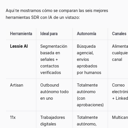
Aquí te mostramos cómo se comparan las seis mejores
herramientas SDR con IA de un vistazo:
Herramienta
Ideal para
Autonomía
Canales
Lessie AI
Segmentación
Búsqueda
Aliment
basada en
agencial,
cualquie
señales +
envíos
canal
contactos
aprobados
verificados
por humanos
Artisan
Outbound
Totalmente
Correo
autónomo todo
autónomo
electrón
en uno
(con
+ Linked
aprobaciones)
11x
Trabajadores
Totalmente
Multican
digitales
autónomo,