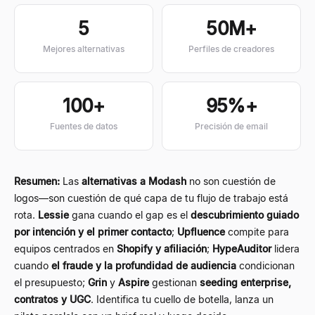
5
50M+
Mejores alternativas
Perfiles de creadores
100+
95%+
Fuentes de datos
Precisión de email
Resumen:
Las
alternativas a Modash
no son cuestión de
logos
—
son cuestión de qué capa de tu flujo de trabajo está
rota.
Lessie
gana cuando el gap es el
descubrimiento guiado
por intención y el primer contacto
;
Upfluence
compite para
equipos centrados en
Shopify y afiliación
;
HypeAuditor
lidera
cuando
el fraude y la profundidad de audiencia
condicionan
el presupuesto;
Grin
y
Aspire
gestionan
seeding enterprise,
contratos y UGC
. Identifica tu cuello de botella, lanza un