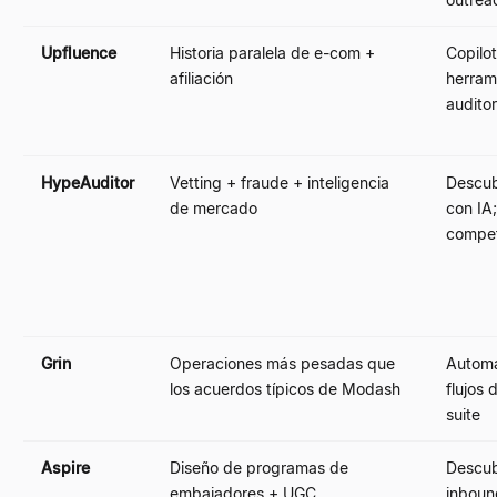
Upfluence
Historia paralela de e-com +
Copilot
afiliación
herram
auditor
HypeAuditor
Vetting + fraude + inteligencia
Descub
de mercado
con IA;
compet
Grin
Operaciones más pesadas que
Automa
los acuerdos típicos de Modash
flujos 
suite
Aspire
Diseño de programas de
Descub
embajadores + UGC
inboun