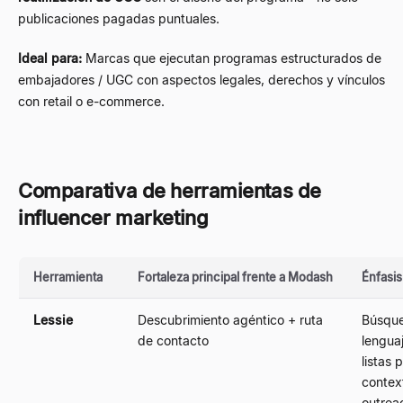
publicaciones pagadas puntuales.
Ideal para:
Marcas que ejecutan programas estructurados de
embajadores / UGC con aspectos legales, derechos y vínculos
con retail o e-commerce.
Comparativa de herramientas de
influencer marketing
Herramienta
Fortaleza principal frente a Modash
Énfasis
Lessie
Descubrimiento agéntico + ruta
Búsqu
de contacto
lenguaj
listas 
contex
outrea