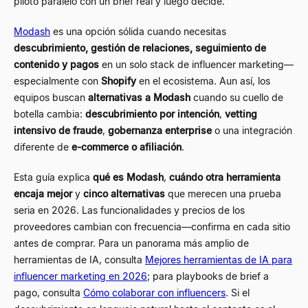
piloto paralelo con un brief real y luego decide.
Modash
es una opción sólida cuando necesitas
descubrimiento, gestión de relaciones, seguimiento de
contenido y pagos
en un solo stack de influencer marketing
—
especialmente con
Shopify
en el ecosistema. Aun así, los
equipos buscan
alternativas a Modash
cuando su cuello de
botella cambia:
descubrimiento por intención
,
vetting
intensivo de fraude
,
gobernanza enterprise
o una integración
diferente de
e-commerce o afiliación
.
Esta guía explica
qué es Modash
,
cuándo otra herramienta
encaja mejor
y
cinco alternativas
que merecen una prueba
seria en 2026. Las funcionalidades y precios de los
proveedores cambian con frecuencia
—
confirma en cada sitio
antes de comprar. Para un panorama más amplio de
herramientas de IA, consulta
Mejores herramientas de IA para
influencer marketing en 2026
; para playbooks de brief a
pago, consulta
Cómo colaborar con influencers
. Si el