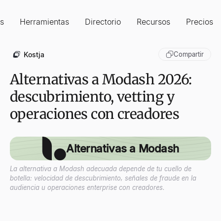
s
Herramientas
Directorio
Recursos
Precios
Kostja
Compartir
Alternativas a Modash 2026:
descubrimiento, vetting y
operaciones con creadores
Alternativas a Modash
La alternativa a Modash adecuada depende de tu cuello de
botella: velocidad de descubrimiento, señales de fraude en la
audiencia u operaciones enterprise con creadores.