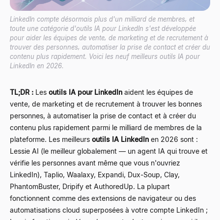
LinkedIn compte désormais plus d'un milliard de membres, et
toute une catégorie d'outils IA pour LinkedIn s'est développée
pour aider les équipes de vente, de marketing et de recrutement à
trouver des personnes, automatiser la prise de contact et créer du
contenu plus rapidement. Voici les neuf meilleurs outils IA pour
LinkedIn en 2026.
TL;DR :
Les
outils IA pour LinkedIn
aident les équipes de
vente, de marketing et de recrutement à trouver les bonnes
personnes, à automatiser la prise de contact et à créer du
contenu plus rapidement parmi le milliard de membres de la
plateforme. Les meilleurs
outils IA LinkedIn
en 2026 sont :
Lessie AI (le meilleur globalement — un agent IA qui trouve et
vérifie les personnes avant même que vous n'ouvriez
LinkedIn), Taplio, Waalaxy, Expandi, Dux-Soup, Clay,
PhantomBuster, Dripify et AuthoredUp. La plupart
fonctionnent comme des extensions de navigateur ou des
automatisations cloud superposées à votre compte LinkedIn ;