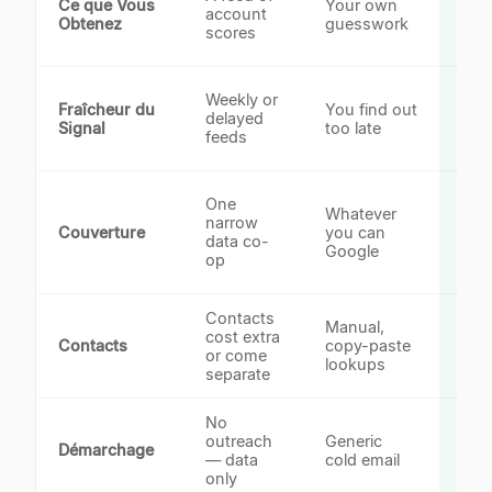
Ce que Vous
Your own
acc
account
Obtenez
guesswork
the 
scores
rea
Rea
Weekly or
Fraîcheur du
You find out
sig
delayed
Signal
too late
100
feeds
✓
Con
One
Whatever
soci
narrow
Couverture
you can
fun
data co-
Google
tec
op
✓
Contacts
Manual,
95
cost extra
Contacts
copy-paste
veri
or come
lookups
in
separate
No
AI-
outreach
Generic
per
Démarchage
— data
cold email
to t
only
sign