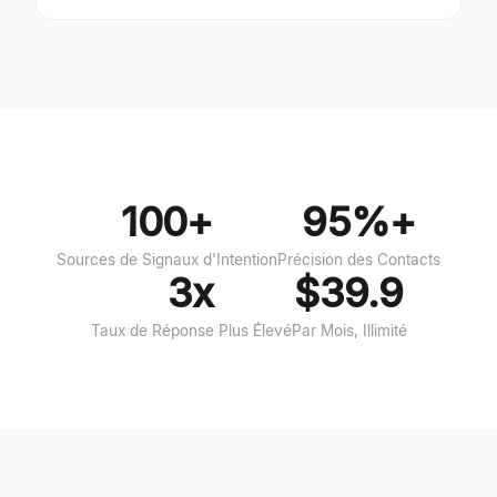
100+
95%+
Sources de Signaux d'Intention
Précision des Contacts
3x
$39.9
Taux de Réponse Plus Élevé
Par Mois, Illimité