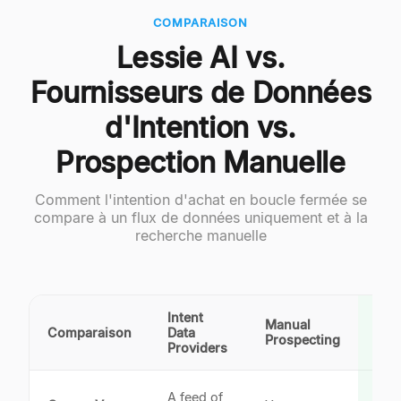
COMPARAISON
Lessie AI vs.
Fournisseurs de Données
d'Intention vs.
Prospection Manuelle
Comment l'intention d'achat en boucle fermée se
compare à un flux de données uniquement et à la
recherche manuelle
Intent
Manual
Comparaison
Data
Less
Prospecting
Providers
In-
A feed of