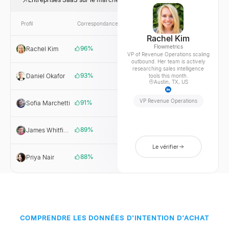
Profil
Correspondance
Lien
Entreprise
Rachel Kim
Flowmetrics
96
%
Rachel Kim
Flowmetrics
VP of Revenue Operations scaling
outbound. Her team is actively
researching sales intelligence
93
%
Daniel Okafor
Ledgerly
tools this month.
Austin, TX, US
VP Revenue Operations
91
%
Sofia Marchetti
Cortex
89
%
James Whitfield
Nodewave
Le vérifier
88
%
Priya Nair
Stackline
COMPRENDRE LES DONNÉES D'INTENTION D'ACHAT