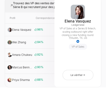
Trouvez des VP des ventes dans des entreprises SaaS de
Série B qui recrutent pour des postes d'outbound
Profil
Correspondance
Lien
Entreprise
Elena Vasquez
Ledgerwise
VP of Sales at a Series B fintech,
96
%
Elena Vasquez
Ledgerwise
scaling outbound right after
closing a new funding round.
Austin, TX, US
94
%
Wei Zhang
Northwind
Cloud
VP of Sales
92
%
Amara Chukwu
Fielda
90
%
Marcus Bennett
Harborlight
Systems
Le vérifier
88
%
Priya Sharma
Vantra Labs