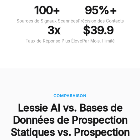
100+
95%+
Sources de Signaux Scannées
Précision des Contacts
3x
$39.9
Taux de Réponse Plus Élevé
Par Mois, Illimité
COMPARAISON
Lessie AI vs. Bases de
Données de Prospection
Statiques vs. Prospection