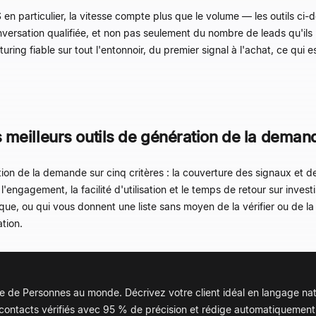
 particulier, la vitesse compte plus que le volume — les outils ci-de
onversation qualifiée, et non pas seulement du nombre de leads qu'il
ring fiable sur tout l'entonnoir, du premier signal à l'achat, ce qui e
meilleurs outils de génération de la dema
de la demande sur cinq critères : la couverture des signaux et de l'i
l'engagement, la facilité d'utilisation et le temps de retour sur invest
ue, ou qui vous donnent une liste sans moyen de la vérifier ou de la 
ation.
e de Personnes au monde. Décrivez votre client idéal en langage na
contacts vérifiés avec 95 % de précision et rédige automatiquemen