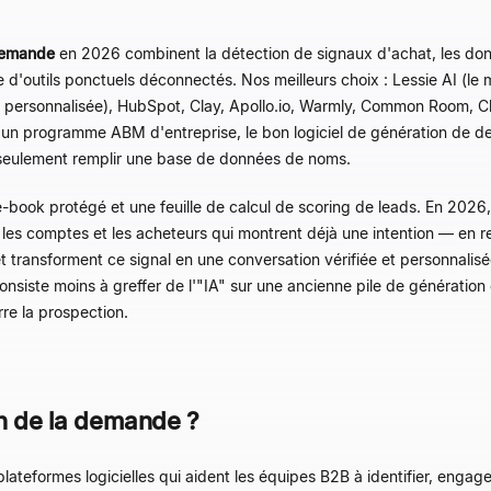
 demande
en 2026 combinent la détection de signaux d'achat, les donn
e d'outils ponctuels déconnectés. Nos meilleurs choix : Lessie AI (le
et personnalisée), HubSpot, Clay, Apollo.io, Warmly, Common Room, 
n programme ABM d'entreprise, le bon logiciel de génération de dema
 seulement remplir une base de données de noms.
e-book protégé et une feuille de calcul de scoring de leads. En 2026,
r les comptes et les acheteurs qui montrent déjà une intention — en re
 transforment ce signal en une conversation vérifiée et personnalisé
ste moins à greffer de l'"IA" sur une ancienne pile de génération de
rre la prospection.
on de la demande ?
ateformes logicielles qui aident les équipes B2B à identifier, engage