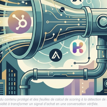
 contenu protégé et des feuilles de calcul de scoring à la détection de s
idité à transformer un signal d'achat en une conversation vérifiée.