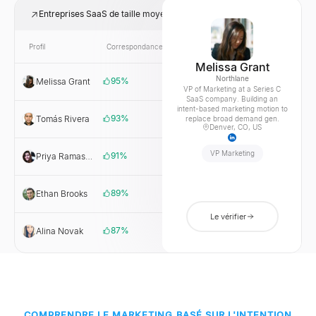
Entreprises SaaS de taille moyenne sur le marché ce mois-ci
Profil
Correspondance
Lien
Entreprise
Melissa Grant
Northlane
95
%
Melissa Grant
Northlane
VP of Marketing at a Series C
SaaS company. Building an
intent-based marketing motion to
93
%
Tomás Rivera
Vantree
replace broad demand gen.
Denver, CO, US
VP Marketing
91
%
Priya Ramaswamy
Ledgerbase
89
%
Ethan Brooks
Fieldstack
Le vérifier
87
%
Alina Novak
Orbiton
COMPRENDRE LE MARKETING BASÉ SUR L'INTENTION