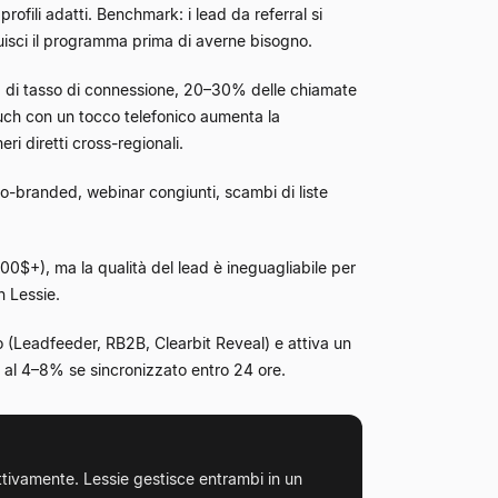
profili adatti. Benchmark: i lead da referral si
uisci il programma prima di averne bisogno.
% di tasso di connessione, 20–30% delle chiamate
uch con un tocco telefonico aumenta la
i diretti cross-regionali.
-branded, webinar congiunti, scambi di liste
000$+), ma la qualità del lead è ineguagliabile per
n Lessie.
to (Leadfeeder, RB2B, Clearbit Reveal) e attiva un
e al 4–8% se sincronizzato entro 24 ore.
ettivamente. Lessie gestisce entrambi in un