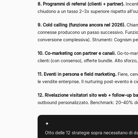
8. Programmi di referral (clienti + partner).
Incenti
chiudono a un tasso 2–3x superiore rispetto all'o
9. Cold calling (funziona ancora nel 2026).
Chiama
connesse producono un passo successivo. Funzion
conversione complessiva). Strumenti: Cognism per d
10. Co-marketing con partner e canali.
Go-to-mark
clienti (con consenso), offerte bundle. Alto sforzo
11. Eventi in persona e field marketing.
Fiere, cen
le vendite enterprise. Il nurturing post-evento è c
12. Rivelazione visitatori sito web + follow-up ba
outbound personalizzato. Benchmark: 20–40% del tr
✦
Otto delle 12 strategie sopra necessitano di da