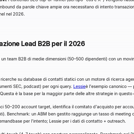
o inbound da parole chiave ampie ora necessitano di intento transazio
nel nel 2026.
razione Lead B2B per il 2026
r un team B2B di medie dimensioni (50–500 dipendenti) con un movi
e ricerche su database di contatti statici con un motore di ricerca age
cumenti SEC, podcast) per ogni query.
Lessie
è l'esempio canonico — pr
Questa è la base per la maggior parte delle altre strategie in questo 
ci 50–200 account target, identifica il comitato d'acquisto per acco
nti). Benchmark: un ABM ben gestito raggiunge un tasso di meeting 
mandbase per l'intento; Lessie per i dati di contatto + outreach.