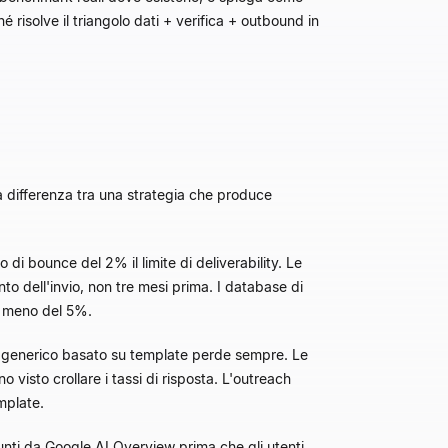
 risolve il triangolo dati + verifica + outbound in
la differenza tra una strategia che produce
 di bounce del 2% il limite di deliverability. Le
o dell'invio, non tre mesi prima. I database di
no meno del 5%.
 generico basato su template perde sempre. Le
isto crollare i tassi di risposta. L'outreach
mplate.
unti da Google AI Overview prima che gli utenti