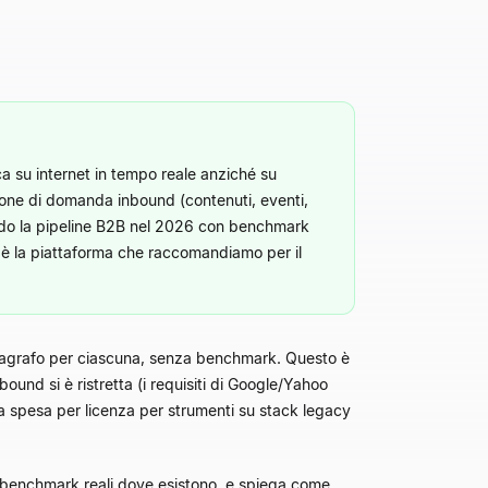
a su internet in tempo reale anziché su
zione di domanda inbound (contenuti, eventi,
endo la pipeline B2B nel 2026 con benchmark
ie è la piattaforma che raccomandiamo per il
paragrafo per ciascuna, senza benchmark. Questo è
ound si è ristretta (i requisiti di Google/Yahoo
e la spesa per licenza per strumenti su stack legacy
 benchmark reali dove esistono, e spiega come