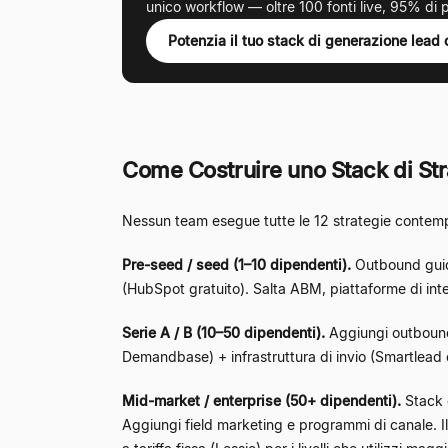
unico workflow — oltre 100 fonti live, 95% di p
Potenzia il tuo stack di generazione lead
Come Costruire uno Stack di St
Nessun team esegue tutte le 12 strategie contemp
Pre-seed / seed (1–10 dipendenti).
Outbound guida
(HubSpot gratuito). Salta ABM, piattaforme di int
Serie A / B (10–50 dipendenti).
Aggiungi outbound
Demandbase) + infrastruttura di invio (Smartlead o
Mid-market / enterprise (50+ dipendenti).
Stack c
Aggiungi field marketing e programmi di canale. I