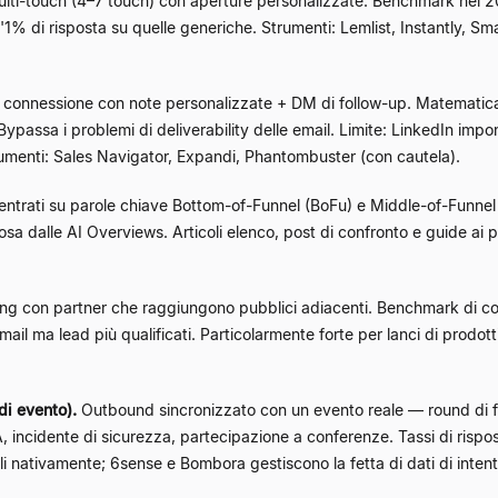
i-touch (4–7 touch) con aperture personalizzate. Benchmark nel 2
% di risposta su quelle generiche. Strumenti: Lemlist, Instantly, Smartl
i connessione con note personalizzate + DM di follow-up. Matematic
passa i problemi di deliverability delle email. Limite: LinkedIn impon
trumenti: Sales Navigator, Expandi, Phantombuster (con cautela).
ntrati su parole chiave Bottom-of-Funnel (BoFu) e Middle-of-Funnel 
sa dalle AI Overviews. Articoli elenco, post di confronto e guide ai 
g con partner che raggiungono pubblici adiacenti. Benchmark di con
mail ma lead più qualificati. Particolarmente forte per lanci di prodot
di evento).
Outbound sincronizzato con un evento reale — round di 
A, incidente di sicurezza, partecipazione a conferenze. Tassi di rispo
li nativamente; 6sense e Bombora gestiscono la fetta di dati di intent