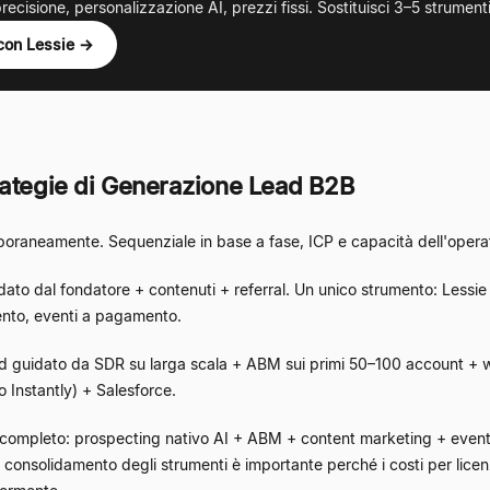
recisione, personalizzazione AI, prezzi fissi. Sostituisci 3–5 strumen
 con Lessie →
rategie di Generazione Lead B2B
oraneamente. Sequenziale in base a fase, ICP e capacità dell'opera
to dal fondatore + contenuti + referral. Un unico strumento: Lessie
ento, eventi a pagamento.
 guidato da SDR su larga scala + ABM sui primi 50–100 account + w
 Instantly) + Salesforce.
ompleto: prospecting nativo AI + ABM + content marketing + eventi +
l consolidamento degli strumenti è importante perché i costi per lice