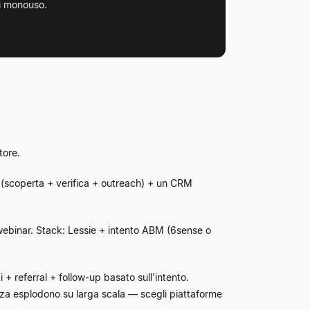
ti monouso.
tore.
 (scoperta + verifica + outreach) + un CRM
ebinar. Stack: Lessie + intento ABM (6sense o
 referral + follow-up basato sull'intento.
nza esplodono su larga scala — scegli piattaforme