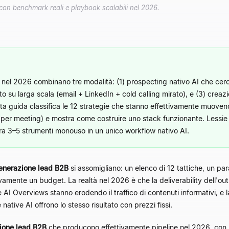
con benchmark reali e playbook scalabili nel 2026.
i nel 2026 combinano tre modalità: (1) prospecting nativo AI che cerc
o su larga scala (email + LinkedIn + cold calling mirato), e (3) crea
sta guida classifica le 12 strategie che stanno effettivamente muov
osto per meeting) e mostra come costruire uno stack funzionante. Less
gra 3–5 strumenti monouso in un unico workflow nativo AI.
generazione lead B2B
si assomigliano: un elenco di 12 tattiche, un 
vamente un budget. La realtà nel 2026 è che la deliverability dell'outb
 le AI Overviews stanno erodendo il traffico di contenuti informativi, 
 native AI offrono lo stesso risultato con prezzi fissi.
zione lead B2B
che producono effettivamente pipeline nel 2026, con