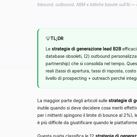
Inbound, outbound, ABM e tattiche basate sull'AI — 
💡
TL;DR
Le
strategie di generazione lead B2B
efficac
database obsoleti, (2) outbound personalizzat
partnership) che si consolida nel tempo. Que
reali (tassi di apertura, tassi di risposta, c
livello di prospecting + outreach perché inte
La maggior parte degli articoli sulle
strategie di 
inutile quando si deve decidere cosa meriti effetti
per i mittenti spingono il limite di bounce al 2%),
è più difficile da giustificare quando le piattaforme
Questa guida classifica le 12
strategie di genera