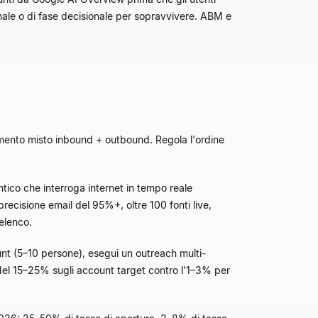
nale o di fase decisionale per sopravvivere. ABM e
mento misto inbound + outbound. Regola l'ordine
ntico che interroga internet in tempo reale
ecisione email del 95%+, oltre 100 fonti live,
elenco.
unt (5–10 persone), esegui un outreach multi-
del 15–25% sugli account target contro l'1–3% per