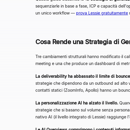
sequenziarle in base a fase, ICP e capacità dell'op
un unico workflow —
prova Lessie gratuitamente
m
Cosa Rende una Strategia di Ge
Tre cambiamenti strutturali hanno modificato il ca
meeting e una che produce un dashboard di metr
La deliverability ha abbassato il limite di bounce
strategie che dipendono da un outbound ad alto vol
contatti statici (ZoomInfo, Apollo) hanno un boun
La personalizzazione AI ha alzato il livello.
Quand
strategie che si basano sul volume senza personali
nativo AI (il livello integrato di Lessie) raggiung
Le AI Overviews comprimono i contenuti informat