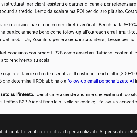
vi strutturati per clienti esistenti e partner di canale per referenziare 
utbound a freddo. Lento da scalare ma ROI per dollaro più alto. Costr
re i decision-maker con numeri diretti verificati. Benchmark: 5–10
a particolarmente bene come follow-up all'outreach email (multi-to
ati mobili UE, ZoomInfo per le aziende statunitensi, Lessie per numer
et congiunto con prodotti B2B complementari. Tattiche: contenuti co
, alto rendimento su scala.
e ospitate, tavole rotonde esecutive. Il costo per lead è alto (200–1.
iò che determina il ROI; abbinalo a
follow-up email personalizzato AI
i
sato sull'intento.
Identifica le aziende anonime che visitano il tuo si
affico B2B è identificabile a livello aziendale; il follow-up convert
ti di contatto verificati + outreach personalizzato AI per scalare eff