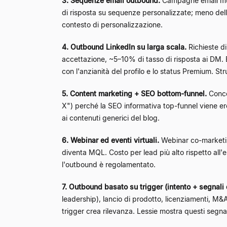
3. Sequenze email outbound.
Campagne email mult
di risposta su sequenze personalizzate; meno dell'1
contesto di personalizzazione.
4. Outbound LinkedIn su larga scala.
Richieste d
accettazione, ~5–10% di tasso di risposta ai DM. By
con l'anzianità del profilo e lo status Premium. S
5. Content marketing + SEO bottom-funnel.
Conce
X") perché la SEO informativa top-funnel viene ero
ai contenuti generici del blog.
6. Webinar ed eventi virtuali.
Webinar co-marketin
diventa MQL. Costo per lead più alto rispetto all'e
l'outbound è regolamentato.
7. Outbound basato su trigger (intento + segnali 
leadership), lancio di prodotto, licenziamenti, M&
trigger crea rilevanza. Lessie mostra questi segna