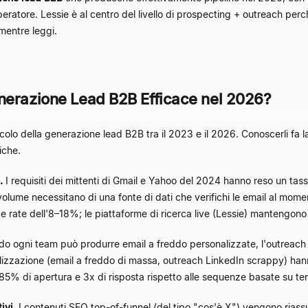
eratore. Lessie è al centro del livello di prospecting + outreach perché
entre leggi.
nerazione Lead B2B Efficace nel 2026?
lcolo della generazione lead B2B tra il 2023 e il 2026. Conoscerli fa 
iche.
.
I requisiti dei mittenti di Gmail e Yahoo del 2024 hanno reso un tasso
ume necessitano di una fonte di dati che verifichi le email al moment
ce rate dell'8–18%; le piattaforme di ricerca live (Lessie) mantengo
o ogni team può produrre email a freddo personalizzate, l'outreach
zzazione (email a freddo di massa, outreach LinkedIn scrappy) hanno v
e l'85% di apertura e 3x di risposta rispetto alle sequenze basate su te
ivi.
I contenuti SEO top-of-funnel (del tipo "cos'è X") vengono riass