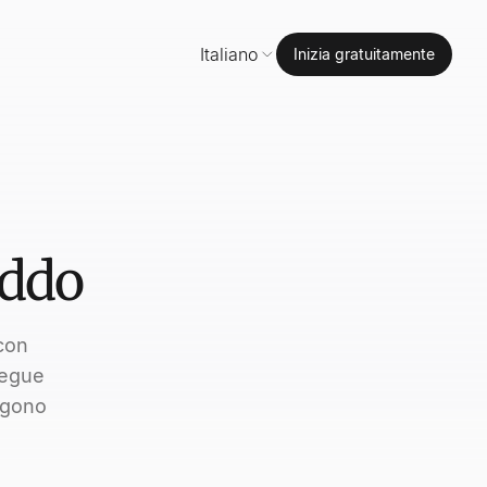
Italiano
Inizia gratuitamente
eddo
con
egue
ngono