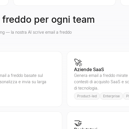
a freddo per ogni team
ting — la nostra AI scrive email a freddo
🚀
Aziende SaaS
ail a freddo basate sul
Genera email a freddo mirate 
sonalizza e invia su larga
contesti di acquisto SaaS e sc
di tecnologia.
Product-led
Enterprise
P
🤝