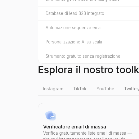
Database di lead B2B integrato
Automazione sequenze email
Personalizzazione AI su scala
Strumento gratuito senza registrazione
Esplora il nostro tool
Instagram
TikTok
YouTube
Twitter
Verifica follower falsi Instagram
Verifica follower falsi TikTok
Conteggio follower YouTube
Visualizzatore Profili X
Qualificatore di lead LinkedIn
Verificatore email di massa
Rilevi i falsi follower Instagram istantaneamente. 
Rileva i falsi follower di TikTok istantaneamente. 
Verifichi il conteggio degli iscritti in tempo reale
Visualizza in modo anonimo i profili pubblici di X
Incolla un post di LinkedIn — scopri se l'autore 
Verifica gratuitamente liste email di massa —
Esplora
Esplora
Esplora
Esplora
Esplora
→
→
→
→
→