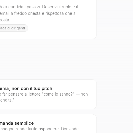
o a candidati passivi. Descrivi il ruolo e il
email a freddo onesta e rispettosa che si
posta.
rca di dirigenti
lema, non con il tuo pitch
e far pensare al lettore "come lo sanno?" — non
vendita."
manda semplice
mpegno rende facile rispondere. Domande