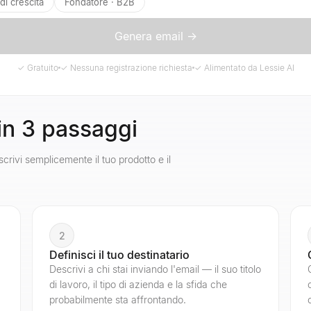
i crescita
Fondatore · B2B
Genera email →
✓
Gratuito
✓
Nessuna registrazione richiesta
✓
Alimentato da Lessie AI
 in 3 passaggi
ivi semplicemente il tuo prodotto e il
2
Definisci il tuo destinatario
Descrivi a chi stai inviando l'email — il suo titolo
di lavoro, il tipo di azienda e la sfida che
probabilmente sta affrontando.