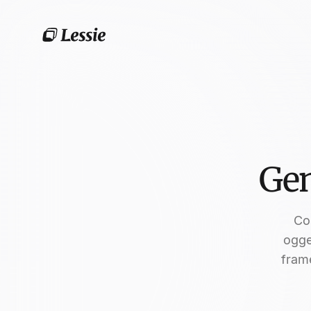
Gen
Co
ogge
fram