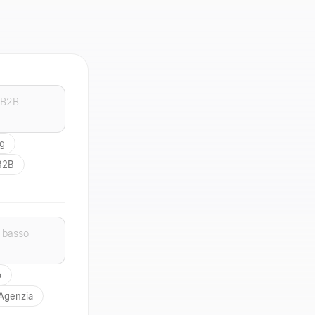
ng
 B2B
p
 Agenzia