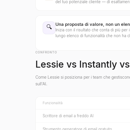
del tuo potenziale cliente — dì esattament
Una proposta di valore, non un elen
🔍
Inizia con il risultato che conta di più per
lungo elenco di funzionalità che non ha c
CONFRONTO
Lessie vs Instantly vs
Come Lessie si posiziona per i team che gestiscono
sull'AI.
Funzionalità
Scrittore di email a freddo AI
Strumento generatore di email gratuito