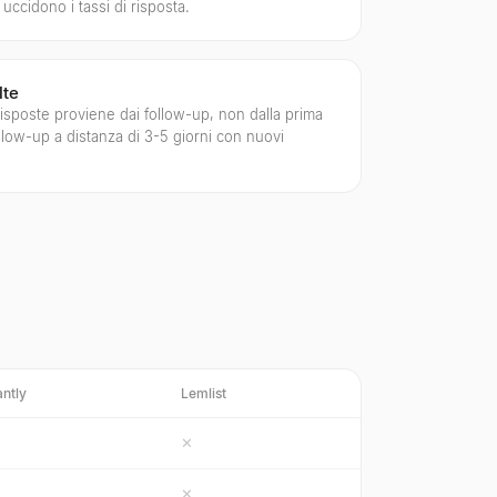
 uccidono i tassi di risposta.
lte
risposte proviene dai follow-up, non dalla prima
ollow-up a distanza di 3-5 giorni con nuovi
antly
Lemlist
✕
✕