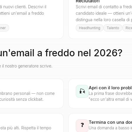
Reclutatori
 nuovi clienti. Descrivi il
Scrivi email di contatto a fredd
ottieni un'email a freddo
candidato ideale — ottieni un'
distingua nella loro casella di 
iner
Headhunting
Talento
Rice
un'email a freddo nel 2026?
 il nostro generatore scrive.
Apri con il loro prob
🎣
sembrano personali — non come
La prima frase dovrebb
uriosità senza clickbait.
"ecco un'altra email di 
Termina con una do
❓
ta più alti. Rispetta il tempo
Una domanda a basso i