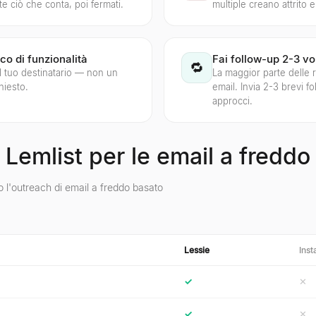
e ciò che conta, poi fermati.
multiple creano attrito e
co di funzionalità
Fai follow-up 2-3 vo
🔁
 il tuo destinatario — non un
La maggior parte delle 
hiesto.
email. Invia 2-3 brevi f
approcci.
 Lemlist per le email a freddo
 l'outreach di email a freddo basato
Lessie
Inst
✓
✕
✓
✕