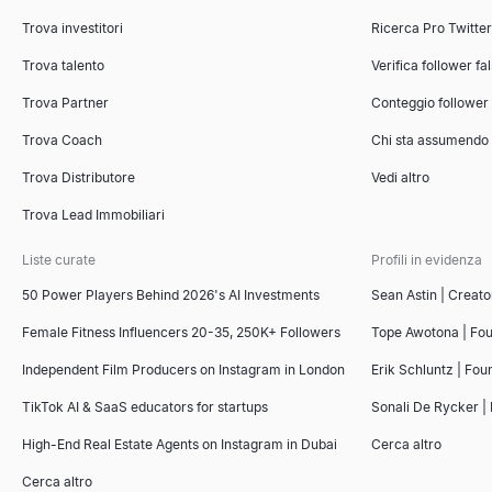
Trova investitori
Ricerca Pro Twitte
Trova talento
Verifica follower fa
Trova Partner
Conteggio follower
Trova Coach
Chi sta assumendo
Trova Distributore
Vedi altro
Trova Lead Immobiliari
Liste curate
Profili in evidenza
50 Power Players Behind 2026's AI Investments
Sean Astin | Creato
Female Fitness Influencers 20-35, 250K+ Followers
Tope Awotona | Fo
Independent Film Producers on Instagram in London
Erik Schluntz | Fou
TikTok AI & SaaS educators for startups
Sonali De Rycker | 
High-End Real Estate Agents on Instagram in Dubai
Cerca altro
Cerca altro