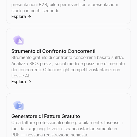
presentazioni B2B, pitch per investitori e presentazioni
Generatore di risposte AI
Generatore di stringhe di ricerca booleana
startup in pochi secondi.
Incolla la risposta di un potenziale cliente — ottieni 3 risposte pr
Generatore gratuito di stringhe di ricerca booleana per recruiter
Esplora
→
Esplora
Esplora
→
→
Gestore di obiezioni di vendita
Modelli di email per il recruiting
Strumento di Confronto Concorrenti
Incolla qualsiasi obiezione — ottieni il tipo, un framework di rispo
Modelli gratuiti di email per il recruiting e generatore — crea u
Strumento gratuito di confronto concorrenti basato sull'IA.
Esplora
Esplora
→
→
Analizza SEO, prezzi, social media e posizione di mercato
dei concorrenti. Ottieni insight competitivi istantanei con
Lessie AI.
Esplora
→
Generatore di Email di Follow-Up
Descrivi il tuo ultimo contatto — ottieni una sequenza di follow-u
Esplora
→
Generatore di Fatture Gratuito
Crea fatture professionali online gratuitamente. Inserisci i
tuoi dati, aggiungi le voci e scarica istantaneamente in
PDF — nessuna registrazione richiesta.
Strumento gratuito per chiamate a freddo