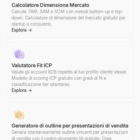
Calcolatore Dimensione Mercato
Calcola TAM, SAM e SOM con metodi bottom-up e top-
Tester per oggetti email
Snapshot di Intelligence Aziendale
Screening CV con AI
down. Calcolatore di dimensione del mercato gratuito per
Testa gratuitamente la riga dell''oggetto della tua email. Ottieni p
Genera snapshot di intelligence aziendale B2B istantanei — ricavi
Carica un curriculum e incolla una descrizione del lavoro per ott
startup e consulenti.
Esplora
Esplora
Esplora
→
→
→
Esplora
→
Verificatore di spam email
Ricerca Aziende Simili
Modello di scheda di valutazione del colloquio
Valutatore Fit ICP
Verificatore di spam email gratuito. Valuta oggetto + corpo per tri
Trova istantaneamente aziende simili ai tuoi migliori clienti. Rice
Copia un modello gratuito di scheda di valutazione del colloqui
Esplora
Esplora
Esplora
→
→
→
Valuta gli account B2B rispetto al tuo profilo cliente ideale.
Modello di scoring ICP gratuito con gradi di fit e
classificazione tier istantanei.
Esplora
→
Generatore di script di vendita
Modelli di InMail per LinkedIn
Genera script di vendita B2B in pochi secondi. Aperture di chiamate
Copia 7 modelli LinkedIn InMail comprovati per il reclutamento, l
Esplora
Esplora
→
→
Generatore di outline per presentazioni di vendita
Genera istantaneamente outline vincenti per presentazioni
di vendita con il nostro strumento IA gratuito. Crea