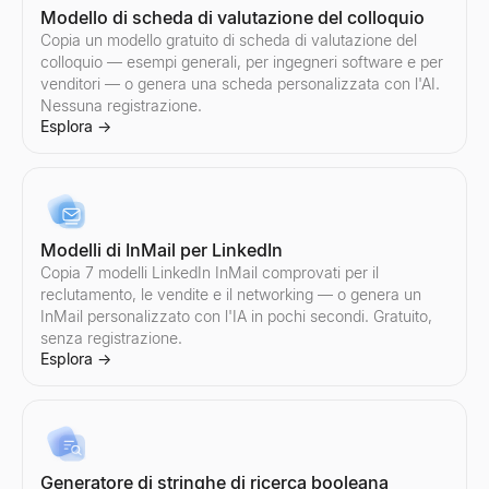
Modello di scheda di valutazione del colloquio
Copia un modello gratuito di scheda di valutazione del
colloquio — esempi generali, per ingegneri software e per
venditori — o genera una scheda personalizzata con l'AI.
Strumento gratuito per chiamate a freddo
Nessuna registrazione.
Genera script personalizzati per chiamate a freddo per vendite B
Esplora
→
Esplora
→
Modelli di InMail per LinkedIn
Copia 7 modelli LinkedIn InMail comprovati per il
reclutamento, le vendite e il networking — o genera un
InMail personalizzato con l'IA in pochi secondi. Gratuito,
senza registrazione.
Esplora
→
Generatore di stringhe di ricerca booleana