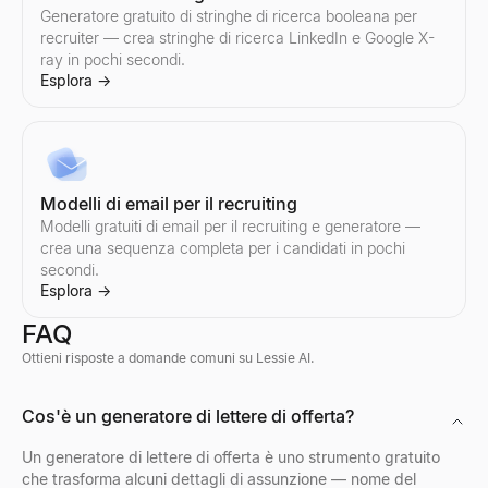
Generatore gratuito di stringhe di ricerca booleana per
recruiter — crea stringhe di ricerca LinkedIn e Google X-
ray in pochi secondi.
Esplora
→
Modelli di email per il recruiting
Modelli gratuiti di email per il recruiting e generatore —
crea una sequenza completa per i candidati in pochi
secondi.
Esplora
→
FAQ
Ottieni risposte a domande comuni su Lessie AI.
Visualizzatore Profili Discord
Cos'è un generatore di lettere di offerta?
Anteprima di avatar, banner, nomi utente e badge Discord da qual
Esplora
→
Un generatore di lettere di offerta è uno strumento gratuito
che trasforma alcuni dettagli di assunzione — nome del