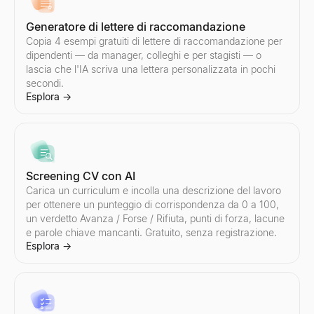
Esplora
→
Generatore di lettere di raccomandazione
Copia 4 esempi gratuiti di lettere di raccomandazione per
dipendenti — da manager, colleghi e per stagisti — o
lascia che l'IA scriva una lettera personalizzata in pochi
Generatore di risposte AI
secondi.
Incolla la risposta di un potenziale cliente — ottieni 3 risposte pr
Esplora
→
Esplora
→
Gestore di obiezioni di vendita
Screening CV con AI
Incolla qualsiasi obiezione — ottieni il tipo, un framework di rispo
Carica un curriculum e incolla una descrizione del lavoro
Esplora
→
per ottenere un punteggio di corrispondenza da 0 a 100,
un verdetto Avanza / Forse / Rifiuta, punti di forza, lacune
e parole chiave mancanti. Gratuito, senza registrazione.
Esplora
→
Generatore di Email di Follow-Up
Descrivi il tuo ultimo contatto — ottieni una sequenza di follow-u
Esplora
→