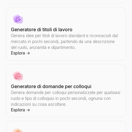
Automatizzi l'outreach via email personalizzato con l'IA. Lo stru
Trova piccole imprese vicino a te — aperte ora, che assumono, in v
Esplora
Esplora
→
→
Generatore di titoli di lavoro
Genera idee per titoli di lavoro standard e riconosciuti dal
Tester per oggetti email
Snapshot di Intelligence Aziendale
mercato in pochi secondi, partendo da una descrizione
Testa gratuitamente la riga dell''oggetto della tua email. Ottieni p
Genera snapshot di intelligence aziendale B2B istantanei — ricavi
del ruolo, anzianità e dipartimento.
Esplora
Esplora
→
→
Esplora
→
Verificatore di spam email
Ricerca Aziende Simili
Generatore di domande per colloqui
Verificatore di spam email gratuito. Valuta oggetto + corpo per tri
Trova istantaneamente aziende simili ai tuoi migliori clienti. Rice
Esplora
Esplora
→
→
Genera domande per colloqui personalizzate per qualsiasi
ruolo e tipo di colloquio in pochi secondi, ognuna con
indicazioni su cosa ascoltare.
Esplora
→
Generatore di script di vendita
Genera script di vendita B2B in pochi secondi. Aperture di chiamate