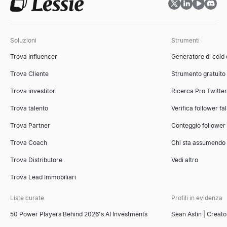
Valutatore Fit ICP
Valuta gli account B2B rispetto al tuo profilo cliente ideale. Modell
Esplora
→
Soluzioni
Strumenti
Trova Influencer
Generatore di cold
Trova Cliente
Strumento gratuito
Generatore di outline per presentazioni di vendita
Genera istantaneamente outline vincenti per presentazioni di vend
Trova investitori
Ricerca Pro Twitte
Esplora
→
Trova talento
Verifica follower fa
Trova Partner
Conteggio follower
Trova Coach
Chi sta assumendo
Strumento di Confronto Concorrenti
Strumento gratuito di confronto concorrenti basato sull'IA. Analiz
Trova Distributore
Vedi altro
Esplora
→
Trova Lead Immobiliari
Liste curate
Profili in evidenza
50 Power Players Behind 2026's AI Investments
Sean Astin | Creato
Generatore di Fatture Gratuito