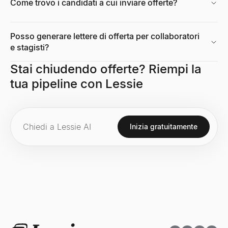
Come trovo i candidati a cui inviare offerte?
Calcolatore del Tasso di Crescita
Calcolatore gratuito del tasso di crescita. Calcola il tasso di cresc
Posso generare lettere di offerta per collaboratori
Esplora
→
e stagisti?
Stai chiudendo offerte? Riempi la
tua pipeline con Lessie
Analizzatore Stack Tecnologico
Scopri le tecnologie di qualsiasi sito web — CMS, framework, anal
Esplora
→
Inizia gratuitamente
Calcolatore Dimensione Mercato
Calcola TAM, SAM e SOM con metodi bottom-up e top-down. Calco
Esplora
→