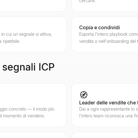
cercare.
Copia e condividi
n cui un segnale si attiva,
Esporta l'intero playbook come
 ripetibile.
vendita o nell'onboarding del 
i segnali ICP
🧭
Leader delle vendite che
ggio concreto — il modo più
Dai a ogni rappresentante lo st
 il momento di vendere.
l'intero team riconosca una fi