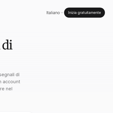
Italiano
Inizia gratuitamente
 di
segnali di
un account
re nel