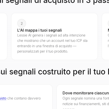
di segnali di acquisto in 3 pas
2
L'AI mappa i tuoi segnali
Lessie AI genera i segnali ad alta intenzione
che mostrano che un account nel tuo ICP sta
entrando in una finestra di acquisto —
personalizzati per il tuo prodotto.
sui segnali costruito per il tuo
Dove monitorare ciascu
uisto
che contano davvero
Ogni segnale nomina una font
notizie sui finanziamenti, sit