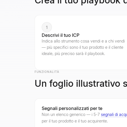
Crea il tuo playbook 
1
Descrivi il tuo ICP
Indica allo strumento cosa vendi e a chi vendi
— più specifici sono il tuo prodotto e il cliente
ideale, più preciso sarà il playbook.
FUNZIONALITÀ
Un foglio illustrativo 
Segnali personalizzati per te
Non un elenco generico — i 5-7
segnali di acq
per il tuo prodotto e il tuo acquirente.