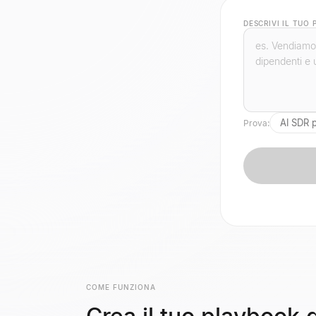
DESCRIVI IL TUO
AI SDR 
Prova:
COME FUNZIONA