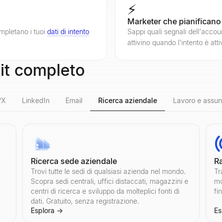
⚡
Marketer che pianificano
ompletano i tuoi
dati di intento
Sappi quali segnali dell'acco
attivino quando l'intento è att
kit completo
/X
LinkedIn
Email
Ricerca aziendale
Lavoro e assun
Ricerca sede aziendale
Ra
Il nostro strumento gratuito analizza il tasso di coinvolgimento, la quali
Il nostro strumento gratuito analizza il tasso di coinvolgimento, la quali
 e le statistiche di qualsiasi canale YouTube. Consulti iscritti, visualizza
 (Twitter) — nessun login richiesto. Sfoglia bio, numero di follower e att
è un acquirente e ottieni una risposta personalizzata.
muovi istantaneamente email non valide, temporanee e spam-trap. Riduci 
Trovi tutte le sedi di qualsiasi azienda nel mondo.
Tr
Scopra sedi centrali, uffici distaccati, magazzini e
mo
centri di ricerca e sviluppo da molteplici fonti di
fi
dati. Gratuito, senza registrazione.
Esplora
→
Es