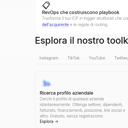
📋
RevOps che costruiscono playbook
Trasforma il tuo ICP in trigger strutturati che c
dell'acquirente
e le regole di routing.
Esplora il nostro tool
Instagram
TikTok
YouTube
Twitter
Verifica follower falsi Instagram
Verifica follower falsi TikTok
Conteggio follower YouTube
Visualizzatore Profili X
Qualificatore di lead LinkedIn
Verificatore email di massa
Ricerca profilo aziendale
Rilevi i falsi follower Instagram istantaneamente. 
Rileva i falsi follower di TikTok istantaneamente. 
Verifichi il conteggio degli iscritti in tempo reale
Visualizza in modo anonimo i profili pubblici di X
Incolla un post di LinkedIn — scopri se l'autore 
Verifica gratuitamente liste email di massa — ri
Cerchi il profilo di qualsiasi azienda
Esplora
Esplora
Esplora
Esplora
Esplora
Esplora
→
→
→
→
→
→
istantaneamente. Ottenga settore, dipendenti,
fatturato, finanziamenti, posizione, link social e
altro. Gratuito, senza registrazione.
Esplora
→