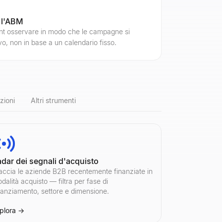
 l'ABM
unt osservare in modo che le campagne si
ivo, non in base a un calendario fisso.
zioni
Altri strumenti
dar dei segnali d'acquisto
tà dei follower e il punteggio di credibilità per identificare gli account 
tà dei follower e il punteggio di credibilità per identificare gli account 
zioni totali, video, tasso di coinvolgimento e altro. Gratuito, senza regist
ività recenti di qualsiasi account pubblico.
i tassi di rimbalzo e aumenta la deliverability. Nessuna registrazione 
accia le aziende B2B recentemente finanziate in
dalità acquisto — filtra per fase di
nanziamento, settore e dimensione.
plora
→