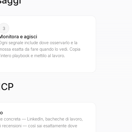
saggi
3
Monitora e agisci
Ogni segnale include dove osservarlo e la
mossa esatta da fare quando lo vedi. Copia
l'intero playbook e mettilo al lavoro.
 ICP
no
e concreta — LinkedIn, bacheche di lavoro,
i di recensioni — così sai esattamente dove