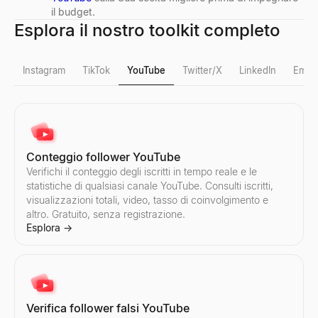
il budget.
Esplora il nostro toolkit completo
Instagram
TikTok
YouTube
Twitter/X
LinkedIn
Email
Verifica follower falsi Instagram
Verifica follower falsi TikTok
Conteggio follower YouTube
Rilevi i falsi follower Instagram istantaneamente. Il nostro strumen
Rileva i falsi follower di TikTok istantaneamente. Il nostro strumen
Verifichi il conteggio degli iscritti in tempo reale e le
Esplora
Esplora
→
→
statistiche di qualsiasi canale YouTube. Consulti iscritti,
visualizzazioni totali, video, tasso di coinvolgimento e
altro. Gratuito, senza registrazione.
Esplora
→
Conteggio follower Instagram
Conteggio follower TikTok
Verifichi il conteggio dei follower in tempo reale e le statistiche 
Verifichi il conteggio dei follower in tempo reale e le statistiche d
Esplora
Esplora
→
→
Verifica follower falsi YouTube