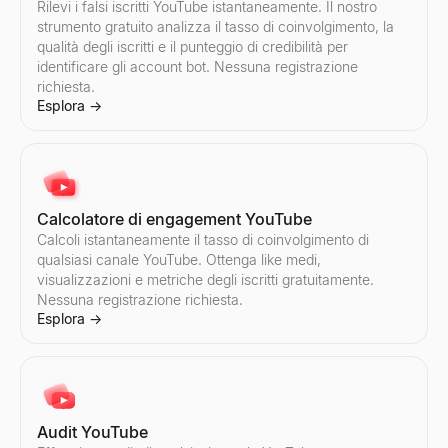
Rilevi i falsi iscritti YouTube istantaneamente. Il nostro
strumento gratuito analizza il tasso di coinvolgimento, la
qualità degli iscritti e il punteggio di credibilità per
Calcolatore di engagement Instagram
Calcolatore di Engagement TikTok
identificare gli account bot. Nessuna registrazione
Calcoli istantaneamente il tasso di coinvolgimento di qualsiasi a
Calcoli istantaneamente il tasso di coinvolgimento di qualsiasi a
richiesta.
Esplora
Esplora
→
→
Esplora
→
Audit Instagram
Audit TikTok
Effettui un audit di qualsiasi account Instagram istantaneamente. O
Effettui un audit di qualsiasi account TikTok istantaneamente. Otte
Calcolatore di engagement YouTube
Esplora
Esplora
→
→
Calcoli istantaneamente il tasso di coinvolgimento di
qualsiasi canale YouTube. Ottenga like medi,
visualizzazioni e metriche degli iscritti gratuitamente.
Nessuna registrazione richiesta.
Esplora
→
Calcolatore prezzi Instagram
Trova creatori TikTok
Stimi il tariffario di un influencer Instagram per pubblicazione sp
Scopra influencer TikTok per paese e nicchia. Filtri i creatori p
Esplora
Esplora
→
→
Audit YouTube