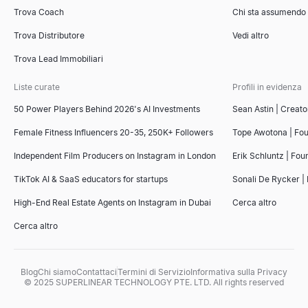
Trova Coach
Chi sta assumendo
Trova Distributore
Vedi altro
Tester per oggetti email
Snapshot di Intelligence Aziendale
Screening CV con AI
Strumento di Confronto Concorrenti
Trova Lead Immobiliari
Testa gratuitamente la riga dell''oggetto della tua email. Ottieni p
Genera snapshot di intelligence aziendale B2B istantanei — ricavi
Carica un curriculum e incolla una descrizione del lavoro per ott
Strumento gratuito di confronto concorrenti basato sull'IA. Analiz
Esplora
Esplora
Esplora
Esplora
→
→
→
→
Liste curate
Profili in evidenza
50 Power Players Behind 2026's AI Investments
Sean Astin | Creato
Female Fitness Influencers 20-35, 250K+ Followers
Tope Awotona | Fo
Verificatore di spam email
Ricerca Aziende Simili
Modello di scheda di valutazione del colloquio
Generatore di Fatture Gratuito
Independent Film Producers on Instagram in London
Erik Schluntz | Fou
Verificatore di spam email gratuito. Valuta oggetto + corpo per tri
Trova istantaneamente aziende simili ai tuoi migliori clienti. Rice
Copia un modello gratuito di scheda di valutazione del colloqui
Crea fatture professionali online gratuitamente. Inserisci i tuoi 
TikTok AI & SaaS educators for startups
Sonali De Rycker | 
Esplora
Esplora
Esplora
Esplora
→
→
→
→
High-End Real Estate Agents on Instagram in Dubai
Cerca altro
Cerca altro
Generatore di script di vendita
Modelli di InMail per LinkedIn
Genera script di vendita B2B in pochi secondi. Aperture di chiamate
Copia 7 modelli LinkedIn InMail comprovati per il reclutamento, l
Blog
Chi siamo
Contattaci
Termini di Servizio
Informativa sulla Privacy
Esplora
Esplora
→
→
© 2025 SUPERLINEAR TECHNOLOGY PTE. LTD. All rights reserved