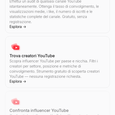
Effettui un audit di qualsiasi canale YouTube
istantaneamente. Ottenga il tasso di coinvolgimento, le
Trova creatori Instagram
Confronta influencer TikTok
visualizzazioni medie, i like, il numero di iscritti e le
Scopra influencer Instagram per paese e nicchia. Filtri i creator
Confronti due influencer TikTok affiancati — tasso di coinvolgimen
statistiche complete del canale. Gratuito, senza
Esplora
Esplora
→
→
registrazione.
Esplora
→
Confronta influencer Instagram
Confronti due influencer Instagram affiancati — tasso di coinvolg
Esplora
→
Trova creatori YouTube
Scopra influencer YouTube per paese e nicchia. Filtri i
creatori per settore, posizione e metriche di
coinvolgimento. Strumento gratuito di scoperta creatori
YouTube — nessuna registrazione richiesta.
Esplora
→
Confronta influencer YouTube