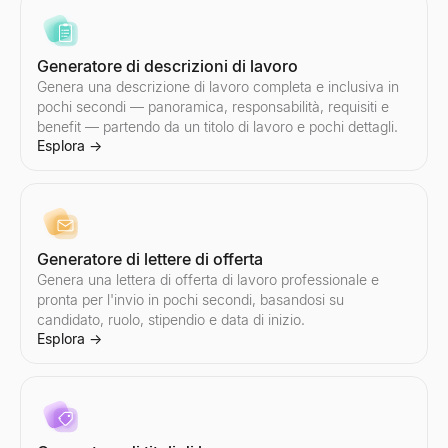
Confronta influencer Instagram
Confronta influencer Twitter/X
Motore di Outreach Email con IA
Verificatore di segnali d'acquisto
Generatore di descrizioni di lavoro
Confronti due influencer Instagram affiancati — tasso di coinvolg
Confronti due influencer Twitter/X affiancati — tasso di coinvolgi
Lessie AI Potenzia le tue campagne email. Crea, invia e traccia e
Inserisci un dominio — ottieni un punteggio in tempo reale dei se
Genera una descrizione di lavoro completa e inclusiva in
Esplora
Esplora
Esplora
Esplora
→
→
→
→
pochi secondi — panoramica, responsabilità, requisiti e
benefit — partendo da un titolo di lavoro e pochi dettagli.
Esplora
→
Elenco Indirizzi Email
Scanner dei segnali di assunzione
Trovi liste di indirizzi email mirate per settore e ruolo. Il databas
Inserisci un'azienda — scopri cosa stanno assumendo, quali te
Esplora
Esplora
→
→
Generatore di lettere di offerta
Genera una lettera di offerta di lavoro professionale e
pronta per l'invio in pochi secondi, basandosi su
candidato, ruolo, stipendio e data di inizio.
Esplora
→
Outreach via email
Piccole Imprese Vicino a Me
Automatizzi l'outreach via email personalizzato con l'IA. Lo stru
Trova piccole imprese vicino a te — aperte ora, che assumono, in v
Esplora
Esplora
→
→