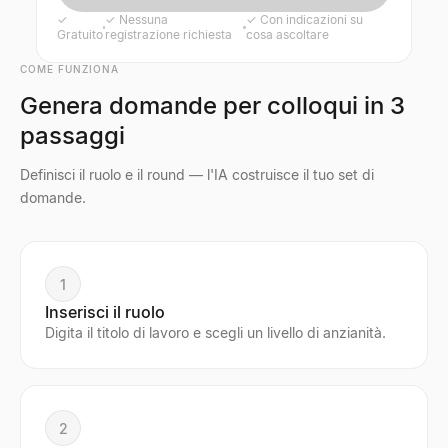
✓
✓
Nessuna
✓
Con indicazioni su
Gratuito
registrazione richiesta
cosa ascoltare
COME FUNZIONA
Genera domande per colloqui in 3
passaggi
Definisci il ruolo e il round — l'IA costruisce il tuo set di
domande.
1
Inserisci il ruolo
Digita il titolo di lavoro e scegli un livello di anzianità.
2