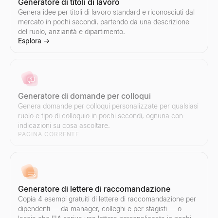
Generatore di titoli di lavoro
Genera idee per titoli di lavoro standard e riconosciuti dal
Tester per oggetti email
Snapshot di Intelligence Aziendale
mercato in pochi secondi, partendo da una descrizione
Testa gratuitamente la riga dell''oggetto della tua email. Ottieni p
Genera snapshot di intelligence aziendale B2B istantanei — ricavi
del ruolo, anzianità e dipartimento.
Esplora
Esplora
→
→
Esplora
→
Verificatore di spam email
Ricerca Aziende Simili
Verificatore di spam email gratuito. Valuta oggetto + corpo per tri
Trova istantaneamente aziende simili ai tuoi migliori clienti. Rice
Generatore di domande per colloqui
Esplora
Esplora
→
→
Genera domande per colloqui personalizzate per qualsiasi
ruolo e tipo di colloquio in pochi secondi, ognuna con
indicazioni su cosa ascoltare.
PAGINA CORRENTE
Generatore di script di vendita
Genera script di vendita B2B in pochi secondi. Aperture di chiamate
Esplora
→
Generatore di lettere di raccomandazione
Copia 4 esempi gratuiti di lettere di raccomandazione per
dipendenti — da manager, colleghi e per stagisti — o