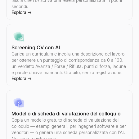
lascia che l'IA scriva una lettera personalizzata in pochi
Generatore di risposte AI
secondi.
Incolla la risposta di un potenziale cliente — ottieni 3 risposte pr
Esplora
→
Esplora
→
Gestore di obiezioni di vendita
Screening CV con AI
Incolla qualsiasi obiezione — ottieni il tipo, un framework di rispo
Carica un curriculum e incolla una descrizione del lavoro
Esplora
→
per ottenere un punteggio di corrispondenza da 0 a 100,
un verdetto Avanza / Forse / Rifiuta, punti di forza, lacune
e parole chiave mancanti. Gratuito, senza registrazione.
Esplora
→
Generatore di Email di Follow-Up
Descrivi il tuo ultimo contatto — ottieni una sequenza di follow-u
Esplora
→
Modello di scheda di valutazione del colloquio
Copia un modello gratuito di scheda di valutazione del
colloquio — esempi generali, per ingegneri software e per
venditori — o genera una scheda personalizzata con l'AI.
Strumento gratuito per chiamate a freddo
Nessuna registrazione.