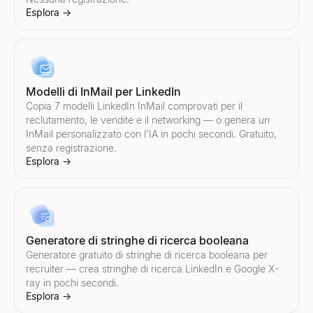
Genera script personalizzati per chiamate a freddo per vendite B
Esplora
→
Esplora
→
Modelli di InMail per LinkedIn
Copia 7 modelli LinkedIn InMail comprovati per il
reclutamento, le vendite e il networking — o genera un
InMail personalizzato con l'IA in pochi secondi. Gratuito,
senza registrazione.
Esplora
→
Generatore di stringhe di ricerca booleana
Generatore gratuito di stringhe di ricerca booleana per
recruiter — crea stringhe di ricerca LinkedIn e Google X-
ray in pochi secondi.
Esplora
→