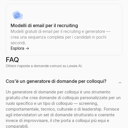
Modelli di email per il recruiting
Modelli gratuiti di email per il recruiting e generatore —
crea una sequenza completa per i candidati in pochi
secondi.
Esplora
→
FAQ
Ottieni risposte a domande comuni su Lessie AI.
Visualizzatore Profili Discord
Cos'è un generatore di domande per colloqui?
Anteprima di avatar, banner, nomi utente e badge Discord da qual
Esplora
→
Un generatore di domande per colloqui è uno strumento
gratuito che crea domande di colloquio personalizzate per un
ruolo specifico e un tipo di colloquio — screening,
comportamentale, tecnico, culturale o di leadership. Fornisce
agli intervistatori un set di domande strutturato e coerente
Visualizzatore Profili Facebook
invece di improvvisare, il che porta a colloqui più equi e
Inserisci un nome, un nome utente o un URL di profilo Facebook pe
comparabili.