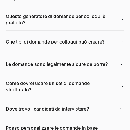
Esplora
→
Questo generatore di domande per colloqui è
gratuito?
Generatore di ritratti IA gratuito
Generi foto professionali con IA gratuitamente. Nessuna registrazio
Che tipi di domande per colloqui può creare?
Esplora
→
Le domande sono legalmente sicure da porre?
Calcolatore CPM
Calcoli il CPM (costo per mille), la spesa pubblicitaria totale o 
Esplora
→
Come dovrei usare un set di domande
strutturato?
Dove trovo i candidati da intervistare?
Calcolatore del Tasso di Crescita
Calcolatore gratuito del tasso di crescita. Calcola il tasso di cresc
Esplora
→
Posso personalizzare le domande in base