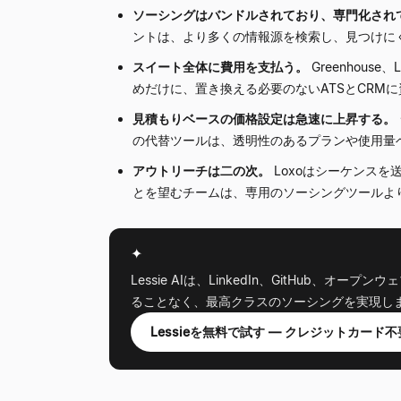
ソーシングはバンドルされており、専門化され
ントは、より多くの情報源を検索し、見つけに
スイート全体に費用を支払う。
Greenhou
めだけに、置き換える必要のないATSとCRM
見積もりベースの価格設定は急速に上昇する。
の代替ツールは、透明性のあるプランや使用量
アウトリーチは二の次。
Loxoはシーケンス
とを望むチームは、専用のソーシングツールよ
✦
Lessie AIは、LinkedIn、GitHu
ることなく、最高クラスのソーシングを実現し
Lessieを無料で試す — クレジットカード不