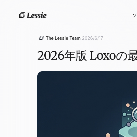
ソ
The Lessie Team
2026/6/17
2026年版 Lox