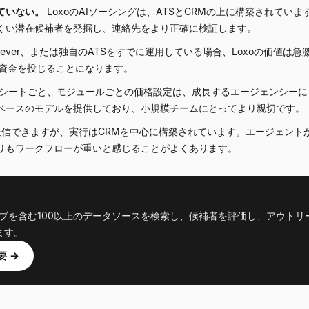
ていない。
LoxoのAIソーシングは、ATSとCRMの上に構築されてい
くい潜在候補者を発掘し、連絡先をより正確に検証します。
se、Lever、または独自のATSをすでに運用している場合、Loxoの価値
に資金を投じることになります。
シートごと、モジュールごとの価格設定は、成長するエージェンシーに
ベースのモデルを提供しており、小規模チームにとってより親切です。
を送信できますが、実行はCRMを中心に構築されています。エージェン
りもワークフローが重いと感じることがよくあります。
b、オープンウェブを含む100以上のデータソースを検索し、候補者を評価し、ア
ます。
要 →