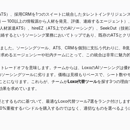
ATS）、採用CRMを1つのスイートに統合したタレントインテリジェン
に最適 — 100以上の情報源から人材を発見、評価、連絡するエージェント）、R
ズ向け人材派遣ATS）、hireEZ（ATS上でのAIソーシング）、SeekOu
発見し連絡するというソーシング業務においてトップであり、既存のATSと
きました。ソーシングツール、ATS、CRMを個別に支払う代わりに、8億
を求めるエージェンシーや社内チームにとって、この統合は非常に魅力
トレードオフを意味します。チームからは、LoxoのAIソーシングは
のソーシングツールに劣ります。価格は見積もりベースで、シート数やモ
うことになります。これらが、チームが
Loxo代替ツール
を探す3つの理由
効果を求めています。
とするものに基づいて、最適なLoxo代替ツール7選をランク付けします。
70%重複するバンドルを購入するのではなく、適切なものを選べるよう