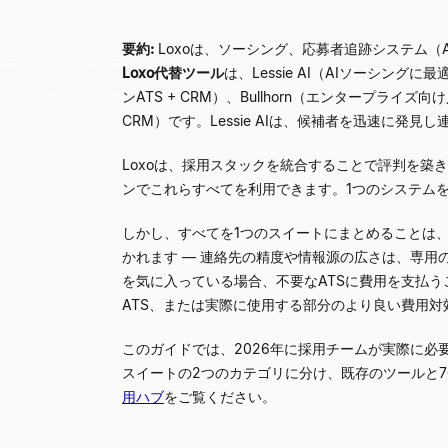
要約:
Loxoは、ソーシング、応募者追跡システム（
Loxo代替ツール
は、Lessie AI（AIソーシング
ンATS + CRM）、Bullhorn（エンタープライ
CRM）です。Lessie AIは、候補者を迅速に
Loxoは、採用スタックを統合することで評判を築
ンでこれらすべてを利用できます。1つのシステム
しかし、すべてを1つのスイートにまとめることは、
かれます — 連絡先の精度や情報源の広さは、専用
を気に入っている場合、不要なATSに費用を支払
ATS、または実際に使用する部分のより良い費用対
このガイドでは、2026年に採用チームが実際に必要
スイートの2つのカテゴリに分け、既存のツールと
用ハブ
をご覧ください。