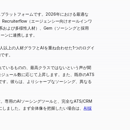
スプラットフォームです。2026年における最適な
ecruiterflow（エージェンシー向けオールインワ
t（技術系および多様性人材）、Gem（ソーシングと採用
クリーンに連携します。
人以上の人材グラフとAIを重ね合わせた1つのログイ
的です。
優れているものの、最高クラスではないという声が聞
ジュール数に応じて上昇します。また、既存のATS
です。彼らは、よりシャープなソーシング、異なる
専用のAIソーシングツールと、完全なATS/CRM
にしました。まず全体像を把握したい場合は、
AI採