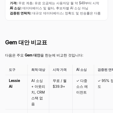
가격
:
무료 계층; 유료 요금제는 사용자당 월 약 $49부터 시작
AI 소싱
:
데이터베이스 및 필터, 후보자별 AI 소싱 아님
검증된 연락처
:
대규모 데이터베이스; 정확도 및 반송률은 다름
Gem 대안 비교표
다음은 주요
Gem 대안
을 한눈에 비교한 것입니다:
도구
최적 대상
시작 가격
AI 소싱
검증된 연
Lessie
AI 소싱
무료 / 월
✓ 다중
✓ 95% 
AI
+ 아웃리
$39.9+
소스 에
도
치, CRM
이전트
스택 없
음