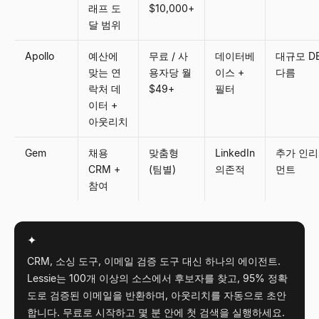
래프 도
$10,000+
달 범위
Apollo
예산에
무료 / 사
데이터베
대규모 DB
맞는 연
용자당 월
이스 +
다름
락처 데
$49+
필터
이터 +
아웃리치
Gem
채용
맞춤형
LinkedIn
추가 인
CRM +
(팀별)
의존적
먼트
참여
✦
CRM, 소싱 도구, 이메일 검증 도구 대신 하나의 에이전트.
Lessie는 100개 이상의 소스에서 후보자를 찾고, 95% 정확
도로 검증된 이메일을 반환하며, 아웃리치를 자동으로 초안
합니다. 무료로 시작하고 몇 분 안에 첫 검색을 실행하세요.