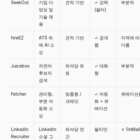
SeekOut
기업 다
견적 기반
✓ 강력
부분적
양성 및
(필터)
기술 채
용
hireEZ
ATS 위
견적 기반
✓ 공개
지역에 
에 AI 소
웹
다름
싱
Juicebox
자연어
좌석당 유
✓ 대화
부분적
후보자
료
형
검색
Fetcher
관리형,
맞춤형 /
✓ 자동
큐레이션
부분 자
크레딧
화 + 큐
동화 소
레이션
싱
LinkedIn
LinkedIn
좌석당 연
필터만
✗ (InMai
Recruiter
소셜 그
간