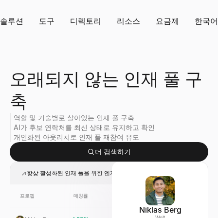
솔루션
도구
디렉토리
리소스
요금제
한국어
오래되지 않는 인재 풀 구
축
역할 및 기술별로 살아있는 인재 풀 구축
AI가 후보 연락처를 최신 상태로 유지하고 확인
개인화된 아웃리치로 인재 풀 재참여 유도
더 검색하기
항상 활성화된 인재 풀을 위한 엔지니어, 디자이너 및 PM
프로필
매칭률
링크
회사
Niklas Berg
Wolt