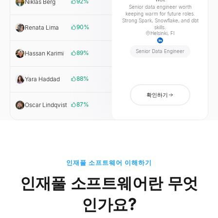
92
%
Niklas Berg
Wolt
Senior data engineer worth
keeping warm for future roles.
Strong Spark, Snowflake, and dbt
90
%
Renata Lima
PagSeguro
skills.
Helsinki, FI
Senior Data Engineer
89
%
Hassan Karimi
Wealthsimple
88
%
Yara Haddad
Tamatem
확인하기
87
%
Oscar Lindqvist
Tink
인재풀 소프트웨어 이해하기
인재풀 소프트웨어란 무엇
인가요?