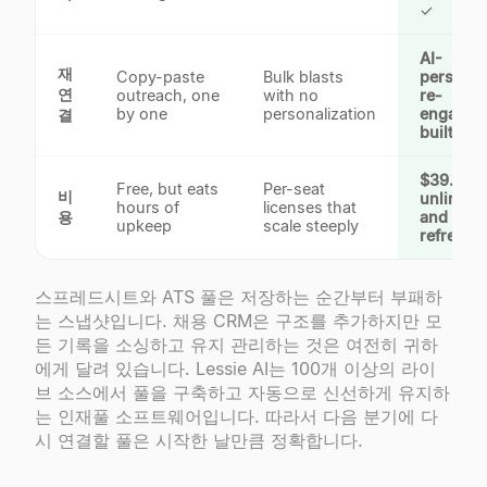
✓
AI-
재
Copy-paste
Bulk blasts
personal
연
outreach, one
with no
re-
by one
personalization
engagem
결
built in
$39.9/m
Free, but eats
Per-seat
비
unlimite
hours of
licenses that
용
and self-
upkeep
scale steeply
refreshi
스프레드시트와 ATS 풀은 저장하는 순간부터 부패하
는 스냅샷입니다. 채용 CRM은 구조를 추가하지만 모
든 기록을 소싱하고 유지 관리하는 것은 여전히 귀하
에게 달려 있습니다. Lessie AI는 100개 이상의 라이
브 소스에서 풀을 구축하고 자동으로 신선하게 유지하
는 인재풀 소프트웨어입니다. 따라서 다음 분기에 다
시 연결할 풀은 시작한 날만큼 정확합니다.