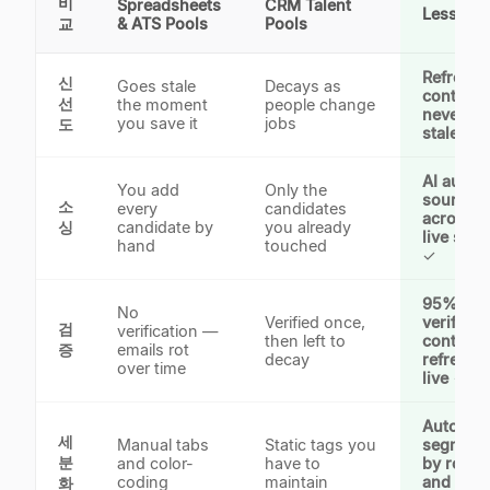
비
Spreadsheets
CRM Talent
Lessie AI
교
& ATS Pools
Pools
Refresh
신
Goes stale
Decays as
continuo
선
the moment
people change
never go
you save it
jobs
도
stale
✓
AI auto-
You add
Only the
sources
소
every
candidates
across 1
싱
candidate by
you already
live sou
hand
touched
✓
95%+
No
Verified once,
verified
검
verification —
then left to
contacts
증
emails rot
decay
refreshe
over time
live
✓
Auto-
세
Manual tabs
Static tags you
segment
분
and color-
have to
by role, s
coding
maintain
and sou
화