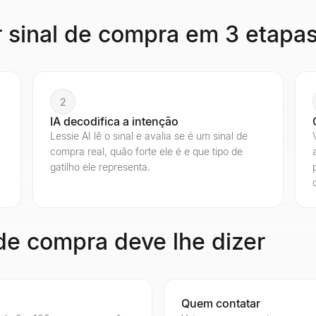
 sinal de compra em 3 etapa
2
IA decodifica a intenção
Lessie AI lê o sinal e avalia se é um sinal de
compra real, quão forte ele é e que tipo de
gatilho ele representa.
de compra deve lhe dizer
Quem contatar