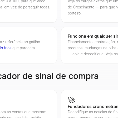
 de 0 a 100, para que você
Veja os cargos exatos que u
al em vez de perseguir todas.
de Crescimento — para que v
porteiro.
Funciona em qualquer si
az referência ao gatilho
Financiamento, contratação,
ls frios
que parecem
produtos, mudanças na pilha 
— cole e decodifique. Veja o
cador de sinal de compra
🚀
Fundadores cronometran
 com as contas que mostram
Decodifique as notícias de f
nto em uma lista restrita
para cronometrar seu alcanc