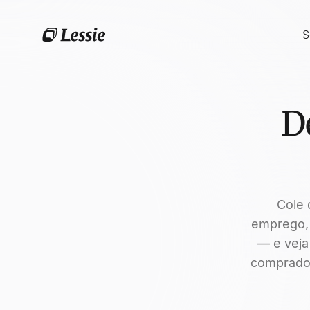
S
D
Cole 
emprego, 
— e veja
comprador