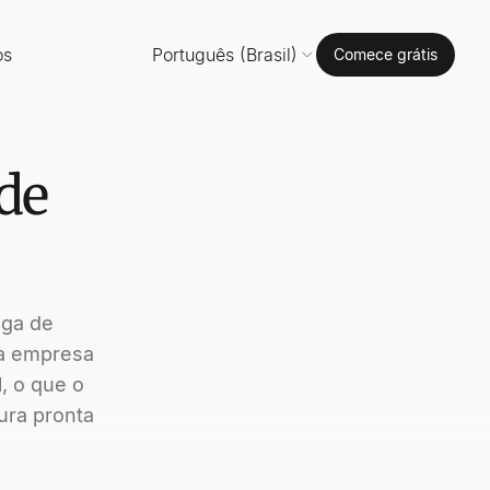
os
Português (Brasil)
Comece grátis
de
aga de
da empresa
, o que o
ura pronta