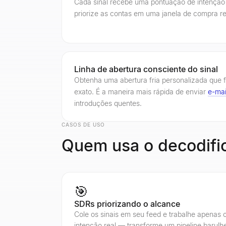
Cada sinal recebe uma pontuação de intenção
priorize as contas em uma janela de compra re
Linha de abertura consciente do sinal
Obtenha uma abertura fria personalizada que f
exato. É a maneira mais rápida de enviar
e-mai
introduções quentes.
CASOS DE USO
Quem usa o decodifi
🎯
SDRs priorizando o alcance
Cole os sinais em seu feed e trabalhe apenas
intenção real — transforme um pipeline barulhe