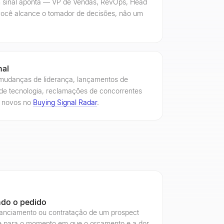
m sinal aponta — VP de Vendas, RevOps, Head
ocê alcance o tomador de decisões, não um
nal
 mudanças de liderança, lançamentos de
de tecnologia, reclamações de concorrentes
s novos no
Buying Signal Radar
.
do o pedido
inanciamento ou contratação de um prospect
e para o momento em que o orçamento e a dor