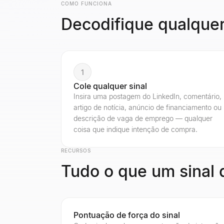
COMO FUNCIONA
Decodifique qualquer
1
Cole qualquer sinal
Insira uma postagem do LinkedIn, comentário,
artigo de notícia, anúncio de financiamento ou
descrição de vaga de emprego — qualquer
coisa que indique intenção de compra.
RECURSOS
Tudo o que um sinal 
Pontuação de força do sinal