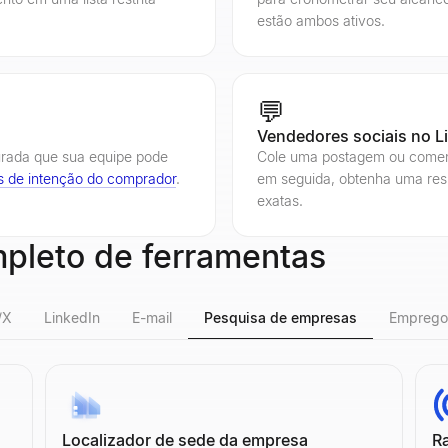
estão ambos ativos.
💬
Vendedores sociais no L
turada que sua equipe pode
Cole uma postagem ou comentá
s de intenção do comprador
.
em seguida, obtenha uma resp
exatas.
mpleto de ferramentas
/X
LinkedIn
E-mail
Pesquisa de empresas
Emprego
tagram
Tok
Localizador de sede da empresa
R