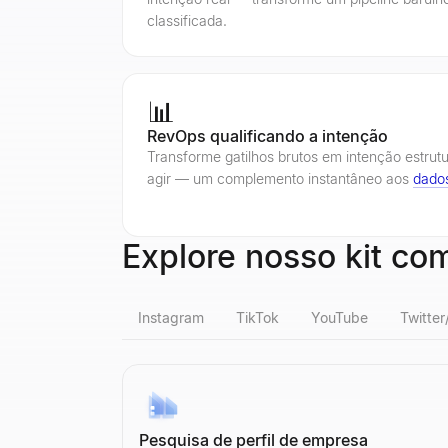
classificada.
📊
RevOps qualificando a intenção
Transforme gatilhos brutos em intenção estru
agir — um complemento instantâneo aos
dado
Explore nosso kit co
Instagram
TikTok
YouTube
Twitter
Verificação de seguidores falsos no Ins
Verificação de seguidores falsos no Tik
Contagem de seguidores do YouTube
Visualizador de Perfis X
Qualificador de Leads do LinkedIn
Verificador de email em massa
Pesquisa de perfil de empresa