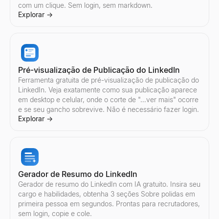
Audite qualquer conta do Instagram instantaneamente. Obtenha t
Audite qualquer conta do TikTok instantaneamente. Obtenha taxa
Audite qualquer canal do YouTube instantaneamente. Obtenha ta
Calcule a taxa de engajamento de qualquer conta do Twitter/X i
com um clique. Sem login, sem markdown.
Explorar
Explorar
Explorar
Explorar
→
→
→
→
Explorar
→
Calculadora de preços do Instagram
Encontrar criadores do TikTok
Encontrar criadores do YouTube
Auditoria do Twitter/X
Pré-visualização de Publicação do LinkedIn
Estime o preço de influenciadores do Instagram por publicação 
Descubra influenciadores do TikTok por país e nicho. Filtre cri
Descubra influenciadores do YouTube por país e nicho. Filtre c
Audite qualquer conta do Twitter/X instantaneamente. Obtenha t
Ferramenta gratuita de pré-visualização de publicação do
Explorar
Explorar
Explorar
Explorar
→
→
→
→
LinkedIn. Veja exatamente como sua publicação aparece
em desktop e celular, onde o corte de "…ver mais" ocorre
e se seu gancho sobrevive. Não é necessário fazer login.
Explorar
→
Encontrar criadores do Instagram
Comparar influenciadores do TikTok
Comparar influenciadores do YouTube
Encontrar criadores do Twitter/X
Descubra influenciadores do Instagram por país e nicho. Filtre
Compare dois influenciadores do TikTok lado a lado — taxa de 
Compare dois influenciadores do YouTube lado a lado — taxa de
Descubra influenciadores do Twitter/X por país e nicho. Filtre 
Explorar
Explorar
Explorar
Explorar
→
→
→
→
Gerador de Resumo do LinkedIn
Gerador de resumo do LinkedIn com IA gratuito. Insira seu
cargo e habilidades, obtenha 3 seções Sobre polidas em
Comparar influenciadores do Instagram
Comparar influenciadores do Twitter/X
primeira pessoa em segundos. Prontas para recrutadores,
Compare dois influenciadores do Instagram lado a lado — taxa 
Compare dois influenciadores do Twitter/X lado a lado — taxa d
sem login, copie e cole.