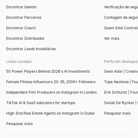
Encontrar talento
Verificação de segu
Testador de linhas de assunto de email
Snapshot de Inteligência Empresarial
Avaliador de Currículos com IA
Ferramenta de Comparação de Concorrentes
Teste sua linha de assunto de email gratuitamente. Obtenha pon
Gere snapshots de inteligência empresarial B2B instantâneos — r
Carregue um currículo e cole uma descrição de vaga para obter
Ferramenta gratuita de comparação de concorrentes com IA. Ana
Encontrar Parceiros
Contagem de segui
Explorar
Explorar
Explorar
Explorar
→
→
→
→
Encontrar Coach
Quem Está Contrat
Encontrar Distribuidor
Ver mais
Encontrar Leads Imobiliários
Verificador de Spam de E-mail
Buscador de Empresas Semelhantes
Modelo de Scorecard de Entrevista
Gerador de Faturas Gratuito
Verificador de spam de e-mail gratuito. Pontue o assunto + corpo
Encontre instantaneamente empresas semelhantes aos seus melh
Copie um modelo gratuito de scorecard de entrevista — exempl
Crie faturas profissionais online gratuitamente. Preencha seu
Listas curadas
Perfis em destaque
Explorar
Explorar
Explorar
Explorar
→
→
→
→
50 Power Players Behind 2026's AI Investments
Sean Astin | Creato
Female Fitness Influencers 20-35, 250K+ Followers
Tope Awotona | Fo
Independent Film Producers on Instagram in London
Erik Schluntz | Fou
Gerador de Script de Vendas
Modelos de InMail do LinkedIn
TikTok AI & SaaS educators for startups
Sonali De Rycker | 
Gere scripts de vendas B2B em segundos. Abridores de chamadas 
Copie 7 modelos comprovados de InMail do LinkedIn para recru
Explorar
Explorar
→
→
High-End Real Estate Agents on Instagram in Dubai
Pesquisar mais
Pesquisar mais