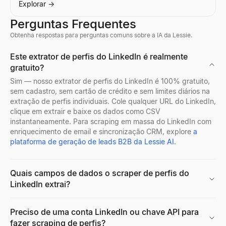
Explorar
Explorar
→
→
Explorar
→
Perguntas Frequentes
Obtenha respostas para perguntas comuns sobre a IA da Lessie.
Verificador de email em massa
Pesquisa de perfil de empresa
Quem Está Contratando Agora
Visualizador de Perfis Discord
Este extrator de perfis do LinkedIn é realmente
Verifique listas de e-mail em massa gratuitamente — remova e-m
Consulte o perfil de qualquer empresa instantaneamente. Obtenha 
Veja quem está contratando agora — um feed ao vivo de vagas d
Pré-visualize avatares, banners, nomes de usuário e emblemas d
gratuito?
Explorar
Explorar
Explorar
Explorar
→
→
→
→
Sim — nosso extrator de perfis do LinkedIn é 100% gratuito,
sem cadastro, sem cartão de crédito e sem limites diários na
extração de perfis individuais. Cole qualquer URL do LinkedIn,
clique em extrair e baixe os dados como CSV
instantaneamente. Para scraping em massa do LinkedIn com
Pesquisa de email reversa
Localizador de sede da empresa
Avaliador de Currículo Gratuito
Visualizador de Perfis Facebook
enriquecimento de email e sincronização CRM, explore
a
Puxe os dados de quem está por trás de qualquer e-mail: nome c
Encontre todas as localizações de escritórios de qualquer empr
Análise de currículo ATS grátis: envie seu currículo e veja na
Insira um nome, nome de usuário ou URL de perfil do Facebook p
plataforma de geração de leads B2B da Lessie AI
.
Explorar
Explorar
Explorar
Explorar
→
→
→
→
Quais campos de dados o scraper de perfis do
LinkedIn extrai?
Gerador de cold email
Radar de Sinais de Compra
Gerador de CV
Gerador de retratos IA grátis
Gere emails B2B personalizados com IA — assunto e corpo em
Acompanhe empresas B2B recentemente financiadas em modo de 
Criador de currículo gratuito com IA. Crie currículos compatív
Gere fotos profissionais com IA gratuitamente. Sem necessidade 
Preciso de uma conta LinkedIn ou chave API para
Explorar
Explorar
Explorar
Explorar
→
→
→
→
fazer scraping de perfis?