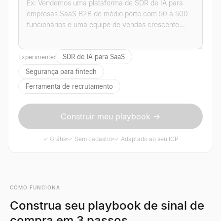
SDR de IA para SaaS
Experimente:
Segurança para fintech
Ferramenta de recrutamento
Construir meu playbook →
✓ Grátis
✓ Sem cadastro
✓ Adaptado ao seu ICP
COMO FUNCIONA
Construa seu playbook de sinal de
compra em 3 passos