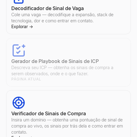
Decodificador de Sinal de Vaga
Cole uma vaga — decodifique a expansão, stack de
tecnologia, dor e como entrar em contato.
Explorar
→
Comparar influenciadores do Instagram
Comparar influenciadores do Twitter/X
Mecanismo de Prospecção por E-mail com IA
Compare dois influenciadores do Instagram lado a lado — taxa 
Compare dois influenciadores do Twitter/X lado a lado — taxa d
Lessie AI Potencialize suas campanhas de e-mail. Crie, envie e
Explorar
Explorar
Explorar
→
→
→
Gerador de Playbook de Sinais de ICP
Descreva seu ICP — obtenha os sinais de compra a
Lista de Endereços de Email
serem observados, onde e o que fazer.
PÁGINA ATUAL
Encontre listas segmentadas de endereços de e-mail por setor e
Explorar
→
Verificador de Sinais de Compra
Outreach por e-mail
Insira um domínio — obtenha uma pontuação de sinal de
Automatize prospecção personalizada por e-mail com IA. A ferr
compra ao vivo, os sinais por trás dela e como entrar em
Explorar
→
contato.