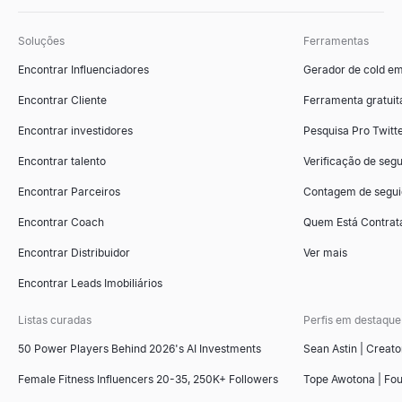
Explorar
Explorar
→
→
Soluções
Ferramentas
Encontrar Influenciadores
Gerador de cold em
Gerador de Perguntas para Entrevista
Avaliador de Fit ICP
Encontrar Cliente
Ferramenta gratuit
Gere perguntas de entrevista personalizadas para qualquer fun
Pontue contas B2B com base no seu perfil de cliente ideal. Mode
Encontrar investidores
Pesquisa Pro Twitt
Explorar
Explorar
→
→
Encontrar talento
Verificação de segu
Encontrar Parceiros
Contagem de segui
Encontrar Coach
Quem Está Contrat
Gerador de Carta de Recomendação
Gerador de esboço de apresentação de vendas
Copie 4 modelos gratuitos de carta de recomendação para funci
Gere esboços de apresentações de vendas vencedoras instantan
Encontrar Distribuidor
Ver mais
Explorar
Explorar
→
→
Encontrar Leads Imobiliários
Listas curadas
Perfis em destaque
50 Power Players Behind 2026's AI Investments
Sean Astin | Creato
Avaliador de Currículos com IA
Ferramenta de Comparação de Concorrentes
Carregue um currículo e cole uma descrição de vaga para obter
Ferramenta gratuita de comparação de concorrentes com IA. Ana
Female Fitness Influencers 20-35, 250K+ Followers
Tope Awotona | Fo
Explorar
Explorar
→
→