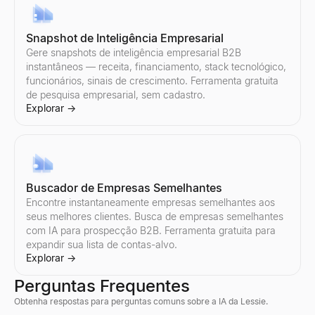
Gerador de Respostas com IA
Snapshot de Inteligência Empresarial
Cole a resposta de um prospecto — obtenha 3 respostas prontas
Gere snapshots de inteligência empresarial B2B
Explorar
→
instantâneos — receita, financiamento, stack tecnológico,
funcionários, sinais de crescimento. Ferramenta gratuita
de pesquisa empresarial, sem cadastro.
Explorar
→
Lidador de Objeções de Vendas
Cole qualquer objeção — obtenha o tipo, uma estrutura de respo
Explorar
→
Buscador de Empresas Semelhantes
Encontre instantaneamente empresas semelhantes aos
seus melhores clientes. Busca de empresas semelhantes
com IA para prospecção B2B. Ferramenta gratuita para
Gerador de E-mail de Acompanhamento
expandir sua lista de contas-alvo.
Descreva seu último contato — obtenha uma sequência de aco
Explorar
→
Explorar
→
Perguntas Frequentes
Obtenha respostas para perguntas comuns sobre a IA da Lessie.