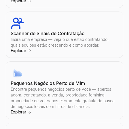
Explorar
→
Testador de linhas de assunto de email
Teste sua linha de assunto de email gratuitamente. Obtenha pon
Explorar
Scanner de Sinais de Contratação
→
Insira uma empresa — veja o que estão contratando,
quais equipes estão crescendo e como abordar.
Explorar
→
Verificador de Spam de E-mail
Verificador de spam de e-mail gratuito. Pontue o assunto + corpo
Explorar
→
Pequenos Negócios Perto de Mim
Encontre pequenos negócios perto de você — abertos
agora, contratando, à venda, propriedade feminina,
propriedade de veteranos. Ferramenta gratuita de busca
Gerador de Script de Vendas
de negócios locais com filtros de distância.
Gere scripts de vendas B2B em segundos. Abridores de chamadas 
Explorar
→
Explorar
→