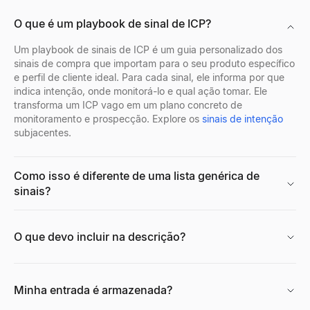
Quem Está Contratando Agora
Visualizador de Perfis Discord
Ferramenta gratuita de chamada fria
O que é um playbook de sinal de ICP?
Veja quem está contratando agora — um feed ao vivo de vagas d
Pré-visualize avatares, banners, nomes de usuário e emblemas d
Gere scripts de chamadas não solicitadas personalizados para 
Explorar
Explorar
→
→
Explorar
→
Um playbook de sinais de ICP é um guia personalizado dos
sinais de compra que importam para o seu produto específico
e perfil de cliente ideal. Para cada sinal, ele informa por que
indica intenção, onde monitorá-lo e qual ação tomar. Ele
transforma um ICP vago em um plano concreto de
Avaliador de Currículo Gratuito
Visualizador de Perfis Facebook
monitoramento e prospecção. Explore os
sinais de intenção
Análise de currículo ATS grátis: envie seu currículo e veja na
Insira um nome, nome de usuário ou URL de perfil do Facebook p
subjacentes.
Explorar
Explorar
→
→
Como isso é diferente de uma lista genérica de
sinais?
Gerador de CV
Gerador de retratos IA grátis
Criador de currículo gratuito com IA. Crie currículos compatív
Gere fotos profissionais com IA gratuitamente. Sem necessidade 
O que devo incluir na descrição?
Explorar
Explorar
→
→
Minha entrada é armazenada?
Gerador de Resumo de Currículo
Calculadora de CPM