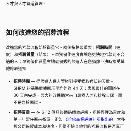
人才與人才管道管理。
如何改進您的招募流程
改進您的招募流程始於衡量它。兩個指標最重要：
招聘時間
（速
度）和
招聘質量
（結果）。單獨優化速度會讓您更快地招募到不合
適的人；單獨優化質量會讓最優秀的候選人在您猶豫不決時接受其
他錄取通知。
招聘時間
—
從候選人進入管道到接受錄取通知的天數。
SHRM 的基準數據顯示平均約為 44 天；表現最佳的團隊在
30 天內完成。最大的改進通常來自尋找人才和排程步驟，而
不是急於面試。
招聘質量
—
在 6-12 個月後通過績效評級、招聘經理滿意度和
第一年留任率來衡量。正如
《哈佛商業評論》所指出的
，大多
數公司追蹤成本和速度，但從不檢查他們的招聘流程是否真正