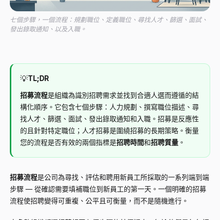
七個步驟，一個流程：規劃職位、定義職位、尋找人才、篩選、面試、
發出錄取通知、以及入職。
💡
TL;DR
招募流程
是組織為識別招聘需求並找到合適人選而遵循的結
構化順序。它包含七個步驟：人力規劃、撰寫職位描述、尋
找人才、篩選、面試、發出錄取通知和入職。招募是反應性
的且針對特定職位；人才招募是圍繞招募的長期策略。衡量
您的流程是否有效的兩個指標是
招聘時間
和
招聘質量
。
招募流程
是公司為尋找、評估和聘用新員工所採取的一系列端到端
步驟
—
從確認需要填補職位到新員工的第一天。一個明確的招募
流程使招聘變得可重複、公平且可衡量，而不是隨機進行。