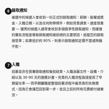
錄取通知
6
被選中的候選人會收到一份正式的錄取通知：薪酬、股權或獎
金、入職日期，以及任何附帶條件，例如背景調查。速度很重
要
—
優秀的候選人通常會收到多個競爭性錄取通知，而緩慢
的審批流程是導致錄取通知被拒絕的主要原因。追蹤您的錄取
接受率；如果低於約 90%，則表示錄取通知定價不當或時機
不對。
入職
7
招募並非在簽署錄取通知後就結束。入職涵蓋文件、設備、介
紹以及 30-90 天的適應計畫。完善的入職流程直接提高了早
期留任率
—
而早期離職是整個招募流程中最昂貴的失敗模
式，因為它會讓您回到第一步，並且之前的所有花費都付諸東
流。