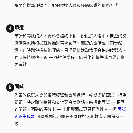
跨平台搜尋並返回匹配的候選人以及經過驗證的聯絡方式。
篩選
4
申請和尋找的人才資料會被縮小到一份候選人名單。典型的篩
選條件包括根據職位描述審查履歷、簡短的電話或非同步篩
選，有時還包括技能評估。目標是快速淘汰不合格的候選人，
同時保持標準一致
—
在這個階段，結構化的標準比直覺判斷
更有效。
面試
5
入圍的候選人會與招聘經理和團隊進行一輪或多輪面試：行為
問題、特定職位練習和文化契合度對話。結構化面試
—
相同
的問題、明確的評分卡
—
比即興面試更具預測性。一個
面試
問題生成器
可以讓面試小組在不同候選人和輪次之間保持一
致。