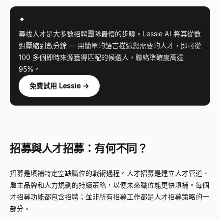
✦
尋找人才是大多數招聘團隊最慢的步驟。Lessie AI 將其從數
週壓縮到數分鐘
—
用簡單的語言描述您需要的人才，即可從
100 多個即時來源獲得匹配的候選人，聯絡準確度高達
95%。
免費試用 Lessie →
招募與人才招募：有何不同？
招募是填補特定空缺職位的戰術過程。人才招募是建立人才管道、
雇主品牌和人力規劃的持續策略，以便未來職位能更快填補。每個
才招募功能都包含招聘；並非所有招募工作都是人才招募策略的一
部分。