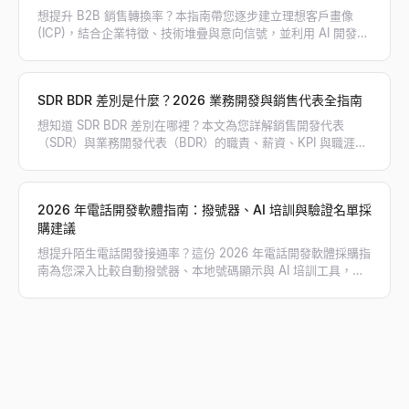
想提升 B2B 銷售轉換率？本指南帶您逐步建立理想客戶畫像
(ICP)，結合企業特徵、技術堆疊與意向信號，並利用 AI 開發工
具精準篩選高意向目標客戶。
SDR BDR 差別是什麼？2026 業務開發與銷售代表全指南
想知道 SDR BDR 差別在哪裡？本文為您詳解銷售開發代表
（SDR）與業務開發代表（BDR）的職責、薪資、KPI 與職涯路
徑，幫助您規劃最適合的業務團隊架構。
2026 年電話開發軟體指南：撥號器、AI 培訓與驗證名單採
購建議
想提升陌生電話開發接通率？這份 2026 年電話開發軟體採購指
南為您深入比較自動撥號器、本地號碼顯示與 AI 培訓工具，並
教您如何搭配 Lessie 獲取驗證過的直撥電話名單，徹底告別撥
打空號，大幅翻倍您的業務對話量！