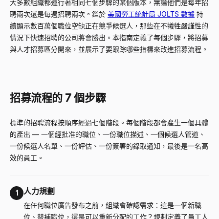
大多數組織都運行著相同七個步驟的某個版本，無論他們是每年招
聘兩次還是每週招聘兩次。鑑於
美國勞工統計局 JOLTS 數據
持
續顯示數百萬個職位空缺正在競爭候選人，那些在不犧牲嚴謹性的
情況下快速招聘的公司將會勝出。本指南定義了每個步驟，將招募
與人才招募區分開來，並展示了要跟踪哪些指標來改進招募流程。
招募流程的 7 個步驟
標準的招聘流程按順序經過七個階段。每個階段都會產生一個具體
的產出
—
一個經批准的職位、一份職位描述、一個候選人管道、
一份候選人名單、一份評估、一份簽署的錄取通知，最後是一名高
效的員工。
人力規劃
1
在任何職位廣告發布之前，組織會確認需求：這是一個新職
位、替補職位，還是可以重新分配的工作？規劃定義了員工人