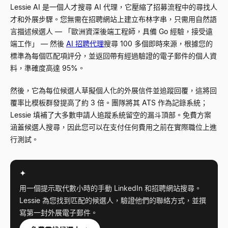
Lessie AI 是一個人才搜尋 AI 代理，它壓縮了招募流程中的尋找人
才和外展步驟。您無需在招聘網站上建立布林字串，只需用自然語
言描述候選人
—
「歐洲資深後端工程師，具備 Go 經驗，接受遠
端工作」
—
然後
AI 招聘代理
搜尋 100 多個即時來源，根據您的
標準為每個匹配項評分，並返回帶有經過驗證的電子郵件的個人資
料，準確度高達 95%。
然後，它為每位候選人草擬個人化的外展信件並追蹤回覆，這將回
覆率比模板群發提高了約 3 倍。團隊將其 ATS 作為記錄系統；
Lessie 填補了大多數申請人追蹤系統留空的漏斗頂部。免費方案
涵蓋候選人搜尋，因此您可以在支付任何費用之前在實際職位上進
行測試。
✦
用一個提示取代數小時的手動 LinkedIn 和招聘網站搜尋。
Lessie 為您找到匹配的候選人，驗證他們的聯絡方式，並撰
寫第一封外展電子郵件。