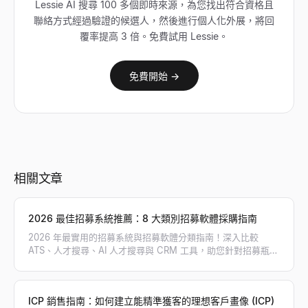
Lessie AI 搜尋 100 多個即時來源，為您找出符合資格且
聯絡方式經過驗證的候選人，然後進行個人化外展，將回
覆率提高 3 倍。免費試用 Lessie。
免費開始 →
相關文章
2026 最佳招募系統推薦：8 大類別招募軟體採購指南
2026 年最實用的招募系統與招募軟體分類指南！深入比較
ATS、人才搜尋、AI 人才搜尋與 CRM 工具，助您針對招募瓶頸
精準採購，打造高效招募工具鏈。
ICP 銷售指南：如何建立能精準獲客的理想客戶畫像 (ICP)