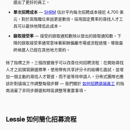
選出了更好的員工。
單次招聘成本
—
SHRM
估計平均每次招聘成本接近 4,700 美
元，對於高階職位來說更是數倍。採用固定費率的尋找人才工
具可以最快地降低此成本。
錄取接受率
—
接受的錄取通知數除以發出的錄取通知數。下
降的錄取接受率通常意味著薪酬偏離市場或流程過慢，導致最
終候選人已經在其他地方簽約。
除了指標之外，三個改變幾乎可以改善任何招聘流程：在開始尋找
人才之前撰寫篩選標準，使用帶有共享評分卡的結構化面試，並增
加一個主動的尋找人才管道，而不是等待申請人。分佈式團隊也應
該針對遠端工作調整每個步驟
—
我們關於
如何招聘遠端員工
的指
南涵蓋了非同步篩選和時區調整等重要事項。
Lessie 如何簡化招募流程