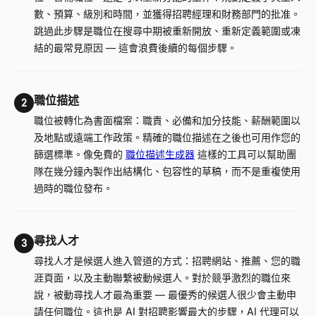
數、預算、級別和時間，並獲得招聘經理和財務部門的批准。
跳過此步驟是職位在搜尋中期被重新開放、重新定義範圍或凍
結的最常見原因
—
這會浪費後續的每個步驟。
職位描述
2
職位被轉化為書面檔案：職責、必備和加分技能、薪酬範圍以
及地點或遠端工作政策。精確的職位描述在之後也可用作您的
篩選標準。像免費的
職位描述生成器
這樣的工具可以幫助團
隊在幾分鐘內製作出結構化、包容性的草稿，而不是重複使用
過時的職位發布。
尋找人才
3
尋找人才是候選人進入管道的方式：招聘網站、推薦、您的職
涯頁面，以及主動聯繫被動候選人。對於競爭激烈的職位來
說，被動尋找人才最為重要
—
最優秀的候選人很少會主動申
請任何職位。這也是 AI 對招聘影響最大的步驟，AI 代理可以