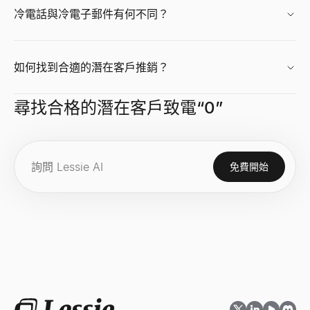
查看
查看
查看
→
→
→
冷電話與冷電子郵件有何不同？
如何找到合適的潛在客戶推銷？
購買訊號解碼器
履歷摘要生成器
CPM 計算器
貼上任何訊號 — 解碼意圖、該聯繫誰以及您的開場白。
在幾秒鐘內生成專業履歷摘要。上傳或貼上您的履歷，立即獲得 3 個
即時計算 CPM（千次展示成本）、廣告總花費或展示量。免費 C
查看
查看
查看
→
→
→
尋找合格的潛在客戶致電“0”
免費開始
職位信號解碼器
職位描述生成器
成長率計算器
貼上職位發布——解碼擴張、技術棧、痛點以及如何聯繫。
只需職位名稱和幾個細節，即可在幾秒鐘內生成完整、包容的職位
免費成長率計算器。從初始值和最終值計算簡單成長率和 CAGR。適
查看
查看
查看
→
→
→
ICP 訊號劇本生成器
錄取通知書生成器
網站技術棧偵測器
描述您的 ICP — 獲取要關注的購買訊號、地點以及如何操作。
根據候選人、職位、薪資和開始日期，在幾秒鐘內生成專業、可發
探索任何網站使用的技術——CMS、框架、分析工具和 1,200+ 種技術
查看
查看
查看
→
→
→