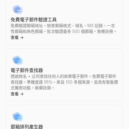
查看
查看
查看
查看
查看
→
→
→
→
→
免費電子郵件驗證工具
免費驗證郵箱地址。檢查郵箱格式、域名、MX 記錄、一次
性郵箱和角色郵箱。批次驗證最多 500 個郵箱。無需註冊。
Instagram 報價計算器
尋找 TikTok 創作者
尋找 YouTube 創作者
Twitter/X 審計
LinkedIn 摘要產生器
查看
→
估算 Instagram 網紅每條贊助帖子的定價。分析互動率、受
按國家和領域發現 TikTok 網紅。按行業、地區和互動資料篩選創作者
按國家和領域發現 YouTube 網紅。按行業、地區和互動資料篩選創作
即時審計任意 Twitter/X 賬號。獲取互動率、平均點贊數、轉
免費 AI LinkedIn 摘要產生器。輸入您的職位和技能，幾秒
查看
查看
查看
查看
查看
→
→
→
→
→
電子郵件查找器
尋找 Instagram 創作者
TikTok 網紅對比
YouTube 網紅對比
尋找 Twitter/X 創作者
透過姓名 + 公司查找任何人的商業電子郵件。免費電子郵件
按國家和領域發現 Instagram 網紅。按行業、地區和互動資料篩選創
並排比較任意兩位 TikTok 網紅 — 互動率、粉絲數、平均點
並排比較任意兩位 YouTube 網紅 — 互動率、訂閱者數、平均
按國家和領域發現 Twitter/X 網紅。按行業、地區和互動資料篩選創
查找器，準確度達 95%，來自 100 多個來源，並具有智能模
查看
查看
查看
查看
→
→
→
→
式備用功能。無需註冊。
查看
→
Instagram 網紅對比
Twitter/X 網紅對比
並排比較任意兩位 Instagram 網紅 — 互動率、粉絲數、平
並排比較任意兩位 Twitter/X 網紅 — 互動率、粉絲數、平均
郵箱排列產生器
查看
查看
→
→