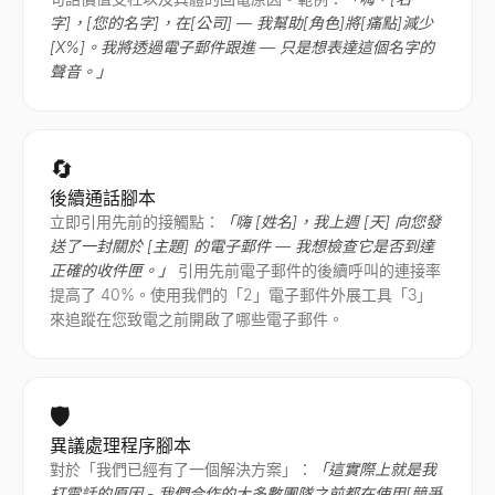
字]，[您的名字]，在[公司] — 我幫助[角色]將[痛點]減少
[X%]。我將透過電子郵件跟進 — 只是想表達這個名字的
聲音。」
🔄
後續通話腳本
立即引用先前的接觸點：
「嗨 [姓名]，我上週 [天] 向您發
送了一封關於 [主題] 的電子郵件 — 我想檢查它是否到達
正確的收件匣。」
引用先前電子郵件的後續呼叫的連接率
提高了 40%。使用我們的「2」電子郵件外展工具「3」
來追蹤在您致電之前開啟了哪些電子郵件。
🛡️
異議處理程序腳本
對於「我們已經有了一個解決方案」：
「這實際上就是我
打電話的原因 - 我們合作的大多數團隊之前都在使用[競爭