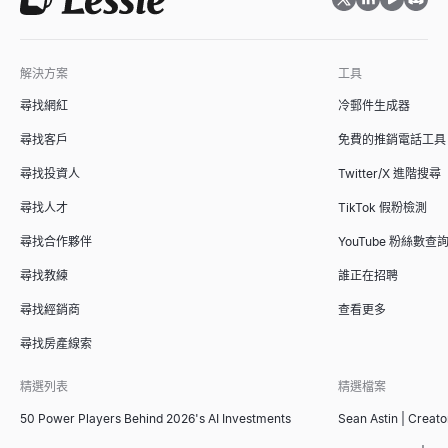
解決方案
工具
購買訊號檢查器
職位名稱生成器
市場規模計算器
尋找網紅
冷郵件生成器
輸入網域 — 獲取即時購買訊號分數、其背後的訊號以及如何聯繫
根據職位描述、資歷和部門，在幾秒鐘內生成標準、市場認可的職
使用自下而上和自上而下的方法計算 TAM、SAM 和 SOM。面
查看
查看
查看
→
→
→
尋找客戶
免費的推銷電話工具
尋找投資人
Twitter/X 進階搜尋
尋找人才
TikTok 假粉檢測
招聘信號掃描器
面試問題生成器
ICP 適配評分器
尋找合作夥伴
YouTube 粉絲數查
輸入一家公司 — 查看他們正在招聘什麼，哪些團隊正在成長，以
在幾秒鐘內為任何職位和面試類型生成量身定制的面試問題，每個
根據理想客戶畫像為 B2B 客戶評分。免費 ICP 評分模型，提供
查看
查看
查看
→
→
→
尋找教練
誰正在招聘
尋找經銷商
查看更多
尋找房產線索
附近小型企業
推薦信產生器
銷售簡報大綱生成器
精選列表
精選檔案
尋找您附近的小型企業 — 營業中、招聘中、待售、女性擁有、退
複製 4 份免費員工推薦信範本 — 來自經理、同事和實習生 — 或讓
使用我們的免費AI工具即時生成制勝的銷售簡報大綱。在幾秒鐘內
查看
查看
查看
→
→
→
50 Power Players Behind 2026's AI Investments
Sean Astin | Creato