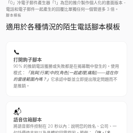
「0」冷電子郵件產生器「1」為您的推介製作個人化的書面版本 -
電話和電子郵件一起產生的回覆比單獨任何一個管道多 3 倍。
腳本模板
適用於各種情況的陌生電話腳本模板
📞
打開鉤子腳本
90% 的推銷電話獲勝或失敗都是在揭幕戰中發生的。使用
模式：
「我與[行業]中的[角色]一起處理[痛點]——這在你
的雷達範圍內嗎？」
它承認中斷並立即提出限定問題而不
是推銷。
📬
語音信箱腳本
將語音郵件控制在 20 秒以內：說明您的姓名、公司、一
句話價值支柱以及具體的回電原因。範例：
「嗨，[名