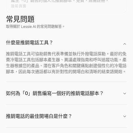
產生「0」銷售的個人化推銷腳本。免費，無需註冊。
目前頁面
常見問題
取得關於 Lessie AI 的常見問題解答。
公司檔案搜尋
誰正在招聘
Discord 個人檔案檢視器
即時查詢任意公司檔案。獲取行業、員工數、收入、融資、地址、
查看誰正在招聘 — 來自新創公司、遠端團隊和科技公司的即時招
透過任何公開使用者 ID 預覽 Discord 頭像、橫幅、使用者名
什麼是推銷電話工具？
查看
查看
查看
→
→
→
推銷電話工具可協助銷售代表準備並執行外撥電話探勘。最好的免
費冷電話工具包括腳本產生器、異議處理指南和呼叫追蹤功能。產
生器根據您的產品、潛在客戶角色和關鍵痛點創建個性化的冷電話
腳本，因此每次通話都以有針對性的開場白和清晰的結束語開始。
公司地點查找
免費履歷評分器
Facebook 個人檔案檢視器
查詢全球任意公司的所有辦公地點。發現總部、分公司、倉庫和研
使用我們的免費ATS檢查器即時為您的履歷評分。取得關於關鍵字
輸入 Facebook 姓名、用戶名或個人資料 URL，即可立即查
查看
查看
查看
→
→
→
如何為「0」銷售編寫一個好的推銷電話腳本？
推銷電話的最佳開場白是什麼？
購買訊號雷達
履歷產生器
免費 AI 頭像產生器
追蹤最近獲得融資並處於購買模式的 B2B 公司 — 根據融資階段
免費的 AI 履歷生成器。透過智能建議、專業模板和即時 PDF 下載
免費生成專業 AI 頭像照。無需註冊。適合 LinkedIn、簡歷和商