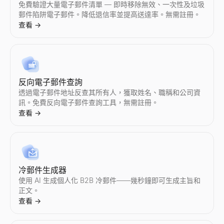
即時檢測 Instagram 假粉絲。我們的免費工具分析互動率、
即時檢測 TikTok 假粉絲。我們的免費工具分析互動率、粉絲質
檢視任意 YouTube 頻道的實時訂閱者數和頻道統計。檢視訂閱
匿名檢視公開的 X（Twitter）個人檔案 —— 無需登入。瀏覽
貼上 LinkedIn 貼文——查看作者是否是買家並獲得個性化回覆。
免費驗證大量電子郵件清單 — 即時移除無效、一次性及垃圾
查看
查看
查看
查看
查看
郵件陷阱電子郵件。降低退信率並提高送達率。無需註冊。
→
→
→
→
→
查看
→
Instagram 粉絲數查詢
TikTok 粉絲數查詢
YouTube 假粉檢測
Twitter個人資料搜尋
LinkedIn 檔案擷取器
檢視任意 Instagram 賬號的實時粉絲數和檔案統計。檢視粉絲
檢視任意 TikTok 賬號的實時粉絲數和個人資料統計。檢視粉
即時檢測 YouTube 假訂閱者。我們的免費工具分析互動率、訂
透過上傳相似圖片或描述頭像來搜尋 Twitter/X 賬號。我們的 AI 工
即時擷取 LinkedIn 檔案。免費線上工具，匯出姓名、電子郵件
反向電子郵件查詢
查看
查看
查看
查看
查看
→
→
→
→
→
透過電子郵件地址反查其所有人，獲取姓名、職稱和公司資
訊。免費反向電子郵件查詢工具，無需註冊。
查看
→
Instagram 互動率計算器
TikTok 互動率計算器
YouTube 互動率計算器
Twitter/X 粉絲數查詢
LinkedIn 文字格式化工具
即時計算任意 Instagram 賬號的互動率。免費獲取平均點贊數
即時計算任意 TikTok 賬號的互動率。免費獲取平均點贊數、播
即時計算任意 YouTube 頻道的互動率。免費獲取平均點贊數、
檢視任意 Twitter/X 賬號的實時粉絲數和檔案統計。檢視粉絲
免費的 LinkedIn 文字格式化工具。一鍵為 LinkedIn 貼
查看
查看
查看
查看
查看
→
→
→
→
→
冷郵件生成器
使用 AI 生成個人化 B2B 冷郵件——幾秒鐘即可生成主旨和
正文。
查看
→
Instagram 審計
TikTok 審計
YouTube 審計
Twitter/X 互動率計算器
LinkedIn 貼文預覽
即時審計任意 Instagram 賬號。獲取互動率、平均點贊數、
即時審計任意 TikTok 賬號。獲取互動率、平均點贊數、播放量
即時審計任意 YouTube 頻道。獲取互動率、平均播放量、點贊
即時計算任意 Twitter/X 賬號的互動率。免費獲取平均點贊數
免費的 LinkedIn 貼文預覽工具。確切查看您的貼文在桌面和