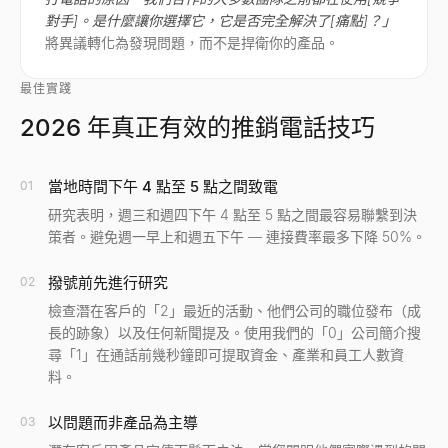
對手]。是什麼讓你選擇它，它是否完全解決了[痛點]？」
將異議轉化為發現問題，而不是捍衛你的產品。
最佳實踐
2026 年真正有效的推銷電話技巧
當地時間下午 4 點至 5 點之間致電
01
研究表明，週三和週四下午 4 點至 5 點之間最容易聯繫到決
策者。避免週一早上和週五下午 — 連接費率最多下降 50%。
撥號前先進行研究
02
檢查潛在客戶的「2」最近的活動、他們公司的職位發布（成
長的跡象）以及任何新聞提及。使用我們的「0」公司簡介搜
尋「1」在通話前幾秒鐘即可提取資金、產業和員工人數資
料。
以問題而非產品為主導
03