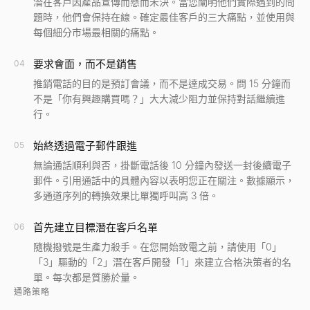
潛在客戶因產品宣傳而懸而未決。當您闡明他們實際遇到的問
題時，他們會保持在線。確定最佳客戶的三大痛點，並使用與
每個細分市場最相關的痛點。
要求會面，而不是銷售
04
推銷電話的目的是預訂會議，而不是達成交易。問 15 分鐘而
不是「你有興趣購買嗎？」大大減少阻力並保持對話繼續進
行。
始終透過電子郵件跟進
05
無論通話順利與否，掛斷電話後 10 分鐘內發送一封後續電子
郵件。引用通話中的具體內容以表明您正在關注。數據顯示，
多通道序列的轉換效果比單獨呼叫高 3 倍。
首先建立目標潛在客戶名單
06
隨機撥號是生產力殺手。在您開始致電之前，請使用「0」
「3」驅動的「2」潛在客戶開發「1」來建立合格決策者的名
單。每次都是質勝於量。
通路策略