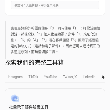
最適合：大量探勘、中小企業外展
表現最好的外撥團隊使用「0」同時使用「1」：打電話開始
對話，然後發送「2」個人化後續電子郵件「3」來強化訊
息。 「6」的「4」「7」潛在客戶開發「5」顯示了經過驗
證的聯絡方式（電話和電子郵件），因此您可以運行真正的
多通道序列，而無需切換工具。
探索我們的完整工具箱
Instagram
TikTok
YouTube
Twitter/X
LinkedIn
郵件
Instagram 假粉檢測
TikTok 假粉檢測
YouTube 粉絲數查詢
X 個人檔案檢視器
LinkedIn 潛在客戶資格鑑定器
批量電子郵件驗證工具