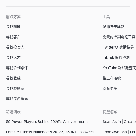
解決方案
工具
ICP 適配評分器
尋找網紅
冷郵件生成器
根據理想客戶畫像為 B2B 客戶評分。免費 ICP 評分模型，提供
查看
→
尋找客戶
免費的推銷電話工具
尋找投資人
Twitter/X 進階搜尋
尋找人才
TikTok 假粉檢測
銷售簡報大綱生成器
尋找合作夥伴
YouTube 粉絲數查
使用我們的免費AI工具即時生成制勝的銷售簡報大綱。在幾秒鐘內
尋找教練
誰正在招聘
查看
→
尋找經銷商
查看更多
尋找房產線索
競爭對手比較工具
精選列表
精選檔案
免費 AI 驅動的競爭對手比較工具。分析競爭對手的 SEO、定價、社群
50 Power Players Behind 2026's AI Investments
Sean Astin | Creato
查看
→
Female Fitness Influencers 20-35, 250K+ Followers
Tope Awotona | Fo