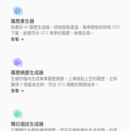
即時計算任意 Instagram 賬號的互動率。免費獲取平均點贊數
即時計算任意 TikTok 賬號的互動率。免費獲取平均點贊數、播
即時計算任意 YouTube 頻道的互動率。免費獲取平均點贊數、
檢視任意 Twitter/X 賬號的實時粉絲數和檔案統計。檢視粉絲
免費的 LinkedIn 文字格式化工具。一鍵為 LinkedIn 貼
使用 AI 生成個人化 B2B 冷郵件——幾秒鐘即可生成主旨和正文。
追蹤最近獲得融資並處於購買模式的 B2B 公司 — 根據融資階段
查看
查看
查看
查看
查看
查看
查看
→
→
→
→
→
→
→
履歷產生器
免費的 AI 履歷生成器。透過智能建議、專業模板和即時 PDF
下載，創建符合 ATS 標準的履歷。無需註冊。
Instagram 審計
TikTok 審計
YouTube 審計
Twitter/X 互動率計算器
LinkedIn 貼文預覽
免費電子郵件驗證工具
購買訊號解碼器
查看
→
即時審計任意 Instagram 賬號。獲取互動率、平均點贊數、
即時審計任意 TikTok 賬號。獲取互動率、平均點贊數、播放量
即時審計任意 YouTube 頻道。獲取互動率、平均播放量、點贊
即時計算任意 Twitter/X 賬號的互動率。免費獲取平均點贊數
免費的 LinkedIn 貼文預覽工具。確切查看您的貼文在桌面和
免費驗證郵箱地址。檢查郵箱格式、域名、MX 記錄、一次性郵箱和
貼上任何訊號 — 解碼意圖、該聯繫誰以及您的開場白。
查看
查看
查看
查看
查看
查看
查看
→
→
→
→
→
→
→
履歷摘要生成器
在幾秒鐘內生成專業履歷摘要。上傳或貼上您的履歷，立即
Instagram 報價計算器
尋找 TikTok 創作者
尋找 YouTube 創作者
Twitter/X 審計
LinkedIn 摘要產生器
電子郵件查找器
職位信號解碼器
獲得 3 個量身定制、符合 ATS 規範的摘要版本。
估算 Instagram 網紅每條贊助帖子的定價。分析互動率、受
按國家和領域發現 TikTok 網紅。按行業、地區和互動資料篩選創作者
按國家和領域發現 YouTube 網紅。按行業、地區和互動資料篩選創作
即時審計任意 Twitter/X 賬號。獲取互動率、平均點贊數、轉
免費 AI LinkedIn 摘要產生器。輸入您的職位和技能，幾秒
透過姓名 + 公司查找任何人的商業電子郵件。免費電子郵件查找器，
貼上職位發布——解碼擴張、技術棧、痛點以及如何聯繫。
查看
→
查看
查看
查看
查看
查看
查看
查看
→
→
→
→
→
→
→
尋找 Instagram 創作者
TikTok 網紅對比
YouTube 網紅對比
尋找 Twitter/X 創作者
郵箱排列產生器
ICP 訊號劇本生成器
職位描述生成器
按國家和領域發現 Instagram 網紅。按行業、地區和互動資料篩選創
並排比較任意兩位 TikTok 網紅 — 互動率、粉絲數、平均點
並排比較任意兩位 YouTube 網紅 — 互動率、訂閱者數、平均
按國家和領域發現 Twitter/X 網紅。按行業、地區和互動資料篩選創
根據姓名和域名生成可能的郵箱地址。免費郵箱排列工具可生成 2
描述您的 ICP — 獲取要關注的購買訊號、地點以及如何操作。
只需職位名稱和幾個細節，即可在幾秒鐘內生成完整、包容