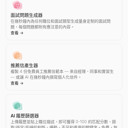
面試問題生成器
在幾秒鐘內為任何職位和面試類型生成量身定制的面試問
題，每個問題都附有應注意的內容。
電子郵件主旨行測試工具
企業情報快照
查看
→
免費測試您的電子郵件主旨行。即時獲取長度、力量詞、垃圾郵件
即時生成B2B企業情報快照 — 營收、融資、技術棧、員工、成長
查看
查看
→
→
推薦信產生器
電子郵件垃圾郵件檢查器
相似公司查找器
複製 4 份免費員工推薦信範本 — 來自經理、同事和實習生
免費電子郵件垃圾郵件檢查器。在發送陌生開發信或電子報之前，
即時尋找與您最佳客戶類似的公司。AI驅動的相似公司搜尋，專為
— 或讓 AI 在幾秒鐘內撰寫個人化信件。
查看
查看
→
→
查看
→
銷售話術生成器
AI 履歷篩選器
在幾秒鐘內生成 B2B 銷售話術。AI 為您的行業和職位撰寫陌
上傳履歷並貼上職位描述，即可獲得 0-100 的匹配分數、錄
查看
→
取/待定/拒絕的判斷、優勢、不足和遺漏的關鍵字。免費，無