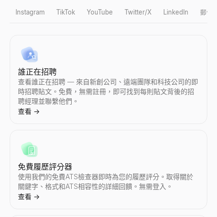
Instagram
TikTok
YouTube
Twitter/X
LinkedIn
郵件
Instagram 假粉檢測
TikTok 假粉檢測
YouTube 粉絲數查詢
X 個人檔案檢視器
LinkedIn 潛在客戶資格鑑定器
批量電子郵件驗證工具
公司檔案搜尋
誰正在招聘
即時檢測 Instagram 假粉絲。我們的免費工具分析互動率、
即時檢測 TikTok 假粉絲。我們的免費工具分析互動率、粉絲質
檢視任意 YouTube 頻道的實時訂閱者數和頻道統計。檢視訂閱
匿名檢視公開的 X（Twitter）個人檔案 —— 無需登入。瀏覽
貼上 LinkedIn 貼文——查看作者是否是買家並獲得個性化回覆。
免費驗證大量電子郵件清單 — 即時移除無效、一次性及垃圾郵件
即時查詢任意公司檔案。獲取行業、員工數、收入、融資、地址、
查看誰正在招聘 — 來自新創公司、遠端團隊和科技公司的即
查看
查看
查看
查看
查看
查看
查看
時招聘貼文。免費，無需註冊，即可找到每則貼文背後的招
→
→
→
→
→
→
→
聘經理並聯繫他們。
查看
→
Instagram 粉絲數查詢
TikTok 粉絲數查詢
YouTube 假粉檢測
Twitter個人資料搜尋
LinkedIn 檔案擷取器
反向電子郵件查詢
公司地點查找
檢視任意 Instagram 賬號的實時粉絲數和檔案統計。檢視粉絲
檢視任意 TikTok 賬號的實時粉絲數和個人資料統計。檢視粉
即時檢測 YouTube 假訂閱者。我們的免費工具分析互動率、訂
透過上傳相似圖片或描述頭像來搜尋 Twitter/X 賬號。我們的 AI 工
即時擷取 LinkedIn 檔案。免費線上工具，匯出姓名、電子郵件
透過電子郵件地址反查其所有人，獲取姓名、職稱和公司資訊。免
查詢全球任意公司的所有辦公地點。發現總部、分公司、倉庫和研
查看
查看
查看
查看
查看
查看
查看
→
→
→
→
→
→
→
免費履歷評分器
使用我們的免費ATS檢查器即時為您的履歷評分。取得關於
關鍵字、格式和ATS相容性的詳細回饋。無需登入。
查看
→
Instagram 互動率計算器
TikTok 互動率計算器
YouTube 互動率計算器
Twitter/X 粉絲數查詢
LinkedIn 文字格式化工具
冷郵件生成器
購買訊號雷達