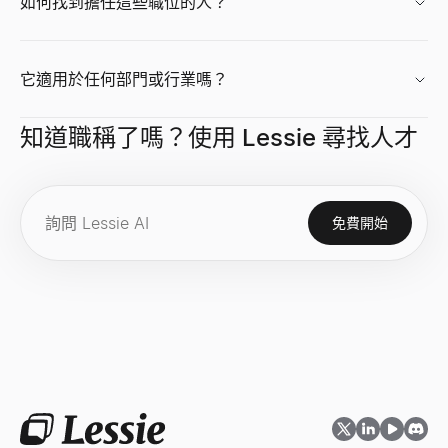
如何找到擔任這些職位的人？
它適用於任何部門或行業嗎？
成長率計算器
免費成長率計算器。從初始值和最終值計算簡單成長率和 CAGR。適
知道職稱了嗎？使用 Lessie 尋找人才
查看
→
免費開始
網站技術棧偵測器
探索任何網站使用的技術——CMS、框架、分析工具和 1,200+ 種技術
查看
→
市場規模計算器
使用自下而上和自上而下的方法計算 TAM、SAM 和 SOM。面
查看
→