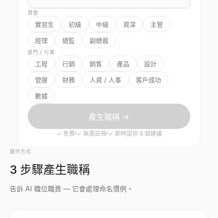
資歷
實習生
初級
中級
資深
主管
經理
總監
副總裁
部門 / 行業
工程
行銷
銷售
產品
設計
營運
財務
人資 / 人事
客戶成功
數據
產生職稱 →
✓
免費
✓
無需註冊
✓
即時提供 8 個建議
運作方式
3 步驟產生職稱
告訴 AI 職位職責 — 它會處理命名慣例。