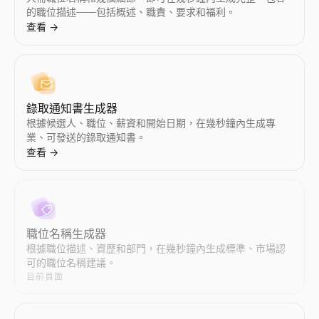
查看
查看
查看
查看
查看
查看
→
→
→
→
→
→
的職位描述——包括概述、職責、要求和福利。
查看
→
Instagram 網紅對比
Twitter/X 網紅對比
AI郵件開發引擎
購買訊號檢查器
並排比較任意兩位 Instagram 網紅 — 互動率、粉絲數、平
並排比較任意兩位 Twitter/X 網紅 — 互動率、粉絲數、平均
Lessie AI 增強您的郵件行銷活動。輕鬆建立、傳送和追蹤高
輸入網域 — 獲取即時購買訊號分數、其背後的訊號以及如何聯繫
錄取通知書生成器
查看
查看
查看
查看
→
→
→
→
根據候選人、職位、薪資和開始日期，在幾秒鐘內生成專
業、可發送的錄取通知書。
查看
→
電子郵件地址列表
招聘信號掃描器
按行業和角色查詢精準的郵箱地址列表。AI 驅動的郵箱資料庫為
輸入一家公司 — 查看他們正在招聘什麼，哪些團隊正在成長，以
查看
查看
→
→
職位名稱生成器
根據職位描述、資歷和部門，在幾秒鐘內生成標準、市場認
可的職位名稱建議。
目前頁面
郵件外展
附近小型企業
使用 AI 自動化個性化郵件外聯。Lessie 的冷郵件工具撰寫
尋找您附近的小型企業 — 營業中、招聘中、待售、女性擁有、退
查看
查看
→
→