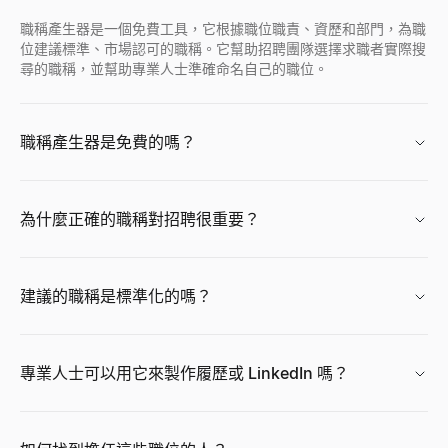
查看
→
職稱產生器是一個免費工具，它根據職位職責、資歷和部門，為職
位建議標準、市場認可的職稱。它幫助招聘團隊選擇求職者實際搜
尋的職稱，並幫助專業人士準確命名自己的職位。
Facebook 個人檔案檢視器
輸入 Facebook 姓名、用戶名或個人資料 URL，即可立即查
職稱產生器是免費的嗎？
查看
→
為什麼正確的職稱對招聘很重要？
免費 AI 頭像產生器
免費生成專業 AI 頭像照。無需註冊。適合 LinkedIn、簡歷和商
建議的職稱是標準化的嗎？
查看
→
專業人士可以用它來製作履歷或 LinkedIn 嗎？
CPM 計算器
即時計算 CPM（千次展示成本）、廣告總花費或展示量。免費 C
查看
→