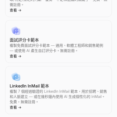
需註冊。
查看
→
AI 回覆生成器
貼上潛在客戶的回覆 — 獲得 3 個即時回覆和您的下一步行動。
查看
→
面試評分卡範本
複製免費面試評分卡範本 — 通用、軟體工程師和銷售範例
— 或使用 AI 產生自訂評分卡。無需註冊。
查看
→
銷售異議處理器
貼上任何異議 — 獲得類型、回應框架和 2 個回覆。
查看
→
LinkedIn InMail 範本
複製 7 個經過驗證的 LinkedIn InMail 範本，用於招聘、銷售
追蹤電子郵件產生器
和人脈建立 — 或在幾秒鐘內使用 AI 生成個性化的 InMail。
免費，無需註冊。
描述您上次的接觸——獲得一個能獲得回覆的 3 封電子郵件追蹤序
查看
→
查看
→