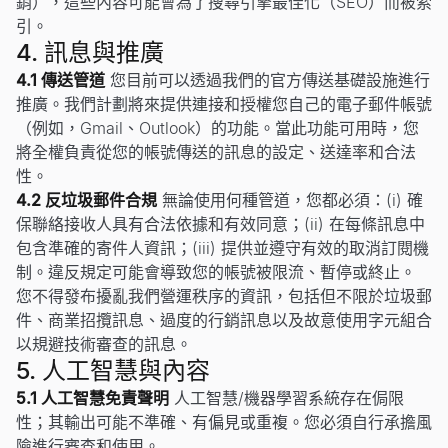
銷），這些內容可能會為了搜尋引擎最佳化（SEO）而被索
引。
4. 訊息與推廣
4.1 傳送管道
您目前可以透過我們的官方傳送基礎設施進行
推廣。我們計劃將來提供連接和授權您自己的電子郵件帳號
（例如，Gmail、Outlook）的功能。當此功能可用時，您
將全權負責從您的帳號傳送的訊息的設定、送達率和合法
性。
4.2 反垃圾郵件合規
無論使用何種管道，您都必須：(i) 確
保聯絡接收人具有合法依據和有效同意；(ii) 在每條訊息中
包含準確的寄件人資訊；(iii) 提供並遵守有效的取消訂閱機
制。違反規定可能會導致您的帳號被限流、暫停或終止。
您不得發布擾亂我們營運秩序的資訊，包括但不限於垃圾郵
件、商業招攬訊息、過度的行銷訊息以及故意使用字元組合
以規避技術審查的訊息。
5. 人工智慧與內容
5.1 人工智慧免責聲明
人工智慧/機器學習系統存在侷限
性；其輸出可能不準確、有偏見或重複。您必須自行承擔風
險進行審查和使用。