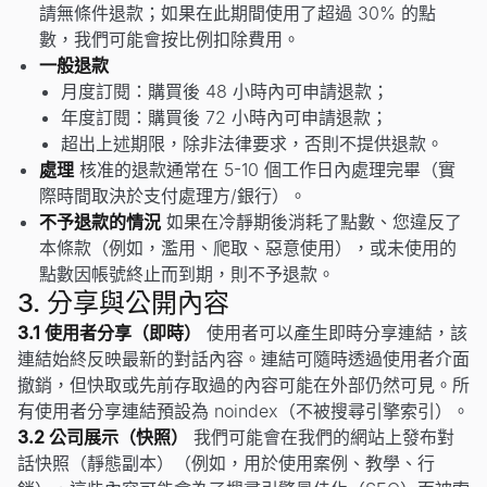
請無條件退款；如果在此期間使用了超過 30% 的點
數，我們可能會按比例扣除費用。
一般退款
月度訂閱：購買後 48 小時內可申請退款；
年度訂閱：購買後 72 小時內可申請退款；
超出上述期限，除非法律要求，否則不提供退款。
處理
核准的退款通常在 5-10 個工作日內處理完畢（實
際時間取決於支付處理方/銀行）。
不予退款的情況
如果在冷靜期後消耗了點數、您違反了
本條款（例如，濫用、爬取、惡意使用），或未使用的
點數因帳號終止而到期，則不予退款。
3. 分享與公開內容
3.1 使用者分享（即時）
使用者可以產生即時分享連結，該
連結始終反映最新的對話內容。連結可隨時透過使用者介面
撤銷，但快取或先前存取過的內容可能在外部仍然可見。所
有使用者分享連結預設為 noindex（不被搜尋引擎索引）。
3.2 公司展示（快照）
我們可能會在我們的網站上發布對
話快照（靜態副本）（例如，用於使用案例、教學、行