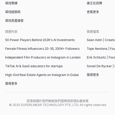
尋找教練
誰正在招聘
尋找經銷商
查看更多
尋找房產線索
精選列表
精選檔案
50 Power Players Behind 2026's AI Investments
Sean Astin | Creato
Female Fitness Influencers 20-35, 250K+ Followers
Tope Awotona | Fo
Independent Film Producers on Instagram in London
Erik Schluntz | Fou
TikTok AI & SaaS educators for startups
Sonali De Rycker | 
High-End Real Estate Agents on Instagram in Dubai
搜尋更多
搜尋更多
部落格
關於我們
聯絡我們
服務條款
隱私權政策
© 2025 SUPERLINEAR TECHNOLOGY PTE. LTD. All rights reserved