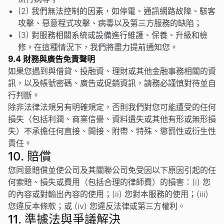
(2) 我們無法控制的因素，如停電、通訊網路故障、駭客
攻擊、惡意程式攻擊、病毒以及第三方服務的缺陷；
(3) 對服務相關系統或設備進行維護、保養、升級和檢
修。在這種情況下，我們將盡力提前通知您。
9.4 財務與廣告免責聲明
如果您遇到與借貸、投融資、理財或其他金融事務相關的資
訊，以及帳號密碼、廣告或促銷資訊，請務必謹慎對待並自
行判斷。
除非法律法規另有明確規定，否則我們對您可能遭受的任何
損失（包括利潤、商業信譽、資料遺失或其他有形或無形損
失）不承擔任何直接、間接、附帶、特殊、懲罰性或衍生性
責任。
10. 賠償
您同意賠償並使公司及其關聯公司免受因以下原因引起的任
何索賠、損失或費用（包括合理的律師費）的損害：(i) 您
的內容或對輸出內容的使用；(ii) 您對本服務的使用；(iii)
您違反本條款；或 (iv) 您違反法律或第三方權利。
11. 準據法與爭議解決