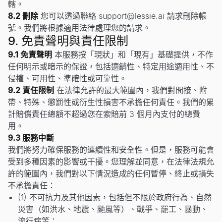
轄。
8.2 刪除
您可以透過聯絡
support@lessie.ai
請求刪除帳
號。我們將根據適用法律處理您的請求。
9. 免責聲明與責任限制
9.1 免責聲明
本服務按「現狀」和「現有」基礎提供，不作
任何明示或暗示的保證，包括適銷性、特定用途適用性、不
侵權、可用性、準確性或可靠性。
9.2 責任限制
在法律允許的最大範圍內，我們對間接、附
帶、特殊、懲罰性或衍生性損害不承擔任何責任。我們的累
計賠償責任總額不超過您在索賠前 3 個月內支付的總費
用。
9.3 服務中斷
我們將努力確保服務的連續性和安全性。但是，服務可能會
受到多種因素的影響或干擾。您理解並同意，在法律法規允
許的範圍內，我們對以下情況造成的任何暫停、終止或損失
不承擔責任：
(1) 不可抗力及其他因素，包括但不限於政府行為、自然
災害（如洪水、地震、颱風等）、戰爭、罷工、暴動、
流行病等；