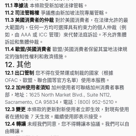
11.1 準據法
本條款受新加坡法律管轄。
11.2 司法管轄權
爭議應由新加坡法院專屬管轄。
11.3 美國消費者的仲裁
對於美國消費者，在法律允許的最
大範圍内，任何一方均可選擇具有約束力的個人仲裁（例
如，由 AAA 或 ICC 管理）來代替法庭訴訟。不允許集體
訴訟和集體仲裁。
11.4 歐盟/英國消費者
歐盟/英國消費者保留其當地法律規
定的強制性權利和救濟措施。
12. 其他
12.1 出口管制
您不得在受禁運或制裁的國家（根據
OFAC、歐盟、聯合國等官方名單）使用本服務。
12.2 加州使用者須知
加州使用者可聯絡加州消費者事務
部，地址：1625 North Market Blvd., Suite N112,
Sacramento, CA 95834，電話：(800) 952-5210。
12.3 變更
本條款的更新對新使用者立即生效，對現有使用
者在通知後 7 天生效。繼續使用即表示接受。
12.4 轉讓
未經我們同意，您不得轉讓本協議。我們可以自
由轉讓。