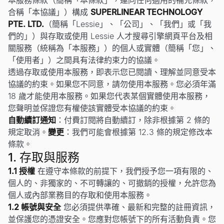
本服務條款（簡稱「本條款」，連同任何適用的補充條款，
合稱「本協議」）構成
SUPERLINEAR TECHNOLOGY
PTE. LTD.
（簡稱「Lessie」、「公司」、「我們」或「我
們的」）與存取或使用 Lessie 人才搜尋引擎網頁平台及相
關服務（統稱為「本服務」）的個人或實體（簡稱「您」、
「使用者」）之間具有法律約束力的協議。
透過存取或使用本服務，即表示您已閱讀、理解並同意受本
協議的約束。如果您不同意，請勿使用本服務。您必須年滿
18 歲才能使用本服務。如果您代表某個實體使用本服務，
您聲明並保證您有權使該實體受本協議的約束。
自動續訂通知
：付費訂閱將自動續訂，除非根據第 2 條的
規定取消。
變更
：我們可能會根據第 12.3 條的規定修改本
條款。
1. 存取與服務
1.1 授權
在遵守本條款的前提下，我們授予您一項有限的、
個人的、非獨家的、不可轉讓的、可撤銷的授權，允許您為
個人或內部業務目的存取和使用本服務。
1.2 帳號與安全
您必須提供準確、最新和完整的註冊資訊，
並保護您的憑證安全。您應對您帳號下的所有活動負責。您