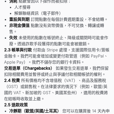
消耗
點數會因以下操作而被扣除：
人才搜尋
解鎖聯絡資訊（電子郵件）
重設與到期
訂閱點數在每個計費週期重設，不會結轉。
非現金價值
點數沒有貨幣價值，不可兌換、轉讓或轉
售。
失效
未使用的點數在帳號終止、降級或關閉時可能會作
廢。透過詐欺手段獲得的點數可能會被撤銷。
2.3 帳單與付款
付款由 Stripe 處理，支援國際信用卡/簽帳
金融卡。我們可能會增加或變更付款管道（例如 PayPal、
Apple Pay）。我們不儲存您的銀行卡資料。
交易退單（Chargebacks）
如果發生交易退單，我們保留
扣除相關費用並暫停或終止與爭議付款相關帳號的權利。
2.4 稅費
所有價格均不含增值稅（VAT）、商品及服務稅
（GST）或銷售稅。在法律要求的情況下（例如，歐盟/英
國的 VAT、新加坡的 GST、美國某些州），適用的稅費將
在結帳時收取並上繳。
2.5 退款政策
冷靜期（歐盟/英國/土耳其）
您可以在購買後 14 天內申