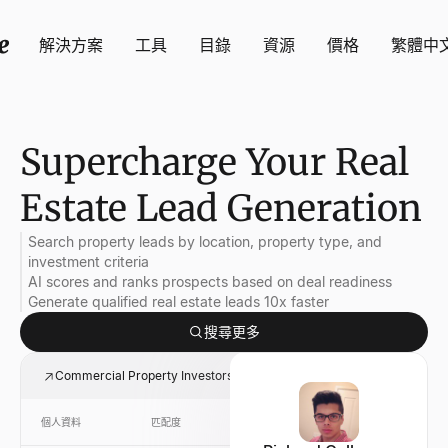
解決方案
工具
目錄
資源
價格
繁體中
Supercharge Your Real
Estate Lead Generation
Search property leads by location, property type, and
investment criteria
AI scores and ranks prospects based on deal readiness
Generate qualified real estate leads 10x faster
搜尋更多
Commercial Property Investors in New York
個人資料
匹配度
連結
公司