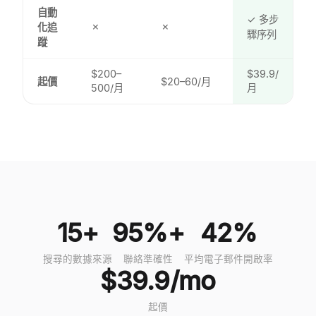
自動
✓ 多步
✗
✗
化追
驟序列
蹤
$200–
$39.9/
起價
$20–60/月
500/月
月
15+
95%+
42%
搜尋的數據來源
聯絡準確性
平均電子郵件開啟率
$39.9/mo
起價