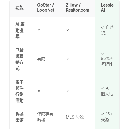
CoStar /
Zillow /
Lessie
功能
LoopNet
Realtor.com
AI
AI 驅
✓ 自然
✗
✗
動搜
語言
尋
已驗
✓
證聯
95%+
✗
有限
絡方
準確性
式
電子
✓ AI
郵件
✗
✗
個人化
行銷
活動
✓ 15+
數據
僅限專有
MLS 房源
來源
來源
數據