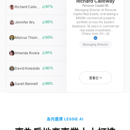
Richard Calloway
Pinnacle Capital RE
97
%
Richard Calloway
Pinnacle
Managing Director at Pinnacle
Capital RE
Capital Real Estate, overseeing a
$450M commercial property
95
%
Jennifer Wu
Sunrise
portfolio across the Eastern
Property
Seaboard. 18 years in commercial
real estate investment,
New York, NY, US
specializing in Class A office and
93
%
Marcus Thompson
Pacific
mixed-use acquisitions. Currently
Horizon
seeking off-market opportunities
Managing Director
in the $10M-$50M range across
New York, New Jersey, and
91
%
Amanda Rivera
GreenBridge
Connecticut.
Dev.
90
%
David Kowalski
Lakefront RE
Partners
查看它
89
%
Sarah Bennett
Cornerstone
Realty
為何選擇 LESSIE AI