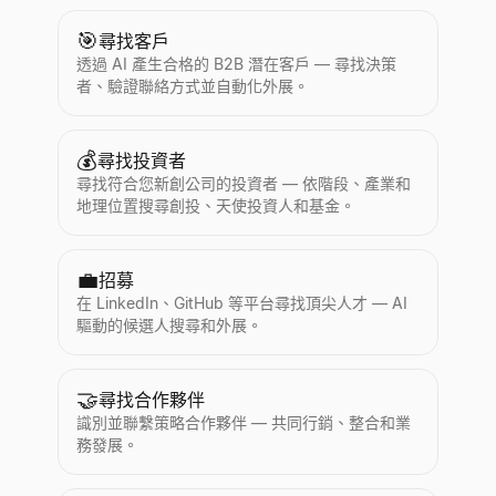
🎯
尋找客戶
透過 AI 產生合格的 B2B 潛在客戶 — 尋找決策
者、驗證聯絡方式並自動化外展。
💰
尋找投資者
尋找符合您新創公司的投資者 — 依階段、產業和
地理位置搜尋創投、天使投資人和基金。
💼
招募
在 LinkedIn、GitHub 等平台尋找頂尖人才 — AI
驅動的候選人搜尋和外展。
🤝
尋找合作夥伴
識別並聯繫策略合作夥伴 — 共同行銷、整合和業
務發展。