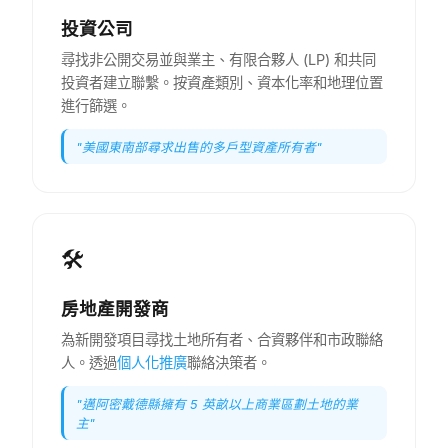
投資公司
尋找非公開交易並與業主、有限合夥人 (LP) 和共同
投資者建立聯繫。按資產類別、資本化率和地理位置
進行篩選。
"
美國東南部尋求出售的多戶型資產所有者
"
🛠️
房地產開發商
為新開發項目尋找土地所有者、合資夥伴和市政聯絡
人。透過
個人化推廣
聯絡決策者。
"
邁阿密戴德縣擁有 5 英畝以上商業區劃土地的業
主
"