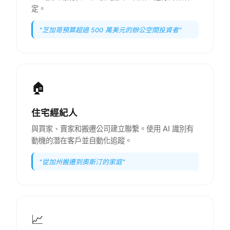
定。
"
芝加哥預算超過 500 萬美元的辦公空間投資者
"
🏠
住宅經紀人
與買家、賣家和搬遷公司建立聯繫。使用 AI 識別有
動機的潛在客戶並自動化追蹤。
"
從加州搬遷到奧斯汀的家庭
"
📈