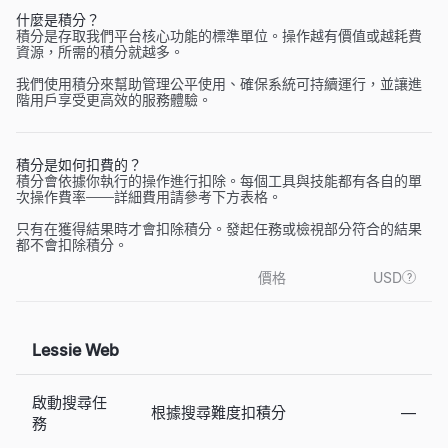
什麼是積分？
積分是存取我們平台核心功能的標準單位。操作越有價值或越耗費
資源，所需的積分就越多。
我們使用積分來幫助管理公平使用、確保系統可持續運行，並讓進
階用戶享受更高效的服務體驗。
積分是如何扣費的？
積分會依據你執行的操作進行扣除。每個工具與技能都有各自的單
次操作費率——詳細費用請參考下方表格。
只有在獲得結果時才會扣除積分。發起任務或檢視部分符合的結果
都不會扣除積分。
價格
USD
?
Lessie Web
啟動搜尋任
—
根據搜尋難度扣積分
務