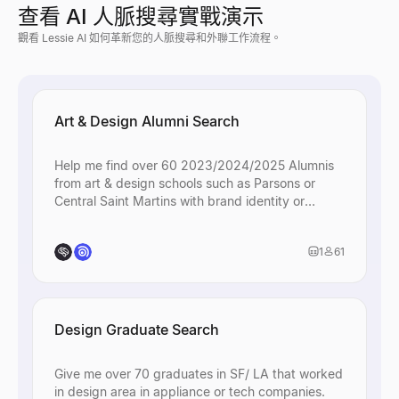
查看 AI 人脈搜尋實戰演示
觀看 Lessie AI 如何革新您的人脈搜尋和外聯工作流程。
Art & Design Alumni Search
Help me find over 60 2023/2024/2025 Alumnis
from art & design schools such as Parsons or
Central Saint Martins with brand identity or
creative roles.
1
61
Design Graduate Search
Give me over 70 graduates in SF/ LA that worked
in design area in appliance or tech companies.