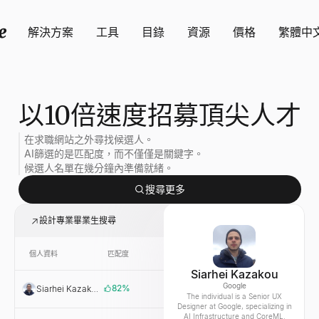
解決方案
工具
目錄
資源
價格
繁體中
以10倍速度招募頂尖人才
在求職網站之外尋找候選人。
AI篩選的是匹配度，而不僅僅是關鍵字。
候選人名單在幾分鐘內準備就緒。
搜尋更多
設計專業畢業生搜尋
個人資料
匹配度
連結
公司
Siarhei Kazakou
Google
82
%
Siarhei Kazakou
Google
The individual is a Senior UX
Designer at Google, specializing in
AI Infrastructure and CoreML.