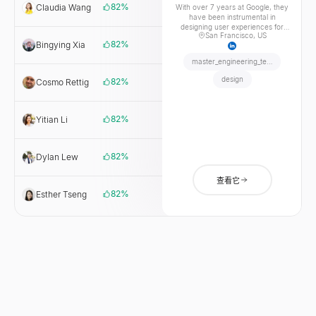
82
%
Claudia Wang
Google
With over 7 years at Google, they
have been instrumental in
designing user experiences for
San Francisco, US
on-device Machine Learning and
82
%
Bingying Xia
Google
Google Research.Their career
trajectory began in Motion Design
master_engineering_technical
at MTV and FRIDAY, transitioning
into digital design at AImatter
design
82
%
Cosmo Rettig
Google
(acquired by Google in 2018). This
unique background blends deep
technical expertise in HCI and
Information Architecture with
82
%
Yitian Li
Google
powerful visual and business
storytelling.They are focused on
enabling AI innovation through
82
%
design, bridging complex
Dylan Lew
Google
technology with intuitive user
interaction.
查看它
82
%
Esther Tseng
Google