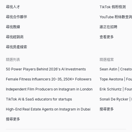
尋找人才
TikTok 假粉檢測
尋找合作夥伴
YouTube 粉絲數查
尋找教練
誰正在招聘
尋找經銷商
查看更多
尋找房產線索
精選列表
精選檔案
50 Power Players Behind 2026's AI Investments
Sean Astin | Creato
Female Fitness Influencers 20-35, 250K+ Followers
Tope Awotona | Fo
Independent Film Producers on Instagram in London
Erik Schluntz | Fou
TikTok AI & SaaS educators for startups
Sonali De Rycker | 
High-End Real Estate Agents on Instagram in Dubai
搜尋更多
搜尋更多