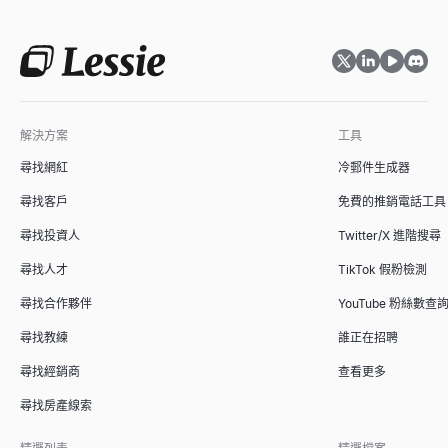
ICP 適配評分器
根據理想客戶畫像為 B2B 客戶評分。免費 ICP 評分模型，提供
查看
→
解決方案
工具
尋找網紅
冷郵件生成器
銷售簡報大綱生成器
尋找客戶
免費的推銷電話工具
使用我們的免費AI工具即時生成制勝的銷售簡報大綱。在幾秒鐘內
查看
→
尋找投資人
Twitter/X 進階搜尋
尋找人才
TikTok 假粉檢測
尋找合作夥伴
YouTube 粉絲數查
競爭對手比較工具
尋找教練
誰正在招聘
免費 AI 驅動的競爭對手比較工具。分析競爭對手的 SEO、定價、社群
尋找經銷商
查看更多
查看
→
尋找房產線索