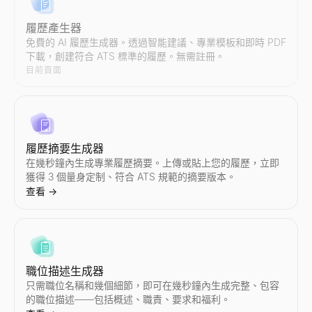
履歷產生器
免費的 AI 履歷生成器。透過智能建議、專業模板和即時 PDF
下載，創建符合 ATS 標準的履歷。無需註冊。
Instagram 審計
TikTok 審計
YouTube 審計
Twitter/X 互動率計算器
LinkedIn 貼文預覽
免費電子郵件驗證工具
購買訊號解碼器
目前頁面
即時審計任意 Instagram 賬號。獲取互動率、平均點贊數、
即時審計任意 TikTok 賬號。獲取互動率、平均點贊數、播放量
即時審計任意 YouTube 頻道。獲取互動率、平均播放量、點贊
即時計算任意 Twitter/X 賬號的互動率。免費獲取平均點贊數
免費的 LinkedIn 貼文預覽工具。確切查看您的貼文在桌面和
免費驗證郵箱地址。檢查郵箱格式、域名、MX 記錄、一次性郵箱和
貼上任何訊號 — 解碼意圖、該聯繫誰以及您的開場白。
查看
查看
查看
查看
查看
查看
查看
→
→
→
→
→
→
→
履歷摘要生成器
在幾秒鐘內生成專業履歷摘要。上傳或貼上您的履歷，立即
Instagram 報價計算器
尋找 TikTok 創作者
尋找 YouTube 創作者
Twitter/X 審計
LinkedIn 摘要產生器
電子郵件查找器
職位信號解碼器
獲得 3 個量身定制、符合 ATS 規範的摘要版本。
估算 Instagram 網紅每條贊助帖子的定價。分析互動率、受
按國家和領域發現 TikTok 網紅。按行業、地區和互動資料篩選創作者
按國家和領域發現 YouTube 網紅。按行業、地區和互動資料篩選創作
即時審計任意 Twitter/X 賬號。獲取互動率、平均點贊數、轉
免費 AI LinkedIn 摘要產生器。輸入您的職位和技能，幾秒
透過姓名 + 公司查找任何人的商業電子郵件。免費電子郵件查找器，
貼上職位發布——解碼擴張、技術棧、痛點以及如何聯繫。
查看
→
查看
查看
查看
查看
查看
查看
查看
→
→
→
→
→
→
→
尋找 Instagram 創作者
TikTok 網紅對比
YouTube 網紅對比
尋找 Twitter/X 創作者
郵箱排列產生器
ICP 訊號劇本生成器
職位描述生成器
按國家和領域發現 Instagram 網紅。按行業、地區和互動資料篩選創
並排比較任意兩位 TikTok 網紅 — 互動率、粉絲數、平均點
並排比較任意兩位 YouTube 網紅 — 互動率、訂閱者數、平均
按國家和領域發現 Twitter/X 網紅。按行業、地區和互動資料篩選創
根據姓名和域名生成可能的郵箱地址。免費郵箱排列工具可生成 2
描述您的 ICP — 獲取要關注的購買訊號、地點以及如何操作。
只需職位名稱和幾個細節，即可在幾秒鐘內生成完整、包容
查看
查看
查看
查看
查看
查看
→
→
→
→
→
→
的職位描述——包括概述、職責、要求和福利。