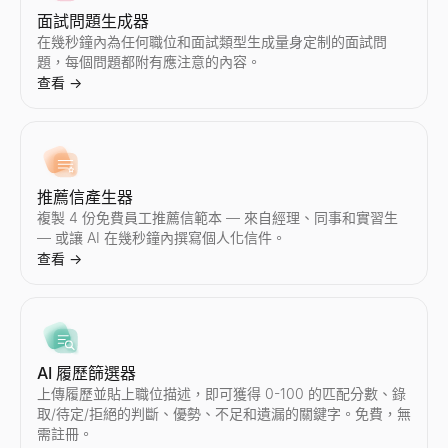
面試問題生成器
在幾秒鐘內為任何職位和面試類型生成量身定制的面試問
題，每個問題都附有應注意的內容。
電子郵件主旨行測試工具
企業情報快照
查看
→
免費測試您的電子郵件主旨行。即時獲取長度、力量詞、垃圾郵件
即時生成B2B企業情報快照 — 營收、融資、技術棧、員工、成長
查看
查看
→
→
推薦信產生器
電子郵件垃圾郵件檢查器
相似公司查找器
複製 4 份免費員工推薦信範本 — 來自經理、同事和實習生
免費電子郵件垃圾郵件檢查器。在發送陌生開發信或電子報之前，
即時尋找與您最佳客戶類似的公司。AI驅動的相似公司搜尋，專為
— 或讓 AI 在幾秒鐘內撰寫個人化信件。
查看
查看
→
→
查看
→
銷售話術生成器
AI 履歷篩選器
在幾秒鐘內生成 B2B 銷售話術。AI 為您的行業和職位撰寫陌
上傳履歷並貼上職位描述，即可獲得 0-100 的匹配分數、錄
查看
→
取/待定/拒絕的判斷、優勢、不足和遺漏的關鍵字。免費，無
需註冊。