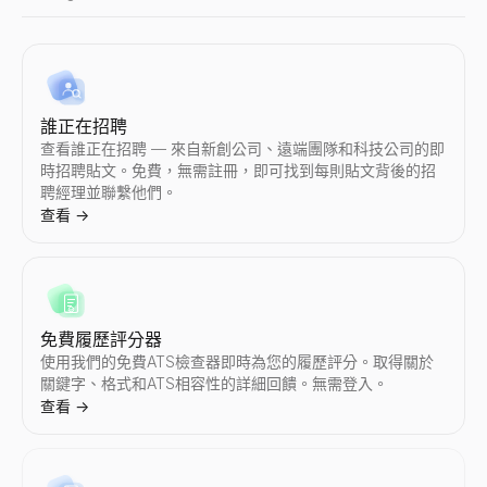
Instagram 假粉檢測
TikTok 假粉檢測
YouTube 粉絲數查詢
X 個人檔案檢視器
LinkedIn 潛在客戶資格鑑定器
批量電子郵件驗證工具
公司檔案搜尋
誰正在招聘
即時檢測 Instagram 假粉絲。我們的免費工具分析互動率、
即時檢測 TikTok 假粉絲。我們的免費工具分析互動率、粉絲質
檢視任意 YouTube 頻道的實時訂閱者數和頻道統計。檢視訂閱
匿名檢視公開的 X（Twitter）個人檔案 —— 無需登入。瀏覽
貼上 LinkedIn 貼文——查看作者是否是買家並獲得個性化回覆。
免費驗證大量電子郵件清單 — 即時移除無效、一次性及垃圾郵件
即時查詢任意公司檔案。獲取行業、員工數、收入、融資、地址、
查看誰正在招聘 — 來自新創公司、遠端團隊和科技公司的即
查看
查看
查看
查看
查看
查看
查看
時招聘貼文。免費，無需註冊，即可找到每則貼文背後的招
→
→
→
→
→
→
→
聘經理並聯繫他們。
查看
→
Instagram 粉絲數查詢
TikTok 粉絲數查詢
YouTube 假粉檢測
Twitter個人資料搜尋
LinkedIn 檔案擷取器
反向電子郵件查詢
公司地點查找
檢視任意 Instagram 賬號的實時粉絲數和檔案統計。檢視粉絲
檢視任意 TikTok 賬號的實時粉絲數和個人資料統計。檢視粉
即時檢測 YouTube 假訂閱者。我們的免費工具分析互動率、訂
透過上傳相似圖片或描述頭像來搜尋 Twitter/X 賬號。我們的 AI 工
即時擷取 LinkedIn 檔案。免費線上工具，匯出姓名、電子郵件
透過電子郵件地址反查其所有人，獲取姓名、職稱和公司資訊。免
查詢全球任意公司的所有辦公地點。發現總部、分公司、倉庫和研
查看
查看
查看
查看
查看
查看
查看
→
→
→
→
→
→
→
免費履歷評分器
使用我們的免費ATS檢查器即時為您的履歷評分。取得關於
關鍵字、格式和ATS相容性的詳細回饋。無需登入。
查看
→
Instagram 互動率計算器
TikTok 互動率計算器
YouTube 互動率計算器
Twitter/X 粉絲數查詢
LinkedIn 文字格式化工具
冷郵件生成器
購買訊號雷達
即時計算任意 Instagram 賬號的互動率。免費獲取平均點贊數
即時計算任意 TikTok 賬號的互動率。免費獲取平均點贊數、播
即時計算任意 YouTube 頻道的互動率。免費獲取平均點贊數、
檢視任意 Twitter/X 賬號的實時粉絲數和檔案統計。檢視粉絲
免費的 LinkedIn 文字格式化工具。一鍵為 LinkedIn 貼
使用 AI 生成個人化 B2B 冷郵件——幾秒鐘即可生成主旨和正文。
追蹤最近獲得融資並處於購買模式的 B2B 公司 — 根據融資階段
查看
查看
查看
查看
查看
查看
查看
→
→
→
→
→
→
→