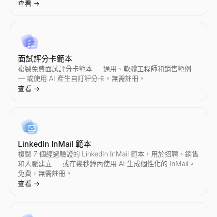
查看
→
AI 回覆生成器
貼上潛在客戶的回覆 — 獲得 3 個即時回覆和您的下一步行動。
查看
→
面試評分卡範本
複製免費面試評分卡範本 — 通用、軟體工程師和銷售範例
— 或使用 AI 產生自訂評分卡。無需註冊。
查看
→
銷售異議處理器
貼上任何異議 — 獲得類型、回應框架和 2 個回覆。
查看
→
LinkedIn InMail 範本
複製 7 個經過驗證的 LinkedIn InMail 範本，用於招聘、銷售
追蹤電子郵件產生器
和人脈建立 — 或在幾秒鐘內使用 AI 生成個性化的 InMail。
免費，無需註冊。
描述您上次的接觸——獲得一個能獲得回覆的 3 封電子郵件追蹤序
查看
→
查看
→