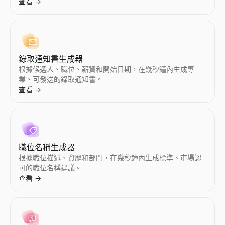
查看
→
Instagram 網紅對比
Twitter/X 網紅對比
AI郵件開發引擎
購買訊號檢查器
並排比較任意兩位 Instagram 網紅 — 互動率、粉絲數、平
並排比較任意兩位 Twitter/X 網紅 — 互動率、粉絲數、平均
Lessie AI 增強您的郵件行銷活動。輕鬆建立、傳送和追蹤高
輸入網域 — 獲取即時購買訊號分數、其背後的訊號以及如何聯繫
錄取通知書生成器
查看
查看
查看
查看
→
→
→
→
根據候選人、職位、薪資和開始日期，在幾秒鐘內生成專
業、可發送的錄取通知書。
查看
→
電子郵件地址列表
招聘信號掃描器
按行業和角色查詢精準的郵箱地址列表。AI 驅動的郵箱資料庫為
輸入一家公司 — 查看他們正在招聘什麼，哪些團隊正在成長，以
查看
查看
→
→
職位名稱生成器
根據職位描述、資歷和部門，在幾秒鐘內生成標準、市場認
可的職位名稱建議。
查看
→
郵件外展
附近小型企業
使用 AI 自動化個性化郵件外聯。Lessie 的冷郵件工具撰寫
尋找您附近的小型企業 — 營業中、招聘中、待售、女性擁有、退
查看
查看
→
→