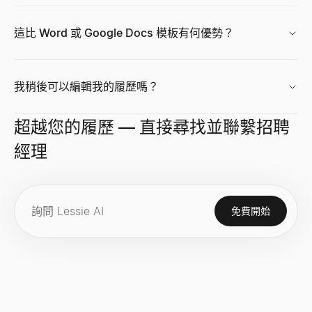
這比 Word 或 Google Docs 模板有何優勢？
成長率計算器
免費成長率計算器。從初始值和最終值計算簡單成長率和 CAGR。適
查看
→
我稍後可以編輯我的履歷嗎？
超越您的履歷 — 直接尋找並聯繫招聘
網站技術棧偵測器
經理
探索任何網站使用的技術——CMS、框架、分析工具和 1,200+ 種技術
查看
→
免費開始
市場規模計算器
使用自下而上和自上而下的方法計算 TAM、SAM 和 SOM。面
查看
→