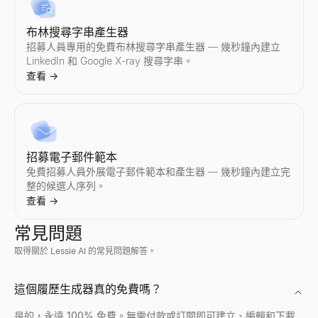
免費的推銷電話工具
布林搜尋字串產生器
產生「0」銷售的個人化推銷腳本。免費，無需註冊。
招募人員專用的免費布林搜尋字串產生器 — 幾秒鐘內建立
查看
→
LinkedIn 和 Google X-ray 搜尋字串。
查看
→
招募電子郵件範本
免費招募人員外展電子郵件範本和產生器 — 幾秒鐘內建立完
整的候選人序列。
查看
→
常見問題
取得關於 Lessie AI 的常見問題解答。
Discord 個人檔案檢視器
透過任何公開使用者 ID 預覽 Discord 頭像、橫幅、使用者名
這個履歷生成器真的免費嗎？
查看
→
是的，永遠 100% 免費。無需付款或訂閱即可建立、編輯和下載