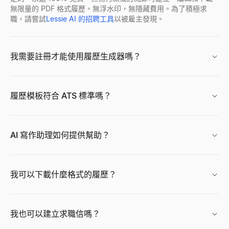
無限量的 PDF 格式履歷。無浮水印，無隱藏費用。為了積極求
職，請嘗試
Lessie AI 的招聘工具
以被雇主發現。
Facebook 個人檔案檢視器
輸入 Facebook 姓名、用戶名或個人資料 URL，即可立即查
我需要註冊才能使用履歷生成器嗎？
查看
→
履歷模板符合 ATS 標準嗎？
免費 AI 頭像產生器
免費生成專業 AI 頭像照。無需註冊。適合 LinkedIn、簡歷和商
AI 寫作助理如何提供幫助？
查看
→
我可以下載什麼格式的履歷？
CPM 計算器
即時計算 CPM（千次展示成本）、廣告總花費或展示量。免費 C
查看
→
我也可以建立求職信嗎？