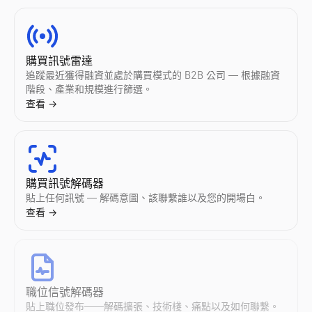
Instagram 互動率計算器
TikTok 互動率計算器
YouTube 互動率計算器
Twitter/X 粉絲數查詢
LinkedIn 文字格式化工具
冷郵件生成器
即時計算任意 Instagram 賬號的互動率。免費獲取平均點贊數
即時計算任意 TikTok 賬號的互動率。免費獲取平均點贊數、播
即時計算任意 YouTube 頻道的互動率。免費獲取平均點贊數、
檢視任意 Twitter/X 賬號的實時粉絲數和檔案統計。檢視粉絲
免費的 LinkedIn 文字格式化工具。一鍵為 LinkedIn 貼
使用 AI 生成個人化 B2B 冷郵件——幾秒鐘即可生成主旨和正文。
查看
查看
查看
查看
查看
查看
→
→
→
→
→
→
購買訊號雷達
追蹤最近獲得融資並處於購買模式的 B2B 公司 — 根據融資
階段、產業和規模進行篩選。
查看
→
Instagram 審計
TikTok 審計
YouTube 審計
Twitter/X 互動率計算器
LinkedIn 貼文預覽
免費電子郵件驗證工具
即時審計任意 Instagram 賬號。獲取互動率、平均點贊數、
即時審計任意 TikTok 賬號。獲取互動率、平均點贊數、播放量
即時審計任意 YouTube 頻道。獲取互動率、平均播放量、點贊
即時計算任意 Twitter/X 賬號的互動率。免費獲取平均點贊數
免費的 LinkedIn 貼文預覽工具。確切查看您的貼文在桌面和
免費驗證郵箱地址。檢查郵箱格式、域名、MX 記錄、一次性郵箱和
查看
查看
查看
查看
查看
查看
→
→
→
→
→
→
購買訊號解碼器
貼上任何訊號 — 解碼意圖、該聯繫誰以及您的開場白。
查看
→
Instagram 報價計算器
尋找 TikTok 創作者
尋找 YouTube 創作者
Twitter/X 審計
LinkedIn 摘要產生器
電子郵件查找器
估算 Instagram 網紅每條贊助帖子的定價。分析互動率、受
按國家和領域發現 TikTok 網紅。按行業、地區和互動資料篩選創作者
按國家和領域發現 YouTube 網紅。按行業、地區和互動資料篩選創作
即時審計任意 Twitter/X 賬號。獲取互動率、平均點贊數、轉
免費 AI LinkedIn 摘要產生器。輸入您的職位和技能，幾秒
透過姓名 + 公司查找任何人的商業電子郵件。免費電子郵件查找器，
查看
查看
查看
查看
查看
查看
→
→
→
→
→
→
職位信號解碼器
貼上職位發布——解碼擴張、技術棧、痛點以及如何聯繫。