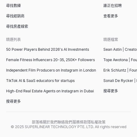
查看
查看
→
→
尋找教練
誰正在招聘
尋找經銷商
查看更多
尋找房產線索
推薦信產生器
銷售簡報大綱生成器
精選列表
精選檔案
複製 4 份免費員工推薦信範本 — 來自經理、同事和實習生 — 或讓
使用我們的免費AI工具即時生成制勝的銷售簡報大綱。在幾秒鐘內
查看
查看
→
→
50 Power Players Behind 2026's AI Investments
Sean Astin | Creato
Female Fitness Influencers 20-35, 250K+ Followers
Tope Awotona | Fo
Independent Film Producers on Instagram in London
Erik Schluntz | Fou
AI 履歷篩選器
競爭對手比較工具
TikTok AI & SaaS educators for startups
Sonali De Rycker | 
上傳履歷並貼上職位描述，即可獲得 0-100 的匹配分數、錄取
免費 AI 驅動的競爭對手比較工具。分析競爭對手的 SEO、定價、社群
High-End Real Estate Agents on Instagram in Dubai
搜尋更多
查看
查看
→
→
搜尋更多
部落格
關於我們
聯絡我們
服務條款
隱私權政策
面試評分卡範本
免費發票生成器
© 2025 SUPERLINEAR TECHNOLOGY PTE. LTD. All rights reserved
複製免費面試評分卡範本 — 通用、軟體工程師和銷售範例 — 或使
免費線上建立專業發票。填寫您的詳細資料，新增項目，並即時下載為