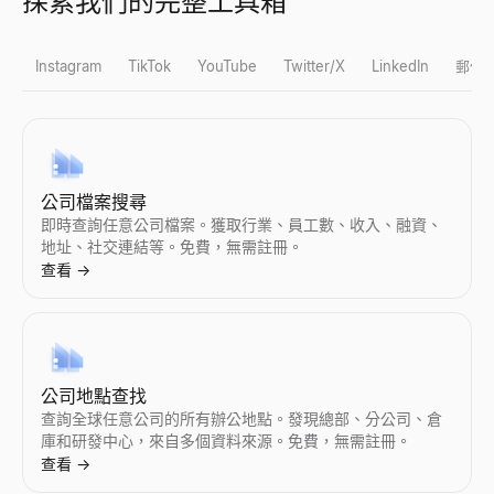
探索我們的完整工具箱
Instagram
TikTok
YouTube
Twitter/X
LinkedIn
郵件
Instagram 假粉檢測
TikTok 假粉檢測
YouTube 粉絲數查詢
X 個人檔案檢視器
LinkedIn 潛在客戶資格鑑定器
批量電子郵件驗證工具
公司檔案搜尋
即時檢測 Instagram 假粉絲。我們的免費工具分析互動率、
即時檢測 TikTok 假粉絲。我們的免費工具分析互動率、粉絲質
檢視任意 YouTube 頻道的實時訂閱者數和頻道統計。檢視訂閱
匿名檢視公開的 X（Twitter）個人檔案 —— 無需登入。瀏覽
貼上 LinkedIn 貼文——查看作者是否是買家並獲得個性化回覆。
免費驗證大量電子郵件清單 — 即時移除無效、一次性及垃圾郵件
即時查詢任意公司檔案。獲取行業、員工數、收入、融資、
查看
查看
查看
查看
查看
查看
地址、社交連結等。免費，無需註冊。
→
→
→
→
→
→
查看
→
Instagram 粉絲數查詢
TikTok 粉絲數查詢
YouTube 假粉檢測
Twitter個人資料搜尋
LinkedIn 檔案擷取器
反向電子郵件查詢
檢視任意 Instagram 賬號的實時粉絲數和檔案統計。檢視粉絲
檢視任意 TikTok 賬號的實時粉絲數和個人資料統計。檢視粉
即時檢測 YouTube 假訂閱者。我們的免費工具分析互動率、訂
透過上傳相似圖片或描述頭像來搜尋 Twitter/X 賬號。我們的 AI 工
即時擷取 LinkedIn 檔案。免費線上工具，匯出姓名、電子郵件
透過電子郵件地址反查其所有人，獲取姓名、職稱和公司資訊。免
公司地點查找
查看
查看
查看
查看
查看
查看
→
→
→
→
→
→
查詢全球任意公司的所有辦公地點。發現總部、分公司、倉
庫和研發中心，來自多個資料來源。免費，無需註冊。
查看
→