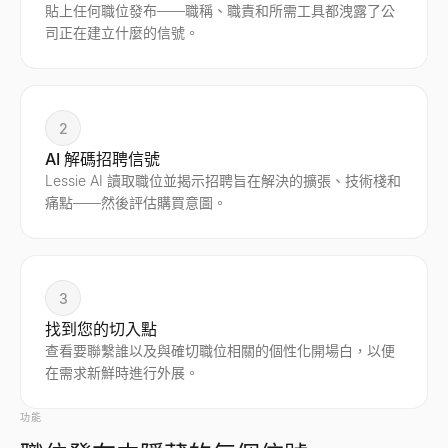
貼上任何職位發布——職稱、職責和所需工具都洩露了公
司正在建立什麼的信號。
2
AI 解碼招聘信號
Lessie AI 讀取職位並揭示招聘旨在解決的擴張、技術棧和
痛點——然後評估購買意圖。
3
找到您的切入點
查看要聯繫誰以及與確切職位相關的個性化開場白，以便
在需求新鮮時進行外展。
功能