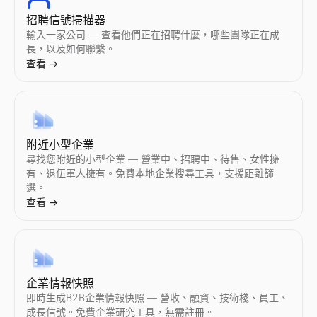
使用 AI 自動化個性化郵件外聯。Lessie 的冷郵件工具撰寫
招聘信號掃描器
查看
→
輸入一家公司 — 查看他們正在招聘什麼，哪些團隊正在成
長，以及如何聯繫。
查看
→
電子郵件主旨行測試工具
免費測試您的電子郵件主旨行。即時獲取長度、力量詞、垃圾郵件
查看
→
附近小型企業
尋找您附近的小型企業 — 營業中、招聘中、待售、女性擁
有、退伍軍人擁有。免費本地企業搜尋工具，支援距離篩
選。
電子郵件垃圾郵件檢查器
查看
→
免費電子郵件垃圾郵件檢查器。在發送陌生開發信或電子報之前，
查看
→
企業情報快照
銷售話術生成器
即時生成B2B企業情報快照 — 營收、融資、技術棧、員工、
成長信號。免費企業研究工具，無需註冊。
在幾秒鐘內生成 B2B 銷售話術。AI 為您的行業和職位撰寫陌