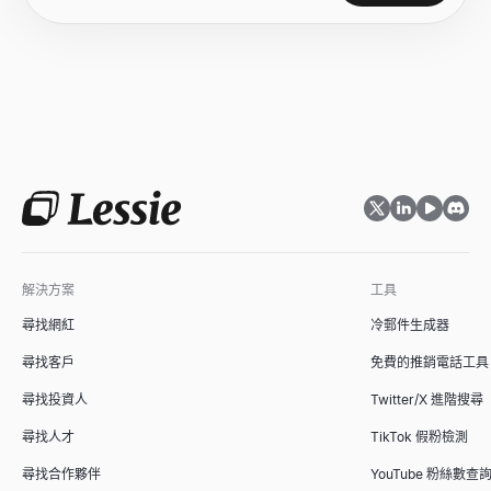
只需職位名稱和幾個細節，即可在幾秒鐘內生成完整、包容的職位
免費成長率計算器。從初始值和最終值計算簡單成長率和 CAGR。適
查看
查看
→
→
錄取通知書生成器
網站技術棧偵測器
根據候選人、職位、薪資和開始日期，在幾秒鐘內生成專業、可發
探索任何網站使用的技術——CMS、框架、分析工具和 1,200+ 種技術
查看
查看
→
→
解決方案
工具
職位名稱生成器
市場規模計算器
尋找網紅
冷郵件生成器
根據職位描述、資歷和部門，在幾秒鐘內生成標準、市場認可的職
使用自下而上和自上而下的方法計算 TAM、SAM 和 SOM。面
查看
查看
→
→
尋找客戶
免費的推銷電話工具
尋找投資人
Twitter/X 進階搜尋
尋找人才
TikTok 假粉檢測
面試問題生成器
ICP 適配評分器
尋找合作夥伴
YouTube 粉絲數查
在幾秒鐘內為任何職位和面試類型生成量身定制的面試問題，每個
根據理想客戶畫像為 B2B 客戶評分。免費 ICP 評分模型，提供