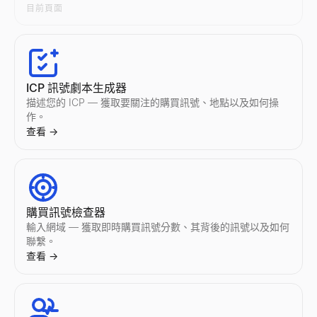
尋找 Instagram 創作者
TikTok 網紅對比
YouTube 網紅對比
尋找 Twitter/X 創作者
郵箱排列產生器
目前頁面
按國家和領域發現 Instagram 網紅。按行業、地區和互動資料篩選創
並排比較任意兩位 TikTok 網紅 — 互動率、粉絲數、平均點
並排比較任意兩位 YouTube 網紅 — 互動率、訂閱者數、平均
按國家和領域發現 Twitter/X 網紅。按行業、地區和互動資料篩選創
根據姓名和域名生成可能的郵箱地址。免費郵箱排列工具可生成 2
查看
查看
查看
查看
查看
→
→
→
→
→
ICP 訊號劇本生成器
描述您的 ICP — 獲取要關注的購買訊號、地點以及如何操
Instagram 網紅對比
Twitter/X 網紅對比
AI郵件開發引擎
作。
並排比較任意兩位 Instagram 網紅 — 互動率、粉絲數、平
並排比較任意兩位 Twitter/X 網紅 — 互動率、粉絲數、平均
Lessie AI 增強您的郵件行銷活動。輕鬆建立、傳送和追蹤高
查看
→
查看
查看
查看
→
→
→
電子郵件地址列表
購買訊號檢查器
按行業和角色查詢精準的郵箱地址列表。AI 驅動的郵箱資料庫為
輸入網域 — 獲取即時購買訊號分數、其背後的訊號以及如何
查看
→
聯繫。
查看
→
郵件外展