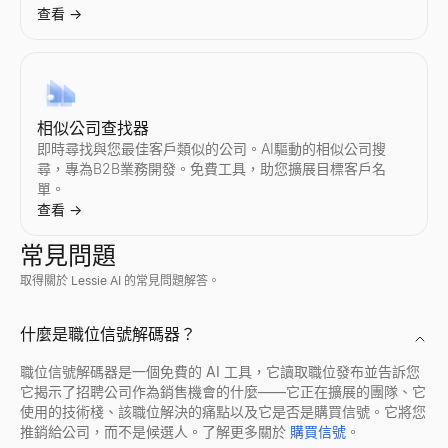
查看
→
查看
→
AI 回覆生成器
相似公司查找器
貼上潛在客戶的回覆 — 獲得 3 個即時回覆和您的下一步行動。
即時尋找與您最佳客戶類似的公司。AI驅動的相似公司搜
查看
→
尋，專為B2B業務開發。免費工具，助您擴展目標客戶名
單。
查看
→
常見問題
銷售異議處理器
取得關於 Lessie AI 的常見問題解答。
貼上任何異議 — 獲得類型、回應框架和 2 個回覆。
查看
→
誰正在招聘
Discord 個人檔案檢視器
查看誰正在招聘 — 來自新創公司、遠端團隊和科技公司的即時招
透過任何公開使用者 ID 預覽 Discord 頭像、橫幅、使用者名
什麼是職位信號解碼器？
查看
查看
→
→
職位信號解碼器是一個免費的 AI 工具，它讀取職位發布並告訴您
它揭示了招聘公司作為銷售機會的什麼——它正在擴展的團隊、它
追蹤電子郵件產生器
使用的技術棧、該職位解決的痛點以及它是否是購買信號。它將您
描述您上次的接觸——獲得一個能獲得回覆的 3 封電子郵件追蹤序
推銷給公司，而不是候選人。了解更多關於
購買信號
。
查看
→