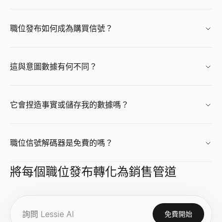
免費履歷評分器
Facebook 個人檔案檢視器
使用我們的免費ATS檢查器即時為您的履歷評分。取得關於關鍵字
輸入 Facebook 姓名、用戶名或個人資料 URL，即可立即查
查看
查看
→
→
職位發布如何成為購買信號？
免費的推銷電話工具
產生「0」銷售的個人化推銷腳本。免費，無需註冊。
這與意圖數據有何不同？
查看
→
履歷產生器
免費 AI 頭像產生器
免費的 AI 履歷生成器。透過智能建議、專業模板和即時 PDF 下載
免費生成專業 AI 頭像照。無需註冊。適合 LinkedIn、簡歷和商
查看
查看
→
→
它會捏造事實或儲存我的數據嗎？
職位信號解碼器是免費的嗎？
履歷摘要生成器
CPM 計算器
在幾秒鐘內生成專業履歷摘要。上傳或貼上您的履歷，立即獲得 3 個
即時計算 CPM（千次展示成本）、廣告總花費或展示量。免費 C
查看
查看
→
→
將每個職位發布轉化為銷售管道
免費開始
職位描述生成器
成長率計算器