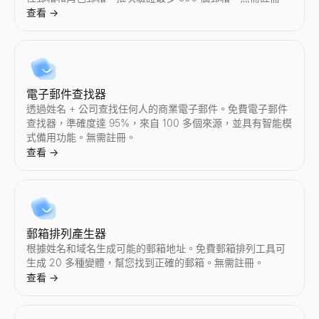
Instagram 報價計算器
尋找 TikTok 創作者
尋找 YouTube 創作者
Twitter/X 審計
LinkedIn 摘要產生器
查看
→
估算 Instagram 網紅每條贊助帖子的定價。分析互動率、受
按國家和領域發現 TikTok 網紅。按行業、地區和互動資料篩選創作者
按國家和領域發現 YouTube 網紅。按行業、地區和互動資料篩選創作
即時審計任意 Twitter/X 賬號。獲取互動率、平均點贊數、轉
免費 AI LinkedIn 摘要產生器。輸入您的職位和技能，幾秒
查看
查看
查看
查看
查看
→
→
→
→
→
電子郵件查找器
尋找 Instagram 創作者
TikTok 網紅對比
YouTube 網紅對比
尋找 Twitter/X 創作者
透過姓名 + 公司查找任何人的商業電子郵件。免費電子郵件
按國家和領域發現 Instagram 網紅。按行業、地區和互動資料篩選創
並排比較任意兩位 TikTok 網紅 — 互動率、粉絲數、平均點
並排比較任意兩位 YouTube 網紅 — 互動率、訂閱者數、平均
按國家和領域發現 Twitter/X 網紅。按行業、地區和互動資料篩選創
查找器，準確度達 95%，來自 100 多個來源，並具有智能模
查看
查看
查看
查看
→
→
→
→
式備用功能。無需註冊。
查看
→
Instagram 網紅對比
Twitter/X 網紅對比
並排比較任意兩位 Instagram 網紅 — 互動率、粉絲數、平
並排比較任意兩位 Twitter/X 網紅 — 互動率、粉絲數、平均
郵箱排列產生器
查看
查看
→
→
根據姓名和域名生成可能的郵箱地址。免費郵箱排列工具可
生成 20 多種變體，幫您找到正確的郵箱。無需註冊。
查看
→