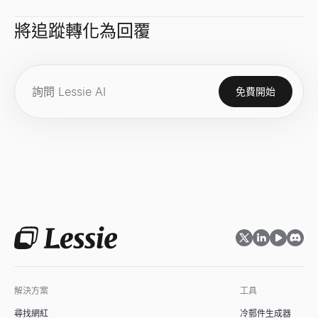
貼上任何訊號 — 解碼意圖、該聯繫誰以及您的開場白。
在幾秒鐘內生成專業履歷摘要。上傳或貼上您的履歷，立即獲得 3 個
即時計算 CPM（千次展示成本）、廣告總花費或展示量。免費 C
查看
查看
查看
→
→
→
將追蹤轉化為回覆
免費開始
職位信號解碼器
職位描述生成器
成長率計算器
貼上職位發布——解碼擴張、技術棧、痛點以及如何聯繫。
只需職位名稱和幾個細節，即可在幾秒鐘內生成完整、包容的職位
免費成長率計算器。從初始值和最終值計算簡單成長率和 CAGR。適
查看
查看
查看
→
→
→
ICP 訊號劇本生成器
錄取通知書生成器
網站技術棧偵測器
描述您的 ICP — 獲取要關注的購買訊號、地點以及如何操作。
根據候選人、職位、薪資和開始日期，在幾秒鐘內生成專業、可發
探索任何網站使用的技術——CMS、框架、分析工具和 1,200+ 種技術
查看
查看
查看
→
→
→
解決方案
工具
購買訊號檢查器
職位名稱生成器
市場規模計算器
尋找網紅
冷郵件生成器
輸入網域 — 獲取即時購買訊號分數、其背後的訊號以及如何聯繫
根據職位描述、資歷和部門，在幾秒鐘內生成標準、市場認可的職
使用自下而上和自上而下的方法計算 TAM、SAM 和 SOM。面