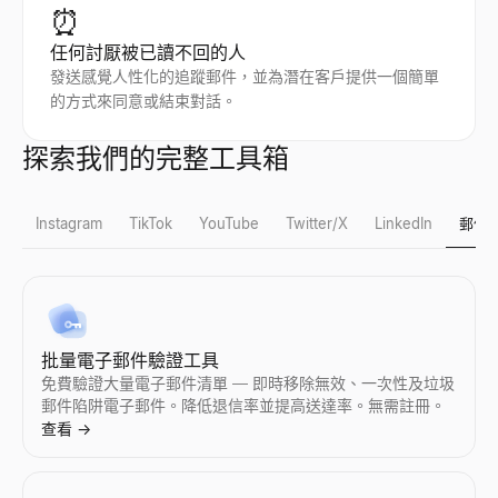
⏰
任何討厭被已讀不回的人
發送感覺人性化的追蹤郵件，並為潛在客戶提供一個簡單
的方式來同意或結束對話。
探索我們的完整工具箱
Instagram
TikTok
YouTube
Twitter/X
LinkedIn
郵件
Instagram 假粉檢測
TikTok 假粉檢測
YouTube 粉絲數查詢
X 個人檔案檢視器
LinkedIn 潛在客戶資格鑑定器
批量電子郵件驗證工具
即時檢測 Instagram 假粉絲。我們的免費工具分析互動率、
即時檢測 TikTok 假粉絲。我們的免費工具分析互動率、粉絲質
檢視任意 YouTube 頻道的實時訂閱者數和頻道統計。檢視訂閱
匿名檢視公開的 X（Twitter）個人檔案 —— 無需登入。瀏覽
貼上 LinkedIn 貼文——查看作者是否是買家並獲得個性化回覆。
免費驗證大量電子郵件清單 — 即時移除無效、一次性及垃圾
查看
查看
查看
查看
查看
郵件陷阱電子郵件。降低退信率並提高送達率。無需註冊。
→
→
→
→
→
查看
→