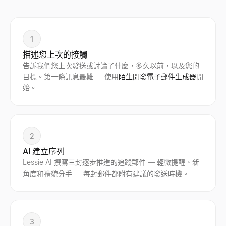
1
描述您上次的接觸
告訴我們您上次發送或討論了什麼，多久以前，以及您的
目標。第一條訊息最難 — 使用
陌生開發電子郵件生成器
開
始。
2
AI 建立序列
Lessie AI 撰寫三封逐步推進的追蹤郵件 — 輕微提醒、新
角度和禮貌分手 — 每封郵件都附有建議的發送時機。
3