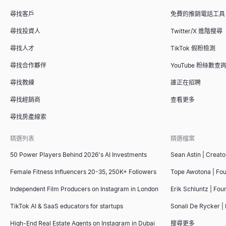
查看
查看
查看
→
→
→
尋找客戶
免費的推銷電話工具
尋找投資人
Twitter/X 進階搜尋
尋找人才
TikTok 假粉檢測
招聘信號掃描器
面試問題生成器
ICP 適配評分器
尋找合作夥伴
YouTube 粉絲數查
輸入一家公司 — 查看他們正在招聘什麼，哪些團隊正在成長，以
在幾秒鐘內為任何職位和面試類型生成量身定制的面試問題，每個
根據理想客戶畫像為 B2B 客戶評分。免費 ICP 評分模型，提供
查看
查看
查看
→
→
→
尋找教練
誰正在招聘
尋找經銷商
查看更多
尋找房產線索
附近小型企業
推薦信產生器
銷售簡報大綱生成器
精選列表
精選檔案
尋找您附近的小型企業 — 營業中、招聘中、待售、女性擁有、退
複製 4 份免費員工推薦信範本 — 來自經理、同事和實習生 — 或讓
使用我們的免費AI工具即時生成制勝的銷售簡報大綱。在幾秒鐘內
查看
查看
查看
→
→
→
50 Power Players Behind 2026's AI Investments
Sean Astin | Creato
Female Fitness Influencers 20-35, 250K+ Followers
Tope Awotona | Fo
Independent Film Producers on Instagram in London
Erik Schluntz | Fou
企業情報快照
AI 履歷篩選器
競爭對手比較工具
TikTok AI & SaaS educators for startups
Sonali De Rycker | 
即時生成B2B企業情報快照 — 營收、融資、技術棧、員工、成長
上傳履歷並貼上職位描述，即可獲得 0-100 的匹配分數、錄取
免費 AI 驅動的競爭對手比較工具。分析競爭對手的 SEO、定價、社群
High-End Real Estate Agents on Instagram in Dubai
搜尋更多