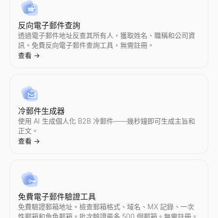
Instagram 粉絲數查詢
TikTok 粉絲數查詢
YouTube 假粉檢測
Twitter個人資料搜尋
LinkedIn 檔案擷取器
檢視任意 Instagram 賬號的實時粉絲數和檔案統計。檢視粉絲
檢視任意 TikTok 賬號的實時粉絲數和個人資料統計。檢視粉
即時檢測 YouTube 假訂閱者。我們的免費工具分析互動率、訂
透過上傳相似圖片或描述頭像來搜尋 Twitter/X 賬號。我們的 AI 工
即時擷取 LinkedIn 檔案。免費線上工具，匯出姓名、電子郵件
反向電子郵件查詢
查看
查看
查看
查看
查看
→
→
→
→
→
透過電子郵件地址反查其所有人，獲取姓名、職稱和公司資
訊。免費反向電子郵件查詢工具，無需註冊。
查看
→
Instagram 互動率計算器
TikTok 互動率計算器
YouTube 互動率計算器
Twitter/X 粉絲數查詢
LinkedIn 文字格式化工具
即時計算任意 Instagram 賬號的互動率。免費獲取平均點贊數
即時計算任意 TikTok 賬號的互動率。免費獲取平均點贊數、播
即時計算任意 YouTube 頻道的互動率。免費獲取平均點贊數、
檢視任意 Twitter/X 賬號的實時粉絲數和檔案統計。檢視粉絲
免費的 LinkedIn 文字格式化工具。一鍵為 LinkedIn 貼
查看
查看
查看
查看
查看
→
→
→
→
→
冷郵件生成器
使用 AI 生成個人化 B2B 冷郵件——幾秒鐘即可生成主旨和
正文。
查看
→
Instagram 審計
TikTok 審計
YouTube 審計
Twitter/X 互動率計算器
LinkedIn 貼文預覽
即時審計任意 Instagram 賬號。獲取互動率、平均點贊數、
即時審計任意 TikTok 賬號。獲取互動率、平均點贊數、播放量
即時審計任意 YouTube 頻道。獲取互動率、平均播放量、點贊
即時計算任意 Twitter/X 賬號的互動率。免費獲取平均點贊數
免費的 LinkedIn 貼文預覽工具。確切查看您的貼文在桌面和
查看
查看
查看
查看
查看
→
→
→
→
→
免費電子郵件驗證工具
免費驗證郵箱地址。檢查郵箱格式、域名、MX 記錄、一次
性郵箱和角色郵箱。批次驗證最多 500 個郵箱。無需註冊。