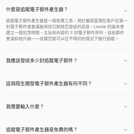
公司檔案搜尋
誰正在招聘
Discord 個人檔案檢視器
即時查詢任意公司檔案。獲取行業、員工數、收入、融資、地址、
查看誰正在招聘 — 來自新創公司、遠端團隊和科技公司的即時招
透過任何公開使用者 ID 預覽 Discord 頭像、橫幅、使用者名
什麼是追蹤電子郵件產生器？
查看
查看
查看
→
→
→
追蹤電子郵件產生器是一個免費工具，用於編寫當潛在客戶在第一
封電子郵件或會議後保持沉默時您發送的訊息。Lessie 的版本會
建立一個包含時間、主旨和內容的 3 封電子郵件序列，這些郵件
會溫和地升級——這樣您就可以在不嘮叨的情況下進行追蹤。
公司地點查找
免費履歷評分器
Facebook 個人檔案檢視器
查詢全球任意公司的所有辦公地點。發現總部、分公司、倉庫和研
使用我們的免費ATS檢查器即時為您的履歷評分。取得關於關鍵字
輸入 Facebook 姓名、用戶名或個人資料 URL，即可立即查
查看
查看
查看
→
→
→
我應該發送多少封追蹤電子郵件？
這與陌生開發電子郵件產生器有何不同？
購買訊號雷達
履歷產生器
免費 AI 頭像產生器
追蹤最近獲得融資並處於購買模式的 B2B 公司 — 根據融資階段
免費的 AI 履歷生成器。透過智能建議、專業模板和即時 PDF 下載
免費生成專業 AI 頭像照。無需註冊。適合 LinkedIn、簡歷和商
查看
查看
查看
→
→
→
我需要輸入什麼？
追蹤電子郵件產生器是免費的嗎？
購買訊號解碼器
履歷摘要生成器
CPM 計算器