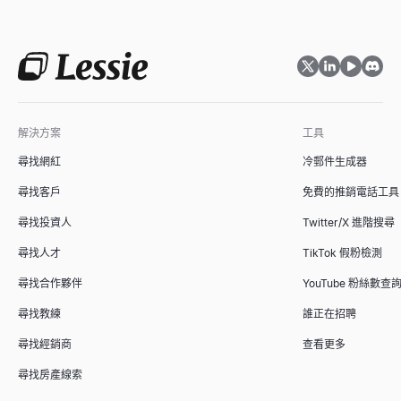
錄取通知書生成器
網站技術棧偵測器
根據候選人、職位、薪資和開始日期，在幾秒鐘內生成專業、可發
探索任何網站使用的技術——CMS、框架、分析工具和 1,200+ 種技術
查看
查看
→
→
解決方案
工具
職位名稱生成器
市場規模計算器
尋找網紅
冷郵件生成器
根據職位描述、資歷和部門，在幾秒鐘內生成標準、市場認可的職
使用自下而上和自上而下的方法計算 TAM、SAM 和 SOM。面
查看
查看
→
→
尋找客戶
免費的推銷電話工具
尋找投資人
Twitter/X 進階搜尋
尋找人才
TikTok 假粉檢測
面試問題生成器
ICP 適配評分器
尋找合作夥伴
YouTube 粉絲數查
在幾秒鐘內為任何職位和面試類型生成量身定制的面試問題，每個
根據理想客戶畫像為 B2B 客戶評分。免費 ICP 評分模型，提供
查看
查看
→
→
尋找教練
誰正在招聘
尋找經銷商
查看更多
尋找房產線索