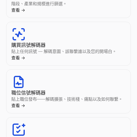
階段、產業和規模進行篩選。
查看
→
Instagram 審計
TikTok 審計
YouTube 審計
Twitter/X 互動率計算器
LinkedIn 貼文預覽
免費電子郵件驗證工具
即時審計任意 Instagram 賬號。獲取互動率、平均點贊數、
即時審計任意 TikTok 賬號。獲取互動率、平均點贊數、播放量
即時審計任意 YouTube 頻道。獲取互動率、平均播放量、點贊
即時計算任意 Twitter/X 賬號的互動率。免費獲取平均點贊數
免費的 LinkedIn 貼文預覽工具。確切查看您的貼文在桌面和
免費驗證郵箱地址。檢查郵箱格式、域名、MX 記錄、一次性郵箱和
查看
查看
查看
查看
查看
查看
→
→
→
→
→
→
購買訊號解碼器
貼上任何訊號 — 解碼意圖、該聯繫誰以及您的開場白。
查看
→
Instagram 報價計算器
尋找 TikTok 創作者
尋找 YouTube 創作者
Twitter/X 審計
LinkedIn 摘要產生器
電子郵件查找器
估算 Instagram 網紅每條贊助帖子的定價。分析互動率、受
按國家和領域發現 TikTok 網紅。按行業、地區和互動資料篩選創作者
按國家和領域發現 YouTube 網紅。按行業、地區和互動資料篩選創作
即時審計任意 Twitter/X 賬號。獲取互動率、平均點贊數、轉
免費 AI LinkedIn 摘要產生器。輸入您的職位和技能，幾秒
透過姓名 + 公司查找任何人的商業電子郵件。免費電子郵件查找器，
查看
查看
查看
查看
查看
查看
→
→
→
→
→
→
職位信號解碼器
貼上職位發布——解碼擴張、技術棧、痛點以及如何聯繫。
尋找 Instagram 創作者
TikTok 網紅對比
YouTube 網紅對比
尋找 Twitter/X 創作者
郵箱排列產生器
查看
→
按國家和領域發現 Instagram 網紅。按行業、地區和互動資料篩選創
並排比較任意兩位 TikTok 網紅 — 互動率、粉絲數、平均點
並排比較任意兩位 YouTube 網紅 — 互動率、訂閱者數、平均
按國家和領域發現 Twitter/X 網紅。按行業、地區和互動資料篩選創
根據姓名和域名生成可能的郵箱地址。免費郵箱排列工具可生成 2
查看
查看
查看
查看
查看
→
→
→
→
→