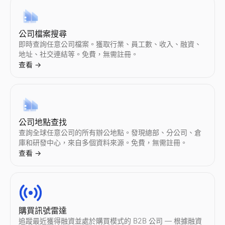
Instagram 假粉檢測
TikTok 假粉檢測
YouTube 粉絲數查詢
X 個人檔案檢視器
LinkedIn 潛在客戶資格鑑定器
批量電子郵件驗證工具
公司檔案搜尋
即時檢測 Instagram 假粉絲。我們的免費工具分析互動率、
即時檢測 TikTok 假粉絲。我們的免費工具分析互動率、粉絲質
檢視任意 YouTube 頻道的實時訂閱者數和頻道統計。檢視訂閱
匿名檢視公開的 X（Twitter）個人檔案 —— 無需登入。瀏覽
貼上 LinkedIn 貼文——查看作者是否是買家並獲得個性化回覆。
免費驗證大量電子郵件清單 — 即時移除無效、一次性及垃圾郵件
即時查詢任意公司檔案。獲取行業、員工數、收入、融資、
查看
查看
查看
查看
查看
查看
地址、社交連結等。免費，無需註冊。
→
→
→
→
→
→
查看
→
Instagram 粉絲數查詢
TikTok 粉絲數查詢
YouTube 假粉檢測
Twitter個人資料搜尋
LinkedIn 檔案擷取器
反向電子郵件查詢
檢視任意 Instagram 賬號的實時粉絲數和檔案統計。檢視粉絲
檢視任意 TikTok 賬號的實時粉絲數和個人資料統計。檢視粉
即時檢測 YouTube 假訂閱者。我們的免費工具分析互動率、訂
透過上傳相似圖片或描述頭像來搜尋 Twitter/X 賬號。我們的 AI 工
即時擷取 LinkedIn 檔案。免費線上工具，匯出姓名、電子郵件
透過電子郵件地址反查其所有人，獲取姓名、職稱和公司資訊。免
公司地點查找
查看
查看
查看
查看
查看
查看
→
→
→
→
→
→
查詢全球任意公司的所有辦公地點。發現總部、分公司、倉
庫和研發中心，來自多個資料來源。免費，無需註冊。
查看
→
Instagram 互動率計算器
TikTok 互動率計算器
YouTube 互動率計算器
Twitter/X 粉絲數查詢
LinkedIn 文字格式化工具
冷郵件生成器
即時計算任意 Instagram 賬號的互動率。免費獲取平均點贊數
即時計算任意 TikTok 賬號的互動率。免費獲取平均點贊數、播
即時計算任意 YouTube 頻道的互動率。免費獲取平均點贊數、
檢視任意 Twitter/X 賬號的實時粉絲數和檔案統計。檢視粉絲
免費的 LinkedIn 文字格式化工具。一鍵為 LinkedIn 貼
使用 AI 生成個人化 B2B 冷郵件——幾秒鐘即可生成主旨和正文。
查看
查看
查看
查看
查看
查看
→
→
→
→
→
→
購買訊號雷達
追蹤最近獲得融資並處於購買模式的 B2B 公司 — 根據融資