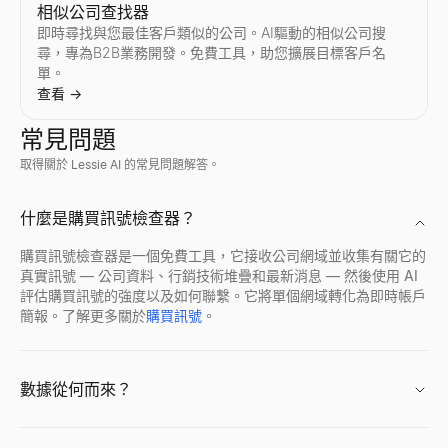
AI 回覆生成器
相似公司查找器
貼上潛在客戶的回覆 — 獲得 3 個即時回覆和您的下一步行動。
即時尋找與您最佳客戶類似的公司。AI驅動的相似公司搜
查看
→
尋，專為B2B業務開發。免費工具，助您擴展目標客戶名
單。
查看
→
常見問題
銷售異議處理器
取得關於 Lessie AI 的常見問題解答。
貼上任何異議 — 獲得類型、回應框架和 2 個回覆。
查看
→
誰正在招聘
Discord 個人檔案檢視器
查看誰正在招聘 — 來自新創公司、遠端團隊和科技公司的即時招
透過任何公開使用者 ID 預覽 Discord 頭像、橫幅、使用者名
什麼是購買訊號檢查器？
查看
查看
→
→
購買訊號檢查器是一個免費工具，它接收公司網域並收集有關它的
真實訊號 — 公司資料、行銷技術堆疊和最新消息 — 然後使用 AI
追蹤電子郵件產生器
評估購買訊號的強度以及如何聯繫。它將單個網域轉化為即時帳戶
描述您上次的接觸——獲得一個能獲得回覆的 3 封電子郵件追蹤序
簡報。了解更多關於
購買訊號
。
查看
→
免費履歷評分器
Facebook 個人檔案檢視器
使用我們的免費ATS檢查器即時為您的履歷評分。取得關於關鍵字
輸入 Facebook 姓名、用戶名或個人資料 URL，即可立即查
查看
查看
→
→
數據從何而來？
免費的推銷電話工具