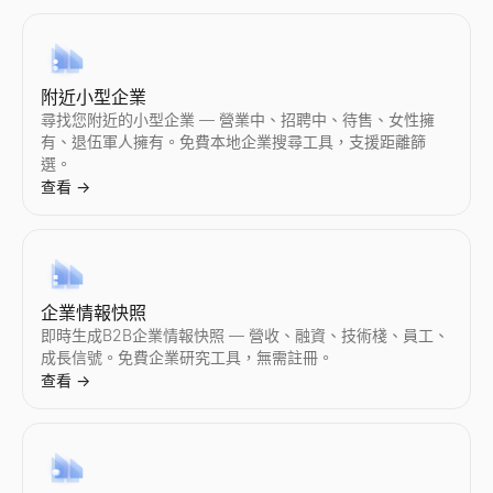
電子郵件主旨行測試工具
免費測試您的電子郵件主旨行。即時獲取長度、力量詞、垃圾郵件
查看
→
附近小型企業
尋找您附近的小型企業 — 營業中、招聘中、待售、女性擁
有、退伍軍人擁有。免費本地企業搜尋工具，支援距離篩
選。
電子郵件垃圾郵件檢查器
查看
→
免費電子郵件垃圾郵件檢查器。在發送陌生開發信或電子報之前，
查看
→
企業情報快照
銷售話術生成器
即時生成B2B企業情報快照 — 營收、融資、技術棧、員工、
成長信號。免費企業研究工具，無需註冊。
在幾秒鐘內生成 B2B 銷售話術。AI 為您的行業和職位撰寫陌
查看
→
查看
→