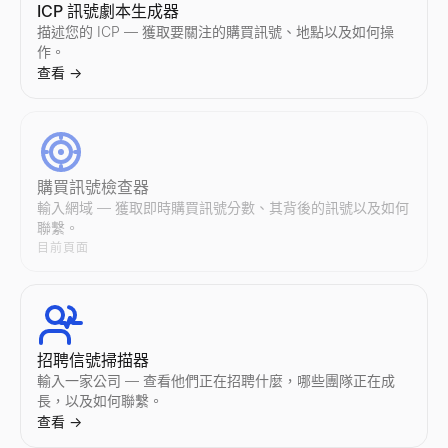
ICP 訊號劇本生成器
描述您的 ICP — 獲取要關注的購買訊號、地點以及如何操
Instagram 網紅對比
Twitter/X 網紅對比
AI郵件開發引擎
作。
並排比較任意兩位 Instagram 網紅 — 互動率、粉絲數、平
並排比較任意兩位 Twitter/X 網紅 — 互動率、粉絲數、平均
Lessie AI 增強您的郵件行銷活動。輕鬆建立、傳送和追蹤高
查看
→
查看
查看
查看
→
→
→
電子郵件地址列表
購買訊號檢查器
按行業和角色查詢精準的郵箱地址列表。AI 驅動的郵箱資料庫為
輸入網域 — 獲取即時購買訊號分數、其背後的訊號以及如何
查看
→
聯繫。
目前頁面
郵件外展
使用 AI 自動化個性化郵件外聯。Lessie 的冷郵件工具撰寫
招聘信號掃描器
查看
→
輸入一家公司 — 查看他們正在招聘什麼，哪些團隊正在成
長，以及如何聯繫。
查看
→