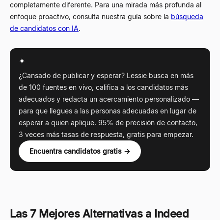
completamente diferente. Para una mirada más profunda al
enfoque proactivo, consulta nuestra guía sobre la
búsqueda
de candidatos con IA
.
✦
¿Cansado de publicar y esperar? Lessie busca en más
de 100 fuentes en vivo, califica a los candidatos más
adecuados y redacta un acercamiento personalizado —
para que llegues a las personas adecuadas en lugar de
esperar a quien aplique. 95% de precisión de contacto,
3 veces más tasas de respuesta, gratis para empezar.
Encuentra candidatos gratis →
Las 7 Mejores Alternativas a Indeed