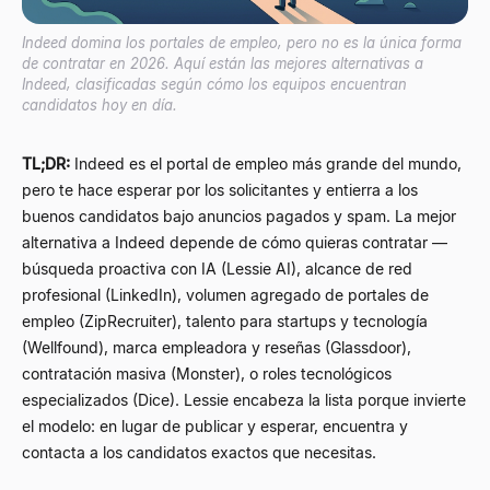
Indeed domina los portales de empleo, pero no es la única forma
de contratar en 2026. Aquí están las mejores alternativas a
Indeed, clasificadas según cómo los equipos encuentran
candidatos hoy en día.
TL;DR:
Indeed es el portal de empleo más grande del mundo,
pero te hace esperar por los solicitantes y entierra a los
buenos candidatos bajo anuncios pagados y spam. La mejor
alternativa a Indeed depende de cómo quieras contratar —
búsqueda proactiva con IA (Lessie AI), alcance de red
profesional (LinkedIn), volumen agregado de portales de
empleo (ZipRecruiter), talento para startups y tecnología
(Wellfound), marca empleadora y reseñas (Glassdoor),
contratación masiva (Monster), o roles tecnológicos
especializados (Dice). Lessie encabeza la lista porque invierte
el modelo: en lugar de publicar y esperar, encuentra y
contacta a los candidatos exactos que necesitas.