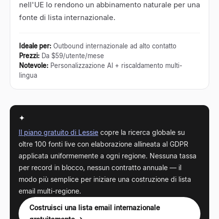
nell'UE lo rendono un abbinamento naturale per una
fonte di lista internazionale.
Ideale per
:
Outbound internazionale ad alto contatto
Prezzi
:
Da $59/utente/mese
Notevole
:
Personalizzazione AI + riscaldamento multi-
lingua
✦
Il piano gratuito di Lessie
copre la ricerca globale su
oltre 100 fonti live con elaborazione allineata al GDPR
applicata uniformemente a ogni regione. Nessuna tassa
per record in blocco, nessun contratto annuale — il
modo più semplice per iniziare una costruzione di lista
email multi-regione.
Costruisci una lista email internazionale