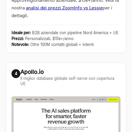
Approvvigionamento aziendale, $15k+/anno. Vedi la
nostra
analisi dei prezzi ZoomInfo vs Lessie
per i
dettagli.
Ideale per
:
B2B aziendale con pipeline Nord America + UE
Prezzi
:
Personalizzati, $15k+/anno
Notevole
:
Oltre 100M contatti globali + intenti
Apollo.io
4
Il miglior database globale self-serve con copertura
UE