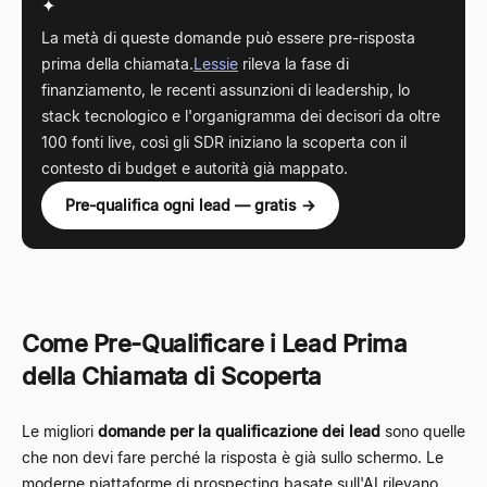
✦
La metà di queste domande può essere pre-risposta
prima della chiamata.
Lessie
rileva la fase di
finanziamento, le recenti assunzioni di leadership, lo
stack tecnologico e l'organigramma dei decisori da oltre
100 fonti live, così gli SDR iniziano la scoperta con il
contesto di budget e autorità già mappato.
Pre-qualifica ogni lead — gratis →
Come Pre-Qualificare i Lead Prima
della Chiamata di Scoperta
Le migliori
domande per la qualificazione dei lead
sono quelle
che non devi fare perché la risposta è già sullo schermo. Le
moderne piattaforme di prospecting basate sull'AI rilevano