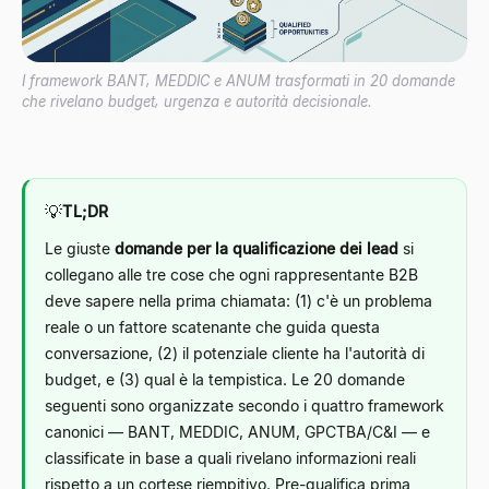
I framework BANT, MEDDIC e ANUM trasformati in 20 domande
che rivelano budget, urgenza e autorità decisionale.
💡
TL;DR
Le giuste
domande per la qualificazione dei lead
si
collegano alle tre cose che ogni rappresentante B2B
deve sapere nella prima chiamata: (1) c'è un problema
reale o un fattore scatenante che guida questa
conversazione, (2) il potenziale cliente ha l'autorità di
budget, e (3) qual è la tempistica. Le 20 domande
seguenti sono organizzate secondo i quattro framework
canonici — BANT, MEDDIC, ANUM, GPCTBA/C&I — e
classificate in base a quali rivelano informazioni reali
rispetto a un cortese riempitivo. Pre-qualifica prima