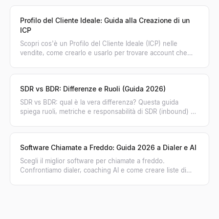
Profilo del Cliente Ideale: Guida alla Creazione di un
ICP
Scopri cos'è un Profilo del Cliente Ideale (ICP) nelle
vendite, come crearlo e usarlo per trovare account che
comprano. Trasforma il tuo ICP in pipeline.
SDR vs BDR: Differenze e Ruoli (Guida 2026)
SDR vs BDR: qual è la vera differenza? Questa guida
spiega ruoli, metriche e responsabilità di SDR (inbound) e
BDR (outbound) per far crescere le tue vendite.
Software Chiamate a Freddo: Guida 2026 a Dialer e AI
Scegli il miglior software per chiamate a freddo.
Confrontiamo dialer, coaching AI e come creare liste di
contatti verificate per aumentare le conversioni.