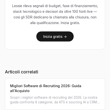
Lessie rileva segnali di budget, fase di finanziamento,
stack tecnologico e decisori da oltre 100 fonti live —
così gli SDR dedicano la chiamata alla chiusura, non
alla qualificazione. Inizia gratis.
Inizia gratis →
Articoli correlati
Migliori Software di Recruiting 2026: Guida
all'Acquisto
Scopri i migliori software di recruiting del 2026. La nostra
guida confronta 8 categorie, da ATS e sourcing AI a CRM,
per aiutarti a scegliere lo stack ideale.