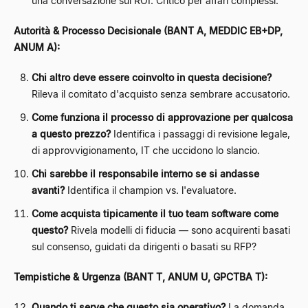
una conversazione sul ROI. Critico per affari complessi.
Autorità & Processo Decisionale (BANT A, MEDDIC EB+DP,
ANUM A):
Chi altro deve essere coinvolto in questa decisione?
Rileva il comitato d'acquisto senza sembrare accusatorio.
Come funziona il processo di approvazione per qualcosa
a questo prezzo?
Identifica i passaggi di revisione legale,
di approvvigionamento, IT che uccidono lo slancio.
Chi sarebbe il responsabile interno se si andasse
avanti?
Identifica il champion vs. l'evaluatore.
Come acquista tipicamente il tuo team software come
questo?
Rivela modelli di fiducia — sono acquirenti basati
sul consenso, guidati da dirigenti o basati su RFP?
Tempistiche & Urgenza (BANT T, ANUM U, GPCTBA T):
Quando ti serve che questo sia operativo?
La domanda