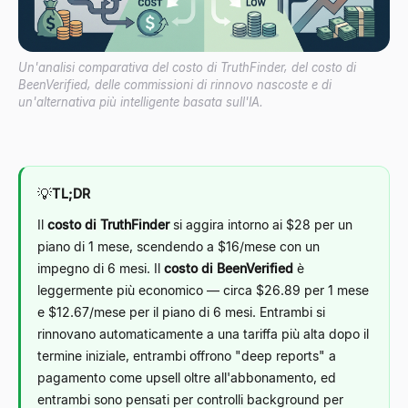
Un'analisi comparativa del costo di TruthFinder, del costo di
BeenVerified, delle commissioni di rinnovo nascoste e di
un'alternativa più intelligente basata sull'IA.
💡
TL;DR
Il
costo di TruthFinder
si aggira intorno ai $28 per un
piano di 1 mese, scendendo a $16/mese con un
impegno di 6 mesi. Il
costo di BeenVerified
è
leggermente più economico — circa $26.89 per 1 mese
e $12.67/mese per il piano di 6 mesi. Entrambi si
rinnovano automaticamente a una tariffa più alta dopo il
termine iniziale, entrambi offrono "deep reports" a
pagamento come upsell oltre all'abbonamento, ed
entrambi sono pensati per controlli background per