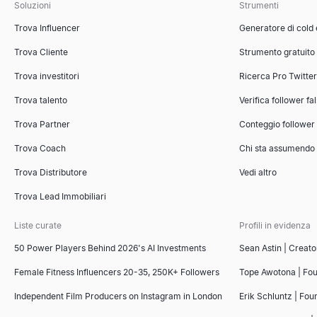
Soluzioni
Strumenti
Trova Influencer
Generatore di cold
Trova Cliente
Strumento gratuito
Trova investitori
Ricerca Pro Twitte
Trova talento
Verifica follower fa
Trova Partner
Conteggio follower
Trova Coach
Chi sta assumendo
Trova Distributore
Vedi altro
Trova Lead Immobiliari
Liste curate
Profili in evidenza
50 Power Players Behind 2026's AI Investments
Sean Astin | Creato
Female Fitness Influencers 20-35, 250K+ Followers
Tope Awotona | Fo
Independent Film Producers on Instagram in London
Erik Schluntz | Fou