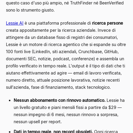
questo caso d'uso più ampio, né TruthFinder né BeenVerified
sono lo strumento giusto.
Lessie AI
è una piattaforma professionale di
ricerca persone
creata appositamente per la ricerca aziendale. Invece di
attingere da un database fisso di registri dei consumatori,
Lessie è un motore di ricerca agentico che si espande su oltre
100 fonti live (LinkedIn, siti aziendali, Crunchbase, GitHub,
documenti SEC, notizie, podcast, conferenze) e assembla un
profilo verificato in tempo reale. L'output è il tipo di dati che ti
aiutano effettivamente ad agire — email di lavoro verificata,
numero diretto, attuale posizione lavorativa, notizie recenti
sull'azienda, fase di finanziamento, stack tecnologico.
Nessun abbonamento con rinnovo automatico.
Lessie ha
un livello gratuito e piani mensili fissi a partire da $29 —
nessun impegno di 6 mesi, nessun rinnovo a sorpresa,
nessun upsell per report.
Dati in tempo reale, non record obsoleti.
Ogni ricerca