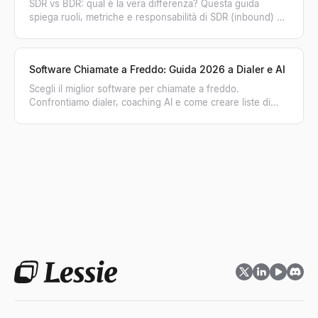
SDR vs BDR: qual è la vera differenza? Questa guida
spiega ruoli, metriche e responsabilità di SDR (inbound) e
BDR (outbound) per far crescere le tue vendite.
Software Chiamate a Freddo: Guida 2026 a Dialer e AI
Scegli il miglior software per chiamate a freddo.
Confrontiamo dialer, coaching AI e come creare liste di
contatti verificate per aumentare le conversioni.