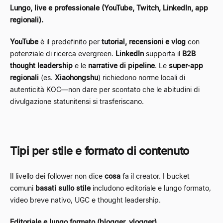
Lungo, live e professionale (YouTube, Twitch, LinkedIn, app
regionali).
YouTube
è il predefinito per
tutorial, recensioni e vlog
con
potenziale di ricerca evergreen.
LinkedIn
supporta il
B2B
thought leadership
e le
narrative di pipeline
. Le
super-app
regionali
(es.
Xiaohongshu
) richiedono norme locali di
autenticità KOC—non dare per scontato che le abitudini di
divulgazione statunitensi si trasferiscano.
Tipi per stile e formato di contenuto
Il livello dei follower non dice
cosa
fa il creator. I bucket
comuni
basati sullo stile
includono editoriale e lungo formato,
video breve nativo, UGC e thought leadership.
Editoriale e lungo formato (blogger, vlogger).