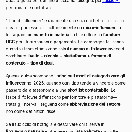
questa guida per definire di cosa hai bisogno, poi
Lessie AI
per trovare e contattare.
"Tipo di influencer" è raramente una sola etichetta. Lo stesso
creator può essere simultaneamente un
micro-influencer
su
Instagram, un
esperto in materia
su LinkedIn e un
fornitore
UGC
per i tuoi annunci a pagamento. Le campagne falliscono
quando i team ottimizzano solo il
numero di follower
invece di
combinare
livello + nicchia + piattaforma + formato di
contenuto + tipo di deal
.
Questa guida scompone i
principali modi di categorizzare gli
influencer
nel 2026, quando ogni tipo tende a vincere e come
passare dalla tassonomia a una
shortlist contattabile
. Le
fasce di follower differiscono per fornitore e piattaforma—
tratta gli intervalli seguenti come
abbreviazione del settore
,
non come definizioni fisse.
Se il tuo collo di bottiglia è descrivere chi ti serve in
linguaggio naturale
e ottenere una
lista valutata
da molte