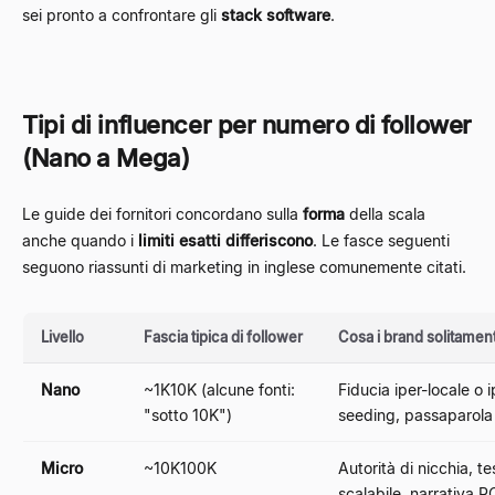
sei pronto a confrontare gli
stack software
.
Tipi di influencer per numero di follower
(Nano a Mega)
Le guide dei fornitori concordano sulla
forma
della scala
anche quando i
limiti esatti differiscono
. Le fasce seguenti
seguono riassunti di marketing in inglese comunemente citati.
Livello
Fascia tipica di follower
Cosa i brand solitamen
Nano
~1K10K (alcune fonti:
Fiducia iper-locale o 
"sotto 10K")
seeding, passaparola
Micro
~10K100K
Autorità di nicchia, te
scalabile, narrativa RO