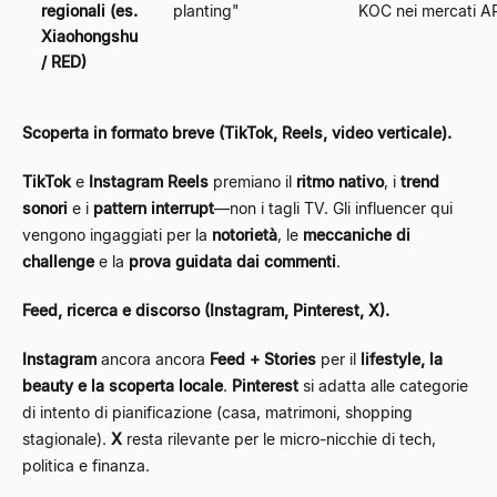
regionali (es.
planting"
KOC nei mercati 
Xiaohongshu
/ RED)
Scoperta in formato breve (TikTok, Reels, video verticale).
TikTok
e
Instagram Reels
premiano il
ritmo nativo
, i
trend
sonori
e i
pattern interrupt
—non i tagli TV. Gli influencer qui
vengono ingaggiati per la
notorietà
, le
meccaniche di
challenge
e la
prova guidata dai commenti
.
Feed, ricerca e discorso (Instagram, Pinterest, X).
Instagram
ancora ancora
Feed + Stories
per il
lifestyle, la
beauty e la scoperta locale
.
Pinterest
si adatta alle categorie
di intento di pianificazione (casa, matrimoni, shopping
stagionale).
X
resta rilevante per le micro-nicchie di tech,
politica e finanza.