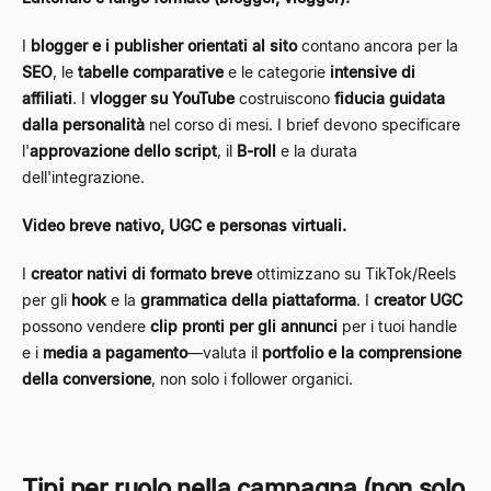
I
blogger e i publisher orientati al sito
contano ancora per la
SEO
, le
tabelle comparative
e le categorie
intensive di
affiliati
. I
vlogger su YouTube
costruiscono
fiducia guidata
dalla personalità
nel corso di mesi. I brief devono specificare
l'
approvazione dello script
, il
B-roll
e la durata
dell'integrazione.
Video breve nativo, UGC e personas virtuali.
I
creator nativi di formato breve
ottimizzano su TikTok/Reels
per gli
hook
e la
grammatica della piattaforma
. I
creator UGC
possono vendere
clip pronti per gli annunci
per i tuoi handle
e i
media a pagamento
—valuta il
portfolio e la comprensione
della conversione
, non solo i follower organici.
Tipi per ruolo nella campagna (non solo