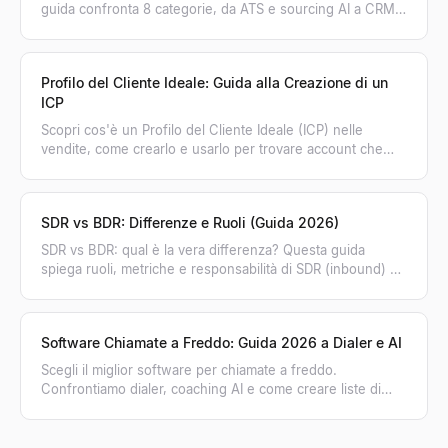
guida confronta 8 categorie, da ATS e sourcing AI a CRM,
per aiutarti a scegliere lo stack ideale.
Profilo del Cliente Ideale: Guida alla Creazione di un
ICP
Scopri cos'è un Profilo del Cliente Ideale (ICP) nelle
vendite, come crearlo e usarlo per trovare account che
comprano. Trasforma il tuo ICP in pipeline.
SDR vs BDR: Differenze e Ruoli (Guida 2026)
SDR vs BDR: qual è la vera differenza? Questa guida
spiega ruoli, metriche e responsabilità di SDR (inbound) e
BDR (outbound) per far crescere le tue vendite.
Software Chiamate a Freddo: Guida 2026 a Dialer e AI
Scegli il miglior software per chiamate a freddo.
Confrontiamo dialer, coaching AI e come creare liste di
contatti verificate per aumentare le conversioni.