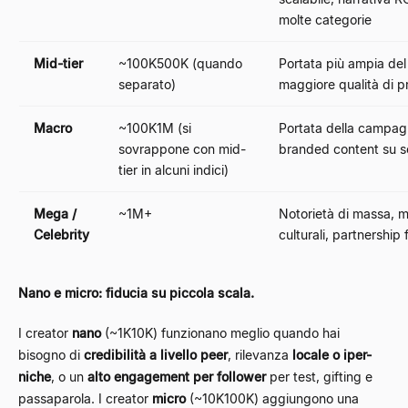
molte categorie
Mid-tier
~100K500K (quando
Portata più ampia del
separato)
maggiore qualità di 
Macro
~100K1M (si
Portata della campagn
sovrappone con mid-
branded content su s
tier in alcuni indici)
Mega /
~1M+
Notorietà di massa, 
Celebrity
culturali, partnership 
Nano e micro: fiducia su piccola scala.
I creator
nano
(~1K10K) funzionano meglio quando hai
bisogno di
credibilità a livello peer
, rilevanza
locale o iper-
niche
, o un
alto engagement per follower
per test, gifting e
passaparola. I creator
micro
(~10K100K) aggiungono una