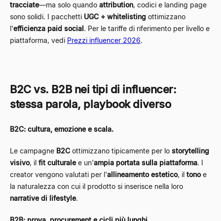
tracciate
—ma solo quando
attribution
, codici e landing page
sono solidi. I pacchetti
UGC + whitelisting
ottimizzano
l'
efficienza paid social
. Per le tariffe di riferimento per livello e
piattaforma, vedi
Prezzi influencer 2026
.
B2C vs. B2B nei tipi di influencer:
stessa parola, playbook diverso
B2C: cultura, emozione e scala.
Le campagne
B2C
ottimizzano tipicamente per lo
storytelling
visivo
, il
fit culturale
e un'
ampia portata sulla piattaforma
. I
creator vengono valutati per l'
allineamento estetico
, il
tono
e
la naturalezza con cui il prodotto si inserisce nella loro
narrative di lifestyle
.
B2B: prova, procurement e cicli più lunghi.