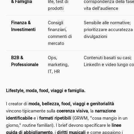
& Famiglia
life, test di
corrispondenza della fase
prodotti
vita dell'audience
Finanza &
Consigli
Sensibile alle normative;
Investimenti
finanziari,
prioritizzare accuratezza
commenti di
divulgazioni
mercato
B2B &
Ops,
Contenuti basati su casi;
Professionale
marketing,
LinkedIn e video lungo c
IT, HR
Lifestyle, moda, food, viaggi e famiglia.
I creator di
moda, bellezza, food, viaggi e genitorialità
vincono tipicamente sulla
coerenza visiva
, la
narrazione
identificabile
e i
formati ripetibili
(GRWM, "cosa mangio in un
giorno," routine familiari). I brief devono specificare le
linee
guida di abbigliamento
, i
diritti musicali
e come appaiono i