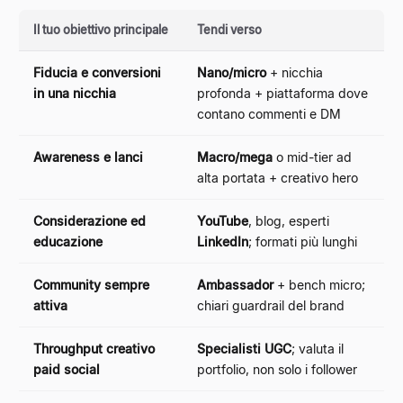
Il tuo obiettivo principale
Tendi verso
Fiducia e conversioni
Nano/micro
+ nicchia
in una nicchia
profonda + piattaforma dove
contano commenti e DM
Awareness e lanci
Macro/mega
o mid-tier ad
alta portata + creativo hero
Considerazione ed
YouTube
, blog, esperti
educazione
LinkedIn
; formati più lunghi
Community sempre
Ambassador
+ bench micro;
attiva
chiari guardrail del brand
Throughput creativo
Specialisti UGC
; valuta il
paid social
portfolio, non solo i follower