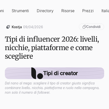
oni
Strumenti
Directory
Risorse
Prezzi
Ital
Kostja
09/04/2026
Condividi
Tipi di influencer 2026: livelli,
nicchie, piattaforme e come
scegliere
Tipi di creator
Dal nano al mega: scegliere il tipo di creator giusto significa
combinare livello, nicchia, piattaforma e ruolo nella campagna,
non solo il numero di follower.