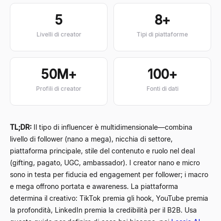
5
8+
Livelli di creator
Tipi di piattaforme
50M+
100+
Profili di creator
Fonti di dati
TL;DR:
Il tipo di influencer è multidimensionale—combina
livello di follower (nano a mega), nicchia di settore,
piattaforma principale, stile del contenuto e ruolo nel deal
(gifting, pagato, UGC, ambassador). I creator nano e micro
sono in testa per fiducia ed engagement per follower; i macro
e mega offrono portata e awareness. La piattaforma
determina il creativo: TikTok premia gli hook, YouTube premia
la profondità, LinkedIn premia la credibilità per il B2B. Usa