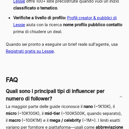
Lessie
offre 100+ liste precostruite quando vuoi un inizio
classificato o tematico
.
Verifiche a livello di profilo:
Profili creator & pubblici di
Lessie
aiuta con la ricerca
nome profilo pubblico contatto
prima di chiudere un deal.
Quando sei pronto a eseguire un brief reale sull'agente, usa
Registrati gratis su Lessie
.
FAQ
Quali sono i principali tipi di influencer per
numero di follower?
La maggior parte delle guide riconosce il
nano
(~1K10K), il
micro
(~10K100K), il
mid-tier
(~100K500K, quando separato),
il
macro
(~100K1M) e il
mega / celebrity
(~1M+). I limiti esatti
variano per fornitore e piattaforma—usali come
abbreviazione