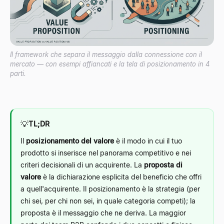
Il framework che separa il messaggio dalla connessione con il
mercato — con esempi affiancati e la tela di posizionamento in 4
parti.
💡
TL;DR
Il
posizionamento del valore
è il modo in cui il tuo
prodotto si inserisce nel panorama competitivo e nei
criteri decisionali di un acquirente. La
proposta di
valore
è la dichiarazione esplicita del beneficio che offri
a quell'acquirente. Il posizionamento è la strategia (per
chi sei, per chi non sei, in quale categoria competi); la
proposta è il messaggio che ne deriva. La maggior