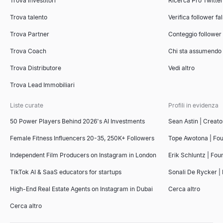
Trova investitori
Ricerca Pro Twitte
Trova talento
Verifica follower fa
Trova Partner
Conteggio follower
Trova Coach
Chi sta assumendo
Trova Distributore
Vedi altro
Trova Lead Immobiliari
Liste curate
Profili in evidenza
50 Power Players Behind 2026's AI Investments
Sean Astin | Creato
Female Fitness Influencers 20-35, 250K+ Followers
Tope Awotona | Fo
Independent Film Producers on Instagram in London
Erik Schluntz | Fou
TikTok AI & SaaS educators for startups
Sonali De Rycker | 
High-End Real Estate Agents on Instagram in Dubai
Cerca altro
Cerca altro